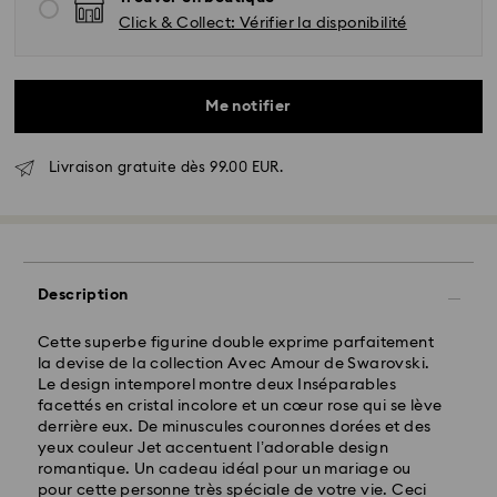
Click & Collect: Vérifier la disponibilité
Me notifier
Livraison gratuite dès 99.00 EUR.
Livraison standard - GLS
Les commandes passées du lundi au vendredi avant
10:00 HEC seront traitées et expédiées le jour
ouvrable même
Description
Délai de livraison standard: 2 jour ouvrable après
traitement et expédition
Cette superbe figurine double exprime parfaitement
Frais de livraison standard: EUR 6.95
la devise de la collection Avec Amour de Swarovski.
Livraison standard offerte à partir de : EUR 99
Le design intemporel montre deux Inséparables
facettés en cristal incolore et un cœur rose qui se lève
derrière eux. De minuscules couronnes dorées et des
yeux couleur Jet accentuent l’adorable design
Livraison express - FedEx
romantique. Un cadeau idéal pour un mariage ou
pour cette personne très spéciale de votre vie. Ceci