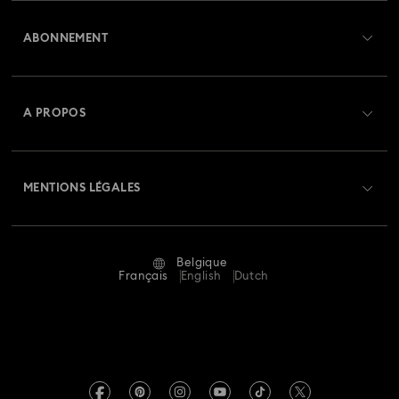
Aperçu du service clientèle
ABONNEMENT
État de la commande
Créer un compte
Solde de la carte cadeau
A PROPOS
Swarovski Club
Livraisons
À propos de Swarovski
Swarovski Crystal Society (SCS)
Retours et échanges
MENTIONS LÉGALES
Emploi & Carrières
Statut de réparation
Conditions D’Utilisation
Alumni Community
Belgique
Contactez-Nous
Conditions Générales
Français
English
Dutch
Pour les professionnels
Calculer votre taille
Politique De Confidentialité
Sitemap
Rechercher une boutique
Mention Légale
Swarovski Created Diamonds