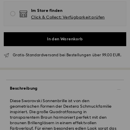
Im Store finden
Click & Collect: Verfügbarkeit prüfen
In den Warenkorb
Gratis-Standardversand bei Bestellungen über 99.00 EUR.
Standardversand - GLS
Bestellungen, die montags bis freitags bis spätestens
Beschreibung
10:00 Uhr MEZ eingehen, werden am gleichen
Werktag bearbeitet und versendet.
Diese Swarovski Sonnenbrille ist von den
Lieferzeit bei Standardversand: 1-2 Werktag nach
geometrischen Formen der Dextera Schmuckfamilie
Bearbeitung und Versand
inspiriert. Die große Quadratfassung in
Standard Versandkosten: EUR 6.95
transparentem Braun harmoniert perfekt mit den
Kostenloser Standardversand bei einem Einkauf über:
braunen Brillengläsern in einem effektvollen
EUR 99
Farbverlauf. Für einen besonders edlen Look sorgt das