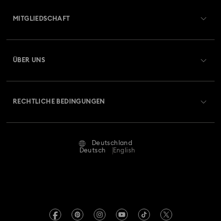
Übersicht zum Kundenservice
MITGLIEDSCHAFT
Auftragsstatus
Registrieren
Geschenkkarten-Guthaben
ÜBER UNS
Swarovski Club
Versand
Über Swarovski
Swarovski Crystal Society (SCS)
Retouren und Umtausch
RECHTLICHE BEDINGUNGEN
Stellen & Karriere
Reparaturstatus
Nutzungsbedingungen
Alumni Community
Deutschland
Kontakt
AGB
Deutsch
English
Für Geschäftskunden
Größe berechnen
Datenschutz
Sitemap
Store-Finder
Impressum
Swarovski Created Diamonds
Termin buchen