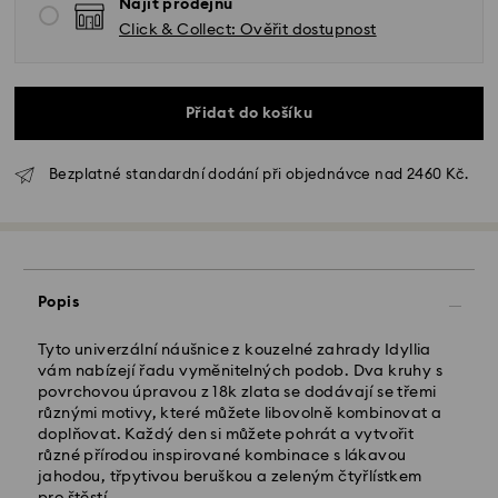
Najít prodejnu
Click & Collect: Ověřit dostupnost
Přidat do košíku
Bezplatné standardní dodání při objednávce nad 2460 Kč.
Standardní dodání - GLS
Objednávky podané od pondělí do pátku do 10:00
SEČ budou zpracovány a odeslány tentýž pracovní
den.
Popis
Standardní dodací lhůta: 2 pracovní dny po
zpracování a odeslání
Tyto univerzální náušnice z kouzelné zahrady Idyllia
Standardní náklady na dopravu: CZK 180
vám nabízejí řadu vyměnitelných podob. Dva kruhy s
Standardní doprava zdarma nad: CZK 2460
povrchovou úpravou z 18k zlata se dodávají se třemi
různými motivy, které můžete libovolně kombinovat a
doplňovat. Každý den si můžete pohrát a vytvořit
Expresní doručení -
FedEx
různé přírodou inspirované kombinace s lákavou
jahodou, třpytivou beruškou a zeleným čtyřlístkem
Objednávky podané od pondělí do pátku do 14:30