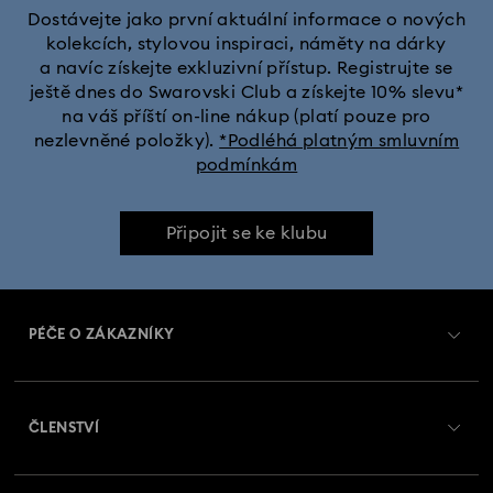
Dostávejte jako první aktuální informace o nových
kolekcích, stylovou inspiraci, náměty na dárky
a navíc získejte exkluzivní přístup. Registrujte se
ještě dnes do Swarovski Club a získejte 10% slevu*
na váš příští on-line nákup (platí pouze pro
nezlevněné položky).
*Podléhá platným smluvním
podmínkám
Připojit se ke klubu
PÉČE O ZÁKAZNÍKY
Přehled zákaznických služeb
ČLENSTVÍ
Stav objednávky
Registrovat