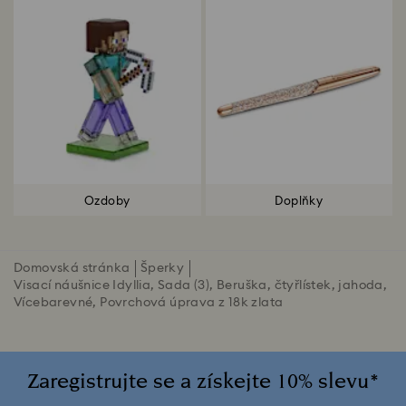
Ozdoby
Doplňky
Domovská stránka
Šperky
Visací náušnice Idyllia, Sada (3), Beruška, čtyřlístek, jahoda,
Vícebarevné, Povrchová úprava z 18k zlata
Zaregistrujte se a získejte 10% slevu*