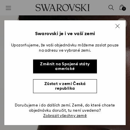
Seznam přístupových kódů
0
0 – Záhlaví
1 – Hlavní obsah
2 – Zápatí
Swarovski je i ve vaší zemi
Upozorňujeme, že vaši objednávku můžeme zaslat pouze
na adresu ve vybrané zemi.
Změnit na Spojené státy
americké
Zůstat v zemi Česká
republika
Doručujeme i do dalších zemí. Země, do které chcete
objednávku doručit, tu není uvedena?
Zobrazit všechny země