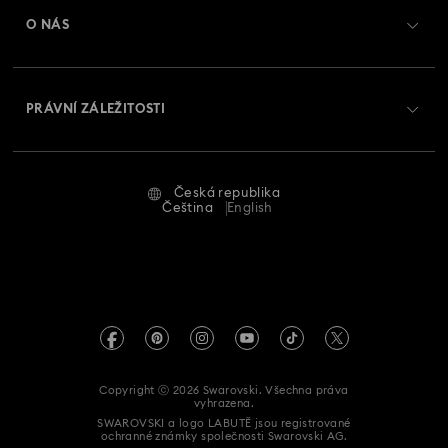
Zůstatek na dárkové kartě
O NÁS
Swarovski Club
Zasílání
O Swarovski
Swarovski Crystal Society (SCS)
Vrácení a výměna
PRÁVNÍ ZÁLEŽITOSTI
Zaměstnání a kariéra
Stav opravy
Podmínky použití
Alumni Community
Česká republika
Kontaktujte nás
Smluvní podmínky
Čeština
English
Pro profesionály
Průvodce velikostmi
Zásady ochrany osobních údajů
Mapa stránek
Vyhledávač prodejen
Tiráž
Swarovski Created Diamonds
Informace REACH
Kristallwelten
Copyright ⓒ 2026 Swarovski. Všechna práva
Prohlášení o přístupnosti
vyhrazena.
Code of Conduct & Policies
SWAROVSKI a logo LABUTĚ jsou registrované
ochranné známky společnosti Swarovski AG.