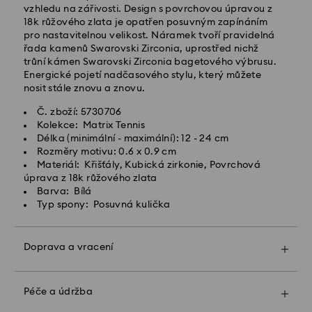
Standardní dodací lhůta: 2 pracovní dny po
vzhledu na zářivosti. Design s povrchovou úpravou z
zpracování a odeslání
18k růžového zlata je opatřen posuvným zapínáním
Standardní náklady na dopravu: CZK 180
pro nastavitelnou velikost. Náramek tvoří pravidelná
Standardní doprava zdarma nad: CZK 2460
řada kamenů Swarovski Zirconia, uprostřed nichž
trůní kámen Swarovski Zirconia bagetového výbrusu.
Energické pojetí nadčasového stylu, který můžete
Expresní doručení -
FedEx
nosit stále znovu a znovu.
Č. zboží: 5730706
Objednávky podané od pondělí do pátku do 14:30
Kolekce: Matrix Tennis
SEČ budou zpracovány a odeslány tentýž pracovní
Délka (minimální - maximální): 12 - 24 cm
den.
Rozměry motivu: 0.6 x 0.9 cm
Expresní dodací lhůta: 1-2 pracovní den po
Materiál: Křišťály, Kubická zirkonie, Povrchová
zpracování a odeslání
úprava z 18k růžového zlata
Náklady na expresní přepravu: CZK 480
Barva: Bílá
Typ spony: Posuvná kulička
Společnost Swarovski nedoručuje do P.O. boxů ani na
adresy typu APO/FPO. Zboží zůstává majetkem
společnosti Swarovski, dokud tato neobdrží konečnou
Doprava a vracení
platbu.
Díky zabalení do prémiového sáčku s logem a
barevné mašli může být vás dárek ještě
mimořádnější. K dárku můžete přiložit také osobní
Péče a údržba
U produktů Crystal Myriad, Licensed-in a Creators
vzkaz.
Lab upozorňujeme, že odeslání zásilky může trvat až