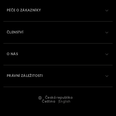
PÉČE O ZÁKAZNÍKY
Přehled zákaznických služeb
ČLENSTVÍ
Stav objednávky
Registrovat
Zůstatek na dárkové kartě
O NÁS
Swarovski Club
Zasílání
O Swarovski
Swarovski Crystal Society (SCS)
Vrácení a výměna
PRÁVNÍ ZÁLEŽITOSTI
Zaměstnání a kariéra
Stav opravy
Podmínky použití
Alumni Community
Česká republika
Kontaktujte nás
Smluvní podmínky
Čeština
English
Pro profesionály
Průvodce velikostmi
Zásady ochrany osobních údajů