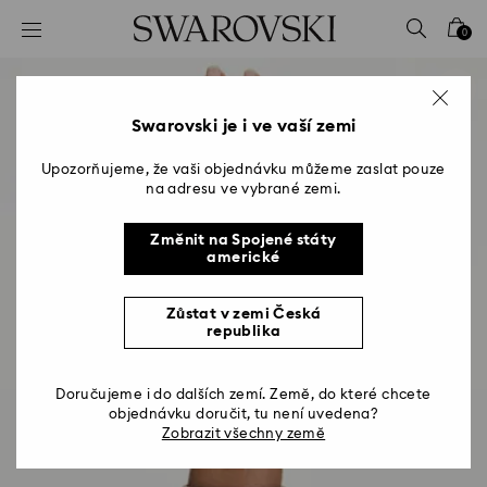
Seznam přístupových kódů
0
0 – Záhlaví
1 – Hlavní obsah
2 – Zápatí
Swarovski je i ve vaší zemi
Upozorňujeme, že vaši objednávku můžeme zaslat pouze
na adresu ve vybrané zemi.
Změnit na Spojené státy
americké
Zůstat v zemi Česká
republika
Doručujeme i do dalších zemí. Země, do které chcete
objednávku doručit, tu není uvedena?
Zobrazit všechny země