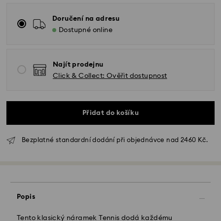
Doručení na adresu
Dostupné online
Najít prodejnu
Click & Collect: Ověřit dostupnost
Přidat do košíku
Bezplatné standardní dodání při objednávce nad 2460 Kč.
Standardní dodání - GLS
Objednávky podané od pondělí do pátku do 10:00
Popis
SEČ budou zpracovány a odeslány tentýž pracovní
den.
Tento klasický náramek Tennis dodá každému