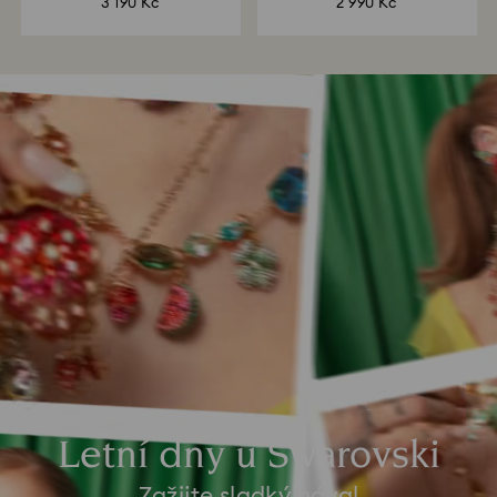
3 190 Kč
2 990 Kč
Letní dny u Swarovski
Zažijte sladký nával