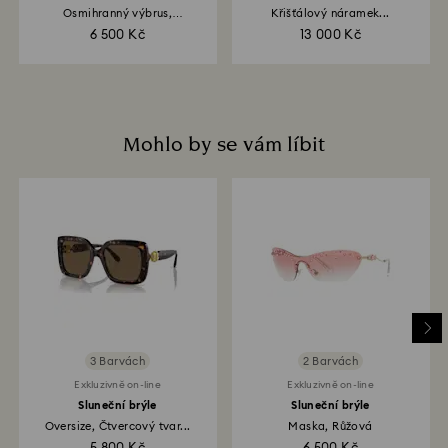
Osmihranný výbrus,
Křišťálový náramek...
Karamelová...
6 500 Kč
13 000 Kč
Mohlo by se vám líbit
3 Barvách
2 Barvách
Exkluzivně on-line
Exkluzivně on-line
Sluneční brýle
Sluneční brýle
Oversize, Čtvercový tvar...
Maska, Růžová