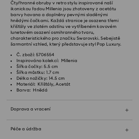
Čtyřhranné obruby v retro stylu inspirované naší
zpracování a odeslání
ikonickou řadou Millenia jsou zhotoveny z acetátu
Standardní náklady na dopravu: CZK 180
barvy havana a doplněny pevnými sladěnými
Standardní doprava zdarma nad: CZK 2460
hnědými čočkami. Každá stranice je osazena třemi
křišťály ve zlatém odstínu ve vytříbeném kovovém
lunetovém osazení osmihranného tvaru,
Expresní doručení -
FedEx
charakteristického pro značku Swarovski. Sebejistě
šarmantní vzhled, který představuje styl Pop Luxury.
Objednávky podané od pondělí do pátku do 14:30
Č. zboží: 5706554
SEČ budou zpracovány a odeslány tentýž pracovní
Inspirováno kolekcí: Millenia
den.
Šířka čočky: 5.5 cm
Expresní dodací lhůta: 1-2 pracovní den po
Šířka můstku: 1.7 cm
zpracování a odeslání
Délka nožičky: 14.5 cm
Náklady na expresní přepravu: CZK 480
Materiál: Křišťály, Acetát
Barva: Hnědá
Společnost Swarovski nedoručuje do P.O. boxů ani na
adresy typu APO/FPO. Zboží zůstává majetkem
společnosti Swarovski, dokud tato neobdrží konečnou
Doprava a vracení
platbu.
Díky zabalení do prémiového sáčku s logem a
barevné mašli může být vás dárek ještě
mimořádnější. K dárku můžete přiložit také osobní
Péče a údržba
U produktů Crystal Myriad, Licensed-in a Creators
vzkaz.
Lab upozorňujeme, že odeslání zásilky může trvat až