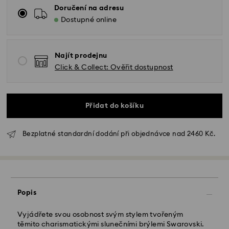
Doručení na adresu
Dostupné online
Najít prodejnu
Click & Collect: Ověřit dostupnost
Přidat do košíku
Bezplatné standardní dodání při objednávce nad 2460 Kč.
Standardní dodání - GLS
Popis
Objednávky podané od pondělí do pátku do 10:00
SEČ budou zpracovány a odeslány tentýž pracovní
Vyjádřete svou osobnost svým stylem tvořeným
den.
těmito charismatickými slunečními brýlemi Swarovski.
Standardní dodací lhůta: 2 pracovní dny po