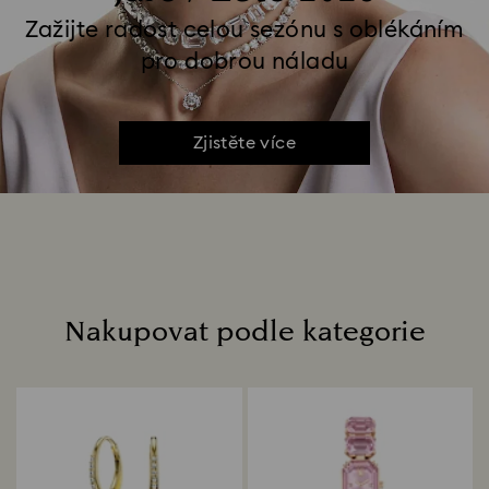
Zažijte radost celou sezónu s oblékáním
pro dobrou náladu
Zjistěte více
Nakupovat podle kategorie
Title: