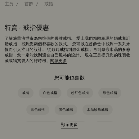
主頁
首飾
戒指
特賣 - 戒指優惠
了解施華洛世奇為您準備的優雅戒指。 愛上我們精雕細琢的婚戒和訂
婚戒指，找到您兩個都喜歡的款式。 您可以在首飾盒中找到一系列永
恆而引人注目的設計。 從鍍銠戒指到鍍金戒指，再到鑲嵌水晶的多彩
戒指，您一定能找到適合自己風格的設計。 現在正是提升您的珠寶收
藏或犒賞愛人的好時機。
閱讀更多
您可能也喜歡
戒指
白色戒指
粉紅色戒指
綠色戒指
藍色戒指
黃色戒指
水晶珍珠戒指
顯示更多
玫瑰金色鍍層戒指
鋯石戒指
鍍金戒指