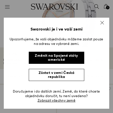
Seznam přístupových kódů
0
0 – Záhlaví
1 – Hlavní obsah
2 – Zápatí
Swarovski je i ve vaší zemi
3 – Filtr
Upozorňujeme, že vaši objednávku můžeme zaslat pouze
na adresu ve vybrané zemi.
4 – Výsledky vyhledávání
Kolekce Cosmopolitan
Změnit na Spojené státy
americké
Leštěné detaily v kombinaci se zdobením třpytivým pavé dodávají těmto
švýcarským...
Další informace
Zůstat v zemi Česká
3 Výsledků
Filtr
Třídit podle
republika
Filtr
Třídit
podle
Doručujeme i do dalších zemí. Země, do které chcete
objednávku doručit, tu není uvedena?
Zobrazit všechny země