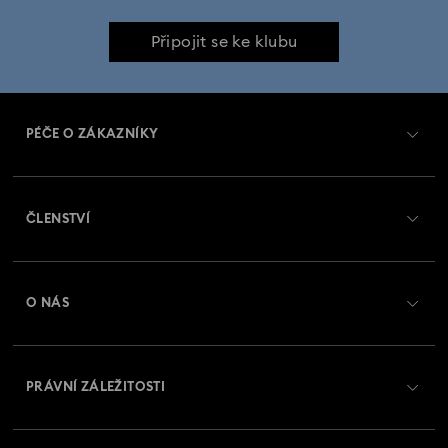
Kolekce hodinek Imber Oval
Kolekce hodinek Matrix
Připojit se ke klubu
Kolekce hodinek Matrix Octagon
Kolekce hodinek Matrix Pearl Bangle
PÉČE O ZÁKAZNÍKY
Kolekce hodinek Matrix Tennis
Přehled zákaznických služeb
ČLENSTVÍ
Kolekce hodinek Matrix Tennis Chrono
Stav objednávky
Registrovat
Kolekce hodinek Sublima
Kolekce hodinek Sublima Bangle
Zůstatek na dárkové kartě
O NÁS
Swarovski Club
Kolekce hodinek inspirovaná řadou Millenia
Zasílání
O Swarovski
Swarovski Crystal Society (SCS)
Vrácení a výměna
Kolekce křišťálových hodinek Imber
PRÁVNÍ ZÁLEŽITOSTI
Zaměstnání a kariéra
Stav opravy
Podmínky použití
Kolekce náramkových hodinek Imber