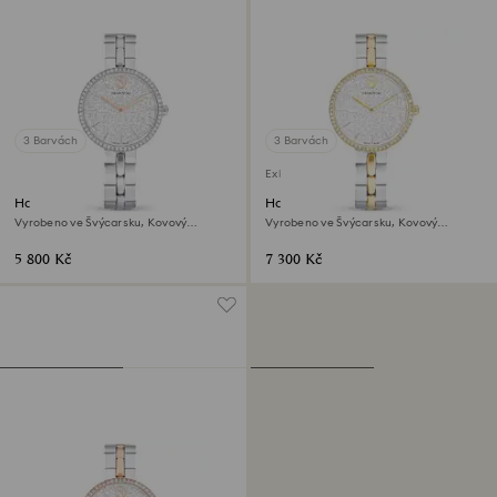
3 Barvách
3 Barvách
Exkluzivně on-line
Hodinky Cosmopolitan
Hodinky Cosmopolitan
Vyrobeno ve Švýcarsku, Kovový
Vyrobeno ve Švýcarsku, Kovový
náramek, Stříbrný odstín, Nerezová
náramek, Stříbrný odstín, Povrchová
ocel
úprava použitím směsi kovů
5 800 Kč
7 300 Kč