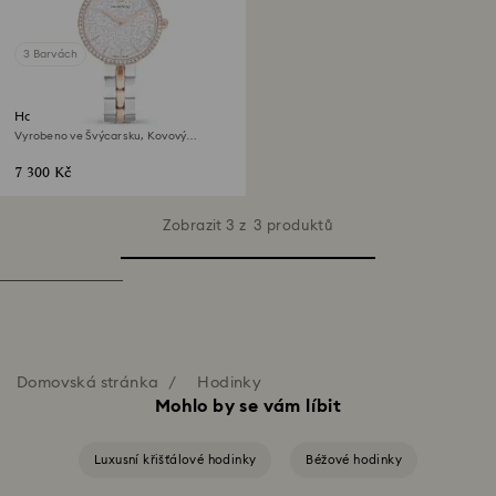
3 Barvách
Hodinky Cosmopolitan
Vyrobeno ve Švýcarsku, Kovový
náramek, Stříbrný odstín, Povrchová
úprava použitím směsi kovů
7 300 Kč
Zobrazit 3 z 3 produktů
Domovská stránka
Hodinky
Mohlo by se vám líbit
Luxusní křišťálové hodinky
Béžové hodinky