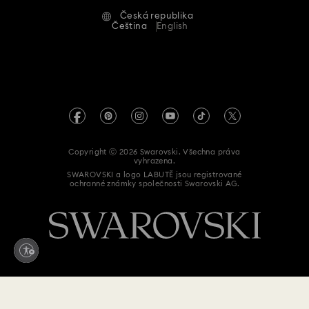
Alumni Community
Česká republika
Kontaktujte nás
Smluvní podmínky
Čeština
English
Kolekce náramků Matrix Bangle
Dárky k 11. výročí svatby
Pro profesionály
Průvodce velikostmi
Zásady ochrany osobních údajů
Dárky k prvnímu výročí
Mapa stránek
Vyhledávač prodejen
Tiráž
Swarovski Created Diamonds
Hodinky pozlacené v barvě Champagne
Informace REACH
Kristallwelten
Hodinky s koženými řemínky
Hodinky ve zlatém odstínu
Copyright ⓒ 2026 Swarovski. Všechna práva
Prohlášení o přístupnosti
vyhrazena.
Code of Conduct & Policies
SWAROVSKI a logo LABUTĚ jsou registrované
Chronografové hodinky
Hodinky s křišťálovým řemínkem
ochranné známky společnosti Swarovski AG.
Prohlášení o souhlasu při ochraně údajů
Nadčasové hodinky
Pánské hodinky
Zde odstoupit od smlouvy
Šperkové hodinky a hodinky ve stylu náramku
Švýcarské hodinky