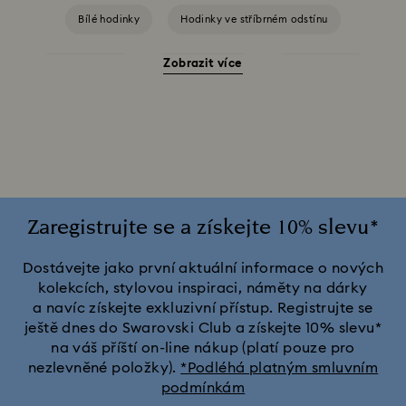
Bílé hodinky
Hodinky ve stříbrném odstínu
Zobrazit více
Modré hodinky
Růžové hodinky
Zelené hodinky
Černé hodinky
Červené hodinky
Šedé hodinky
Crystalline bangle kolekce hodinek
Kolekce Crystal Rock Oval
Kolekce Dextera Bangle
Zaregistrujte se a získejte 10% slevu*
Kolekce Illumina
Kolekce Octea Chrono
Dostávejte jako první aktuální informace o nových
kolekcích, stylovou inspiraci, náměty na dárky
a navíc získejte exkluzivní přístup. Registrujte se
Kolekce hodinek Attract
Kolekce hodinek Crystalline Aura
ještě dnes do Swarovski Club a získejte 10% slevu*
na váš příští on-line nákup (platí pouze pro
Kolekce hodinek Dextera Octagon
nezlevněné položky).
*Podléhá platným smluvním
podmínkám