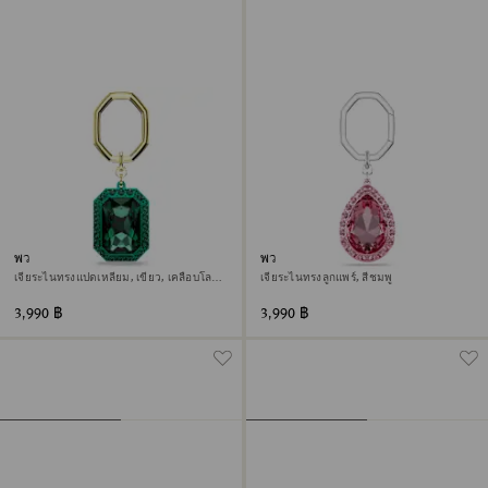
พวงกุญแจ
พวงกุญแจ
เจียระไนทรงแปดเหลี่ยม, เขียว, เคลือบโลหะ
เจียระไนทรงลูกแพร์, สีชมพู
หลากชนิด
3,990 ฿
3,990 ฿