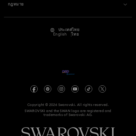
การส่งคืนและการเปลี่ยน
กฎหมาย
งานและอาชีพ
คอลเลกชัน Matrix Tennis
คอลเลกชัน Matrix Vittore
สถานะการซ่อม
ข้อกำหนดการใช้งาน
Alumni Community
คอลเลกชัน Mesmera
คอลเลกชัน Millenia
ประเทศไทย
ติดต่อเรา
ข้อกำหนดและเงื่อนไข
English
ไทย
สำหรับมืออาชีพ
คอลเลกชัน Numina
คอลเลกชัน Orbita
คู่มือขนาด
นโยบายด้านความเป็นส่วนตัว
ไซต์แมป
คอลเลกชัน Signum
คอลเลกชัน Stilla
ค้นหาร้านค้า
ผู้ตีพิมพ์
Swarovski Created Diamonds
คอลเลกชัน Swan
คอลเลกชัน Una
คอลเลกชัน Vienna
จองการนัดหมาย
ข้อมูลเกี่ยวกับ REACH
Kristallwelten
คอลเลกชันข เครื่องประดับ และชิ้นงานตั้งโชว์ Minions
คำแถลงการให้ความยินยอมเกี่ยวกับการคุ้มครองข้อมูล
Code of Conduct & Policies
Copyright © 2026 Swarovski. All rights reserved.
คอลเลกชันชิ้นงานตั้งโชว์และเครื่องประดับ Black Panther
SWAROVSKI and the SWAN logo are registered and
trademarks of Swarovski AG.
คอลเลกชันชิ้นงานตั้งโชว์และเครื่องประดับ Captain Marvel