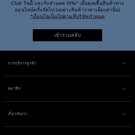
Club วันนี้ และรับส่วนลด 10%* เมื่อคุณซื้อสินค้าทาง
ออนไลน์ครั้งถัดไป (เฉพาะสินค้าราคาเต็มเท่านั้น)
ของขวัญครบรอบแต่งงาน 20 ปี
คอลเลกชัน Chroma
*เงื่อนไขเป็นไปตามที่บริษัทกำหนด
คอลเลกชัน Constella
คอลเลกชัน Curiosa
เข้าร่วมคลับ
คอลเลกชัน Dextera
คอลเลกชัน Dulcis
การบริการลูกค้า
คอลเลกชัน Florere
คอลเลกชัน Gema
ภาพรวมการบริการลูกค้า
คอลเลกชัน Harmonia
คอลเลกชัน Holiday Cheers
สมาชิก
สถานะคำสั่งซื้อ
คอลเลกชัน Holiday Magic
คอลเลกชัน Hyperbola
ลงทะเบียน
ยอดคงเหลือของบัตรของขวัญ
คอลเลกชัน Idyllia
คอลเลกชัน Idyllia Lilia
เกี่ยวกับเรา
Swarovski Club
การส่งสินค้า
เกี่ยวกับ Swarovski
คอลเลกชัน Imber
คอลเลกชัน Luna
คอลเลกชัน Matrix
Swarovski Crystal Society (SCS)