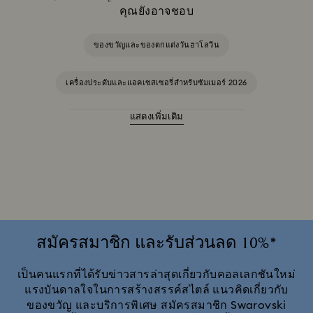
คุณยังอาจชอบ
ของขวัญและของตกแต่งวันฮาโลวีน
เครื่องประดับและแอคเซสเซอรี่สำหรับซัมเมอร์ 2026
แสดงเพิ่มเติม
Ariana Grande x Swarovski คอลเลกชันแคปซูล
Disney Classics คอลเลกชัน
Mickey Mouse คอลเลกชันชิ้นงานตั้งโชว์และเครื่องประดับ
Minnie Mouse คอลเลกชันชิ้นงานตั้งโชว์และเครื่องประดับ
สมัครสมาชิก และรับส่วนลด 10%*
Sublima Collection
Swarovski Classica
เป็นคนแรกที่ได้รับข่าวสารล่าสุดเกี่ยวกับคอลเลกชันใหม่
แรงบันดาลใจในการสร้างสรรค์สไตล์ แนวคิดเกี่ยวกับ
ของขวัญ และบริการพิเศษ สมัครสมาชิก Swarovski
Symbolica Collection
Una Angelic Collection