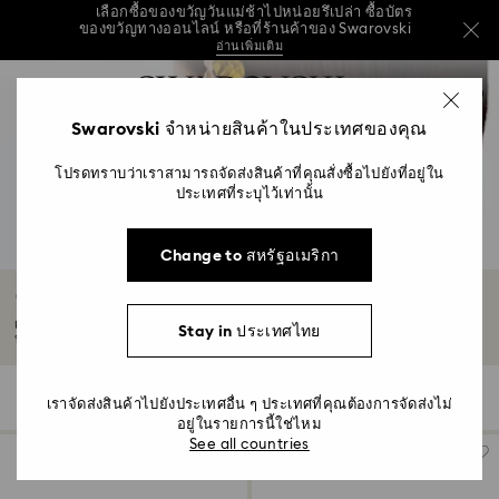
เลือกซื้อของขวัญวันแม่ช้าไปหน่อยรึเปล่า ซื้อบัตร
ของขวัญทางออนไลน์ หรือที่ร้านค้าของ Swarovski
อ่านเพิ่มเติม
วันแม่ปีนี้ รับฟรี! กระเป๋าสะพายไหล่สีฟ้าที่ใช้งานได้
รายการกุญแจการเข้าถึง
หลากหลาย เมื่อมียอดซื้อครบ 7,800 บาทขึ้นไป*
0
ช้อปบัตรของขวัญ
ร้านค้า
ซื้อเลย
0 - หัวข้อ
Swarovski จำหน่ายสินค้าในประเทศของคุณ
เลือกซื้อของขวัญวันแม่ช้าไปหน่อยรึเปล่า ซื้อบัตร
ของขวัญทางออนไลน์ หรือที่ร้านค้าของ Swarovski
1 - เนื้อหาหลัก
อ่านเพิ่มเติม
โปรดทราบว่าเราสามารถจัดส่งสินค้าที่คุณสั่งซื้อไปยังที่อยู่ใน
2 - ส่วนท้าย
ประเทศที่ระบุไว้เท่านั้น
3 - ตัวกรอง
Change to สหรัฐอเมริกา
4 - ผลลัพธ์จากการค้นหา
คอลเลกชัน Lucent
เตรียมพร้อมเปล่งประกายเจิดจ้าด้วยคริสตัลเจียระไนแบบ Full Cut และความ
Stay in ประเทศไทย
ปรารถนา...
อ่านเพิ่มเติม
13 ผลลัพธ์
ตัวกรอง
เรียงตาม
ตัว
เราจัดส่งสินค้าไปยังประเทศอื่น ๆ ประเทศที่คุณต้องการจัดส่งไม่
เรียง
กรอง
ตาม
อยู่ในรายการนี้ใช่ไหม
See all countries