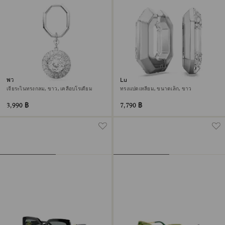
พวงกุญแจ
Lucent ต่างหูแบบห่วง
เจียระไนทรงกลม, ขาว, เคลือบโรเดียม
ทรงแปดเหลี่ยม, ขนาดเล็ก, ขาว
3,990 ฿
7,790 ฿