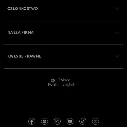
CZŁONKOSTWO
Stan zamówienia
Zarejestruj się
Saldo karty podarunkowej
NASZA FIRMA
Swarovski Club
Dostawa
O firmie Swarovski
Swarovski Crystal Society (SCS)
Zwroty i wymiana towaru
KWESTIE PRAWNE
Oferty pracy
Status naprawy
Warunki użytkowania
Alumni Community
Polska
Kontakt
Regulamin
Polski
English
Dla profesjonalistów
Tabele rozmiarów
Polityka prywatności
Mapa strony
Wyszukiwarka sklepów
Dane firmy
Swarovski Created Diamonds
Informacje dotyczące rozporządzenia REACH