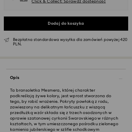
Click & Collect: Sprawdź dostępność
Dodaj do koszyka
Bezpłatna standardowa wysyłka dla zamówień powyżej 420
PLN.
Standardowy dostawy - GLS
Zamówienia złożone of poniedziałku do piątku do
Opis
godziny 10:00 czasu CET zostaną przetworzone i
wysłane tego samego dnia.
Standardowy czas dostawy: 3 dni robocze po
Ta bransoletka Mesmera, której charakter
przetworzeniu i wysyłce
podkreślają żywe kolory, jest wprost stworzona do
Koszt dostawy standardowej: 25 PLN
tego, by robić wrażenie. Pokryty powłoką z rodu,
Bezpłatna standardowa wysyłka dla zamówień
zawieszony na delikatnym łańcuszku z wiszącą
powyżej 420 PLN
przedłużką wzór składa się z trzech osadzonych w
oprawie szatonowej cyrkonii Swarovskiego w różnych
kształtach, w tym umieszczonego pośrodku zielonego
Dostawy ekspresowej -
FedEx
kamienia jubilerskiego w szlifie schodkowym