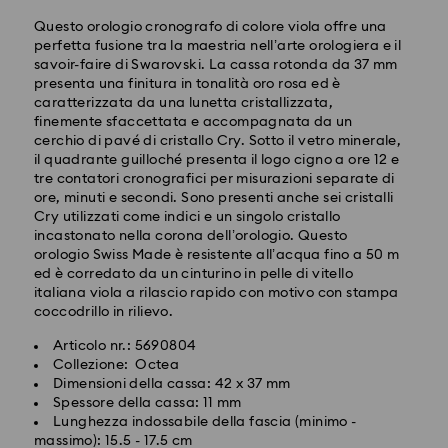
Questo orologio cronografo di colore viola offre una
perfetta fusione tra la maestria nell’arte orologiera e il
savoir-faire di Swarovski. La cassa rotonda da 37 mm
presenta una finitura in tonalità oro rosa ed è
caratterizzata da una lunetta cristallizzata,
finemente sfaccettata e accompagnata da un
cerchio di pavé di cristallo Cry. Sotto il vetro minerale,
il quadrante guilloché presenta il logo cigno a ore 12 e
tre contatori cronografici per misurazioni separate di
Spedizione standard - SwissPost
ore, minuti e secondi. Sono presenti anche sei cristalli
Cry utilizzati come indici e un singolo cristallo
incastonato nella corona dell’orologio. Questo
Gli ordini inoltrati dal lunedì al venerdì entro le ore
orologio Swiss Made è resistente all’acqua fino a 50 m
17:00 CET verranno elaborati e spediti lo stesso giorno
ed è corredato da un cinturino in pelle di vitello
lavorativo.
italiana viola a rilascio rapido con motivo con stampa
Tempi di spedizione: 2 giorni lavorativi dopo
coccodrillo in rilievo.
dal’elaborazione e spedizione
Costo di spedizione: CHF 8.95
Articolo nr.: 5690804
Spedizione gratuita per ordini superiori a: CHF 110
Collezione: Octea
Dimensioni della cassa: 42 x 37 mm
Spessore della cassa: 11 mm
Swarovski non è in grado di effettuare consegne a
Lunghezza indossabile della fascia (minimo -
caselle postali o indirizzi APO/FPO. Gli articoli
Il cristallo Swarovski è un materiale delicato che deve
massimo): 15.5 - 17.5 cm
rimangono di proprietà di Swarovski fino alla