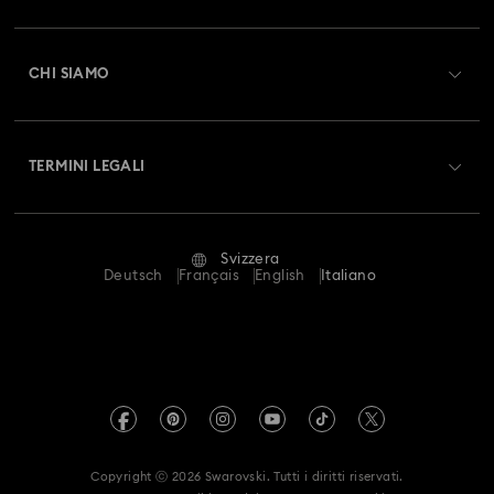
Registrati
Saldo Carta Regalo
CHI SIAMO
Swarovski Club
Spedizioni
A proposito di Swarovski
Swarovski Crystal Society (SCS)
Resi & Cambi
TERMINI LEGALI
Lavora con noi
Stato della riparazione
Condizioni D’Uso
Alumni Community
Svizzera
Contatto
Termini & Condizioni
Deutsch
Français
English
Italiano
For Professionals
Calcola la tua taglia
Informativa Sulla Privacy
Mappa Del Sito
Cerca il store più vicino
Informazioni Legali
Swarovski Created Diamonds
Prenota un appuntamento
Informazioni sul REACH
Kristallwelten
Copyright ⓒ 2026 Swarovski. Tutti i diritti riservati.
Autorizzazione alla raccolta e trattamento dei dati