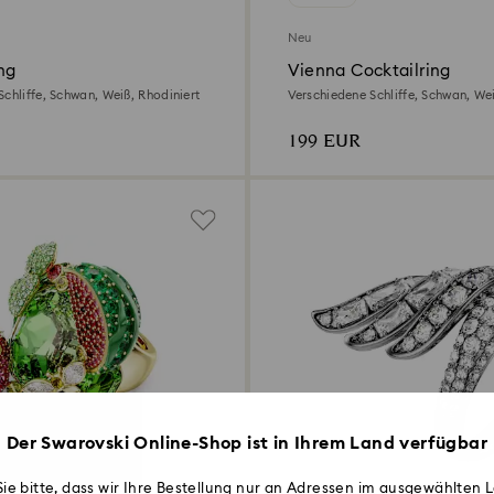
Neu
ng
Vienna Cocktailring
Schliffe, Schwan, Weiß, Rhodiniert
Verschiedene Schliffe, Schwan, Wei
199 EUR
Der Swarovski Online-Shop ist in Ihrem Land verfügbar
ie bitte, dass wir Ihre Bestellung nur an Adressen im ausgewählten L