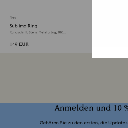
Neu
Sublima Ring
Idyllia Mo
Rundschliff, Stern, Mehrfarbig, 18K
Mehrfarbig, 1
goldbeschichtet
149 EUR
450 EUR
Anmelden und 10 %
Gehören Sie zu den ersten, die Updates