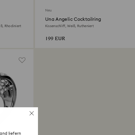
Neu
Una Angelic Cocktailring
ß, Rhodiniert
Kissenschliff, Weiß, Rutheniert
199 EUR
and liefern