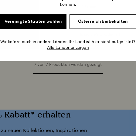
können.
2 Farben
Ausverkauft
Vereinigte Staaten wählen
Österreich beibehalten
tivring
The Vienna Collection R
8K Goldbeschichtet
Schwan, Weiß, Rutheniert
Wir liefern auch in andere Länder. Ihr Land ist hier nicht aufgelistet?
199 EUR
Alle Länder anzeigen
7 von 7 Produkten werden gezeigt
 Rabatt* erhalten
 zu neuen Kollektionen, Inspirationen