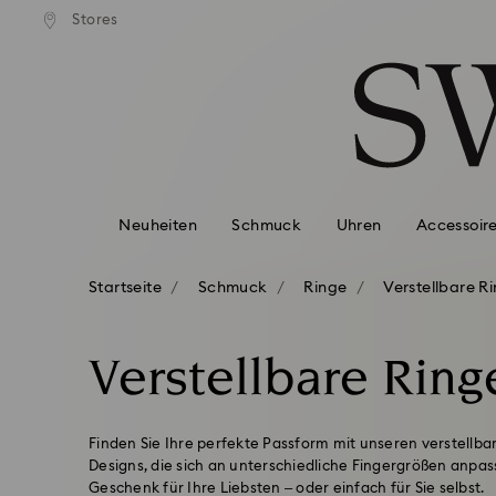
ser Standardversand ab 99 EUR
Kostenloser Standardversand 
Stores
Liste Tastaturkürzel
0 - Header
1 - Hauptinhalt
2 - Footer
3 - Filter
4 - Suchergebnisse
Neuheiten
Schmuck
Uhren
Accessoir
Startseite
Schmuck
Ringe
Verstellbare R
Verstellbare Ring
Finden Sie Ihre perfekte Passform mit unseren verstellba
Designs, die sich an unterschiedliche Fingergrößen anpas
Geschenk für Ihre Liebsten – oder einfach für Sie selbst.