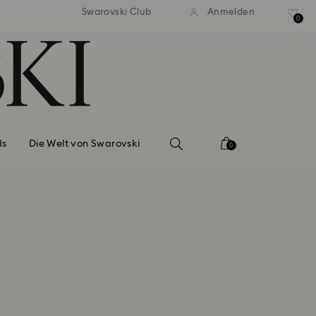
ser Standardversand ab 99 EUR
Kostenloser Standardversand 
Swarovski Club
Anmelden
0
ds
Die Welt von Swarovski
0