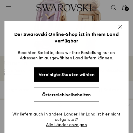
Liste Tastaturkürzel
0
0 - Header
1 - Hauptinhalt
2 - Footer
Der Swarovski Online-Shop ist in Ihrem Land
verfügbar
3 - Filter
4 - Suchergebnisse
Beachten Sie bitte, dass wir Ihre Bestellung nur an
Adressen im ausgewählten Land liefern können.
Uhren in Pink
Zeigen Sie sich von Ihrer verspielten Seite mit unserer Kollektion eleganter...
Vereinigte Staaten wählen
Mehr lesen
7 Ergebnisse
Filter
Sortieren
Filter
Sortieren
Österreich beibehalten
Wir liefern auch in andere Länder. Ihr Land ist hier nicht
aufgelistet?
Alle Länder anzeigen