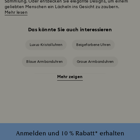
Sammlung. Oder entdecken Sie elegante Designs, um einem
geliebten Menschen ein Lächeln ins Gesicht zu zaubern.
Mehr lesen
Das könnte Sie auch interessieren
Luxus-Kristalluhren
Beigefarbene Uhren
Blaue Armbanduhren
Graue Armbanduhren
Mehr zeigen
Grüne Uhren
Rote Armbanduhren
Schwarze Armbanduhren
Silberfarbene Armbanduhren
Weiße Uhren
Attract Uhrenkollektion
Cosmopolitan Kollektion
Crystal Rock Oval Kollektion
Anmelden und 10 % Rabatt* erhalten