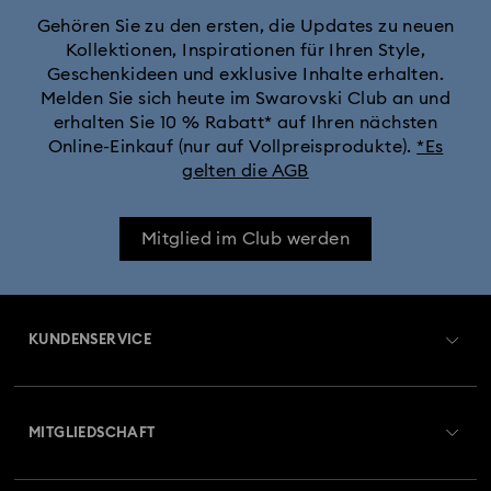
Crystalline Aura Uhrenkollektion
Gehören Sie zu den ersten, die Updates zu neuen
Kollektionen, Inspirationen für Ihren Style,
Geschenkideen und exklusive Inhalte erhalten.
Crystalline Bangle Armbanduhr Kollektion
Melden Sie sich heute im Swarovski Club an und
erhalten Sie 10 % Rabatt* auf Ihren nächsten
Dextera Bangle Kollektion
Online-Einkauf (nur auf Vollpreisprodukte).
*Es
gelten die AGB
Dextera Octagon Uhrenkollektion
Illumina Kollektion
Mitglied im Club werden
Imber Armreif-Uhrenkollektion
Imber Kristalluhren-Kollektion
Imber Oval Uhrenkollektion
KUNDENSERVICE
Matrix Bangle Kollektion
Matrix Octagon Uhrenkollektion
Übersicht zum Kundenservice
MITGLIEDSCHAFT
Matrix Pearl Bangle Uhrenkollektion
Auftragsstatus
Registrieren