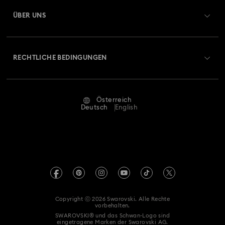
Matrix Tennis Chrono Armbanduhr Kollektion
Geschenkkarten-Guthaben
ÜBER UNS
Swarovski Club
Matrix Tennis Uhrenkollektion
Matrix Uhrenkollektion
Versand
Über Swarovski
Swarovski Crystal Society (SCS)
Retouren und Umtausch
Millenia inspirierte Uhrenkollektion
RECHTLICHE BEDINGUNGEN
Stellen & Karriere
Reparaturstatus
Nutzungsbedingungen
Octea Chrono Kollektion
Sublima Armreifuhren-Kollektion
Alumni Community
Österreich
Kontakt
AGB
Deutsch
English
Sublima Uhrenkollektion
Für Geschäftskunden
Größe berechnen
Datenschutz
Armbanduhren in Champagne Gold-Finish
Sitemap
Store-Finder
Impressum
Swarovski Created Diamonds
Geschenke zum 1. Hochzeitstag
Termin buchen
REACH-Informationen
Kristallwelten
Geschenke zum 11. Hochzeitstag
Roségoldfarbene Uhren
Copyright ⓒ 2026 Swarovski. Alle Rechte
Erklärung zur Barrierefreiheit
vorbehalten.
Code of Conduct & Policies
SWAROVSKI® und das Schwan-Logo sind
Uhren aus Edelstahl
Uhren mit Lederarmband
eingetragene Marken der Swarovski AG.