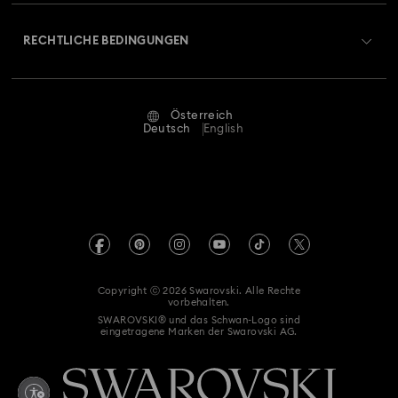
Über Swarovski
Swarovski Crystal Society (SCS)
Retouren und Umtausch
RECHTLICHE BEDINGUNGEN
Stellen & Karriere
Reparaturstatus
Nutzungsbedingungen
Alumni Community
Österreich
Kontakt
AGB
Deutsch
English
Für Geschäftskunden
Größe berechnen
Datenschutz
Sitemap
Store-Finder
Impressum
Swarovski Created Diamonds
Termin buchen
REACH-Informationen
Kristallwelten
Copyright ⓒ 2026 Swarovski. Alle Rechte
Erklärung zur Barrierefreiheit
vorbehalten.
Code of Conduct & Policies
SWAROVSKI® und das Schwan-Logo sind
eingetragene Marken der Swarovski AG.
Einwilligungserklärung zum Datenschutz
Vertrag widerrufen