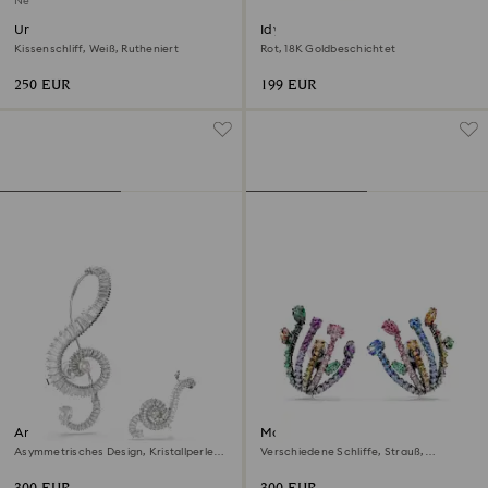
Neu
Una Angelic Ohrclips
Idyllia Ohrclips
Kissenschliff, Weiß, Rutheniert
Rot, 18K Goldbeschichtet
250 EUR
199 EUR
Ariana Grande x Swarovski
Matrix Ohrclips
Ohrclips
Asymmetrisches Design, Kristallperle,
Verschiedene Schliffe, Strauß,
Baguette-Schliff, Weiß, Rhodiniert
Mehrfarbig, Rutheniert