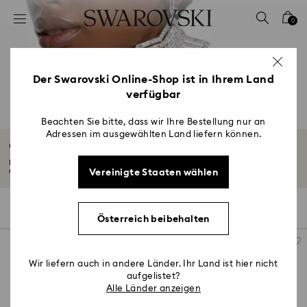
Liste Tastaturkürzel
0
0 - Header
1 - Hauptinhalt
2 - Footer
Der Swarovski Online-Shop ist in Ihrem Land
verfügbar
3 - Filter
4 - Suchergebnisse
Beachten Sie bitte, dass wir Ihre Bestellung nur an
Adressen im ausgewählten Land liefern können.
Ohrclips
Entdecken Sie unsere Auswahl aus umwerfenden Ohrclips. Von klassischen
Vereinigte Staaten wählen
Ohrclips...
Mehr lesen
10 Ergebnisse
Filter
Sortieren
Filter
Sortieren
Österreich beibehalten
Wir liefern auch in andere Länder. Ihr Land ist hier nicht
aufgelistet?
Alle Länder anzeigen