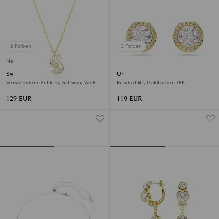
2 Farben
3 Farben
Neu
Swan Anhänger
Una Angelic Ohrstecker
Verschiedene Schliffe, Schwan, Weiß,
Rundschliff, Goldfarben, 18K
18K goldbeschichtet
Goldbeschichtet
129 EUR
119 EUR