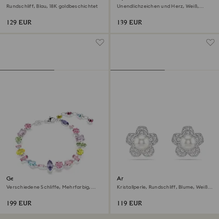
Rundschliff, Blau, 18K goldbeschichtet
Unendlichzeichen und Herz, Weiß,
Metallmix
129 EUR
139 EUR
Gema Armband
Ariana Grande x Swarovski
Ohrstecker
Verschiedene Schliffe, Mehrfarbig,
Kristallperle, Rundschliff, Blume, Weiß,
Rhodiniert
Rhodiniert
199 EUR
119 EUR