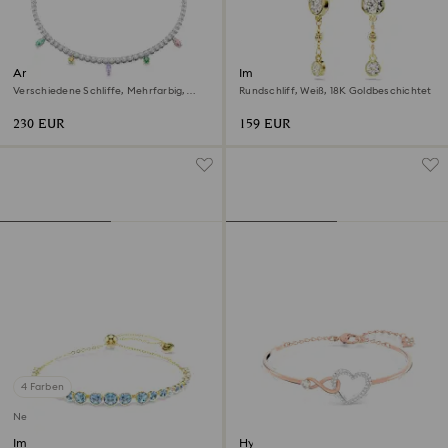
Ariana Grande x Swarovski
Imber Drop-Ohrhänger
Halskette
Verschiedene Schliffe, Mehrfarbig,
Rundschliff, Weiß, 18K Goldbeschichtet
Rhodiniert
230 EUR
159 EUR
4 Farben
Neu
Imber Armband
Hyperbola Armreif