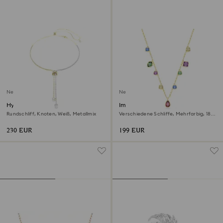
Neu
Neu
Hyperbola Y-Halskette
Imber Halskette
Rundschliff, Knoten, Weiß, Metallmix
Verschiedene Schliffe, Mehrfarbig, 18K
goldbeschichtet
230 EUR
199 EUR