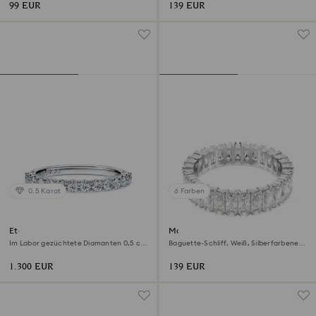
99 EUR
139 EUR
0.5 Karat
6 Farben
Eternity Bandring
Matrix Ring
Im Labor gezüchtete Diamanten 0,5 ct
Baguette-Schliff, Weiß, Silberfarbenes
tw, Runde Form, 18K Weißgold
Finish
1.300 EUR
139 EUR