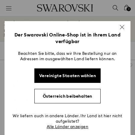
Liste Tastaturkürzel
0
0 - Header
Zodiac Ornamente und Dekorationen
1 - Hauptinhalt
Entdecken Sie astrologische Wunder in unserer exklusiven Zodiac Kollektion...
2 - Footer
Der Swarovski Online-Shop ist in Ihrem Land
Mehr lesen
verfügbar
3 - Filter
3 Ergebnisse
Filter
Sortieren
Filter
Sortieren
4 - Suchergebnisse
Beachten Sie bitte, dass wir Ihre Bestellung nur an
Adressen im ausgewählten Land liefern können.
Vereinigte Staaten wählen
Österreich beibehalten
Wir liefern auch in andere Länder. Ihr Land ist hier nicht
aufgelistet?
Alle Länder anzeigen