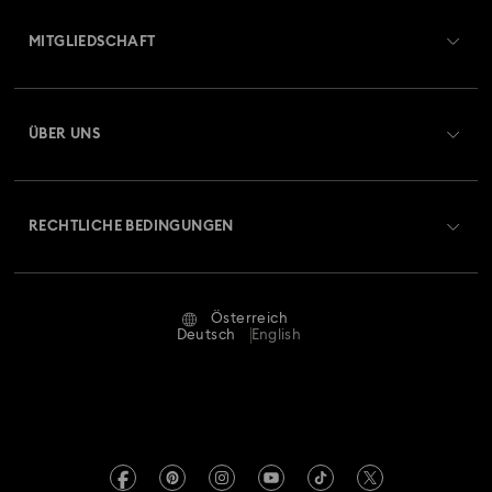
Übersicht zum Kundenservice
MITGLIEDSCHAFT
Auftragsstatus
Registrieren
Geschenkkarten-Guthaben
ÜBER UNS
Swarovski Club
Versand
Über Swarovski
Swarovski Crystal Society (SCS)
Retouren und Umtausch
RECHTLICHE BEDINGUNGEN
Stellen & Karriere
Reparaturstatus
Nutzungsbedingungen
Alumni Community
Österreich
Kontakt
AGB
Deutsch
English
Für Geschäftskunden
Größe berechnen
Datenschutz
Sitemap
Store-Finder
Impressum
Swarovski Created Diamonds
Termin buchen