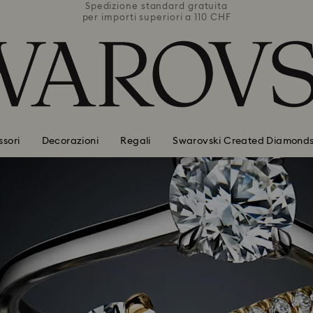
uita
Spedizione standard gratuita
Spe
0 CHF
per importi superiori a 110 CHF
per 
sori
Decorazioni
Regali
Swarovski Created Diamond