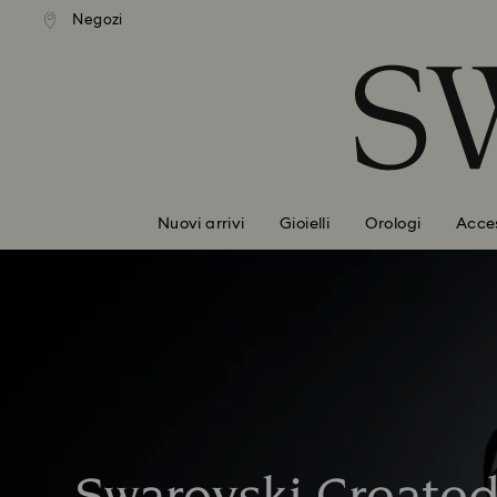
izione standard gratuita
Spedizione standard grat
Negozi
Accesskeys list
mporti superiori a 110 CHF
per importi superiori a 11
0 - Header
1 - Main content
2 - Footer
Nuovi arrivi
Gioielli
Orologi
Acces