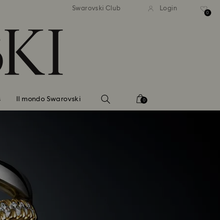
dizione standard gratuita
Spedizione standard gra
Swarovski Club
Login
importi superiori a 110 CHF
per importi superiori a 1
0
s
Il mondo Swarovski
0