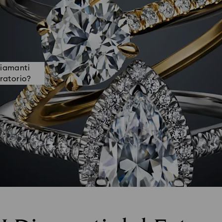
d
Diamanti
ratorio?