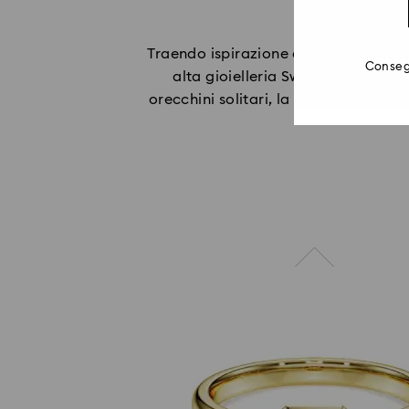
Traendo ispirazione da silhouette se
Consegn
alta gioielleria Swarovski Create
orecchini solitari, la Collezione Ga