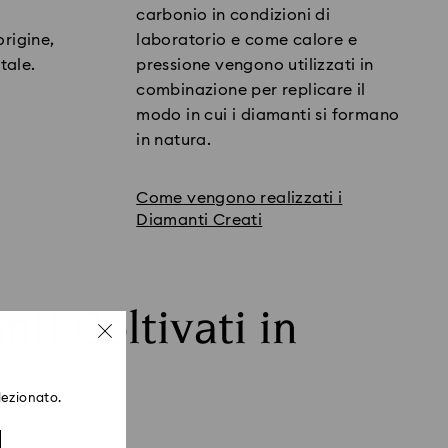
carbonio in condizioni di
origine,
laboratorio e come calore e
tale.
pressione vengono utilizzati in
combinazione per replicare il
modo in cui i diamanti si formano
in natura.
Come vengono realizzati i
Diamanti Creati
ti Coltivati in
lezionato.