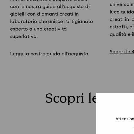
universal
con la nostra guida all'acquisto di
luce guid
gioielli con diamanti creati in
creati in l
laboratorio che unisce l'artigianato
estratti, 
esperto a una creatività
qualità e i
superlativa.
Scopri le 
Leggi la nostra guida all'acquisto
Scopri le Nost
Attenzion