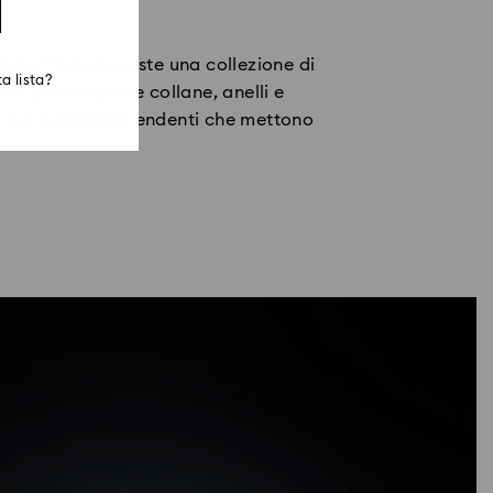
ella Maison, esiste una collezione di
a lista?
ty per classiche collane, anelli e
on per pezzi sorprendenti che mettono