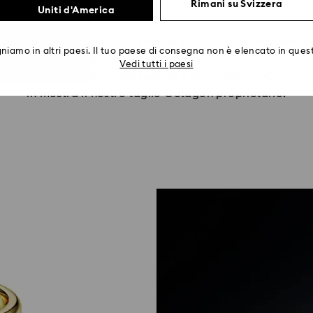
Rimani su Svizzera
Uniti d'America
nza tempo, formazioni cosmiche e dalla forma distintiva d
iamo in altri paesi. Il tuo paese di consegna non è elencato in quest
d Diamonds adatta a ogni stile. Scopri la Collezione Eterni
Vedi tutti i paesi
laxy per una radiosità interstellare e la Collezione Octag
in mostra il nostro taglio Octagon proprietario.