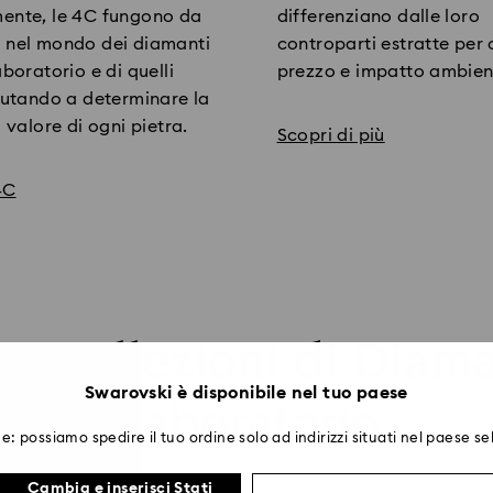
mente, le 4C fungono da
differenziano dalle loro
a nel mondo dei diamanti
controparti estratte per 
aboratorio e di quelli
prezzo e impatto ambien
aiutando a determinare la
l valore di ogni pietra.
Scopri di più
4C
re Collezioni di Diaman
Swarovski è disponibile nel tuo paese
Laboratorio
e: possiamo spedire il tuo ordine solo ad indirizzi situati nel paese se
Cambia e inserisci Stati