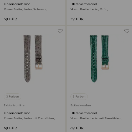
Uhrenarmband
Uhrenarmband
13 mm Breite, Leder, Schwarz,
14 mm Breite, Leder, Grün,
Roségoldfarbenes Finish
Roségoldfarbenes Finish
59 EUR
59 EUR
3 Farben
3 Farben
Exklusiv online
Exklusiv online
Uhrenarmband
Uhrenarmband
16 mm Breite, Leder mit Ziernähten,
16 mm Breite, Leder mit Ziernähten,
Grau
Grün
69 EUR
69 EUR