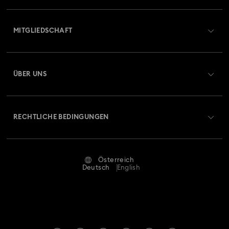
Übersicht zum Kundenservice
MITGLIEDSCHAFT
Auftragsstatus
Registrieren
Geschenkkarten-Guthaben
ÜBER UNS
Swarovski Club
Versand
Über Swarovski
Swarovski Crystal Society (SCS)
Retouren und Umtausch
RECHTLICHE BEDINGUNGEN
Stellen & Karriere
Reparaturstatus
Nutzungsbedingungen
Alumni Community
Österreich
Kontakt
AGB
Deutsch
English
Für Geschäftskunden
Größe berechnen
Datenschutz
Sitemap
Store-Finder
Impressum
Swarovski Created Diamonds