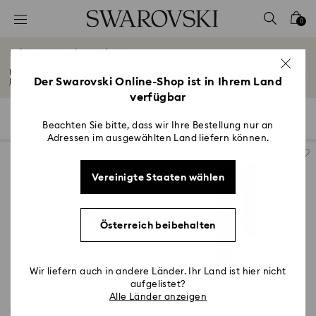
Liste Tastaturkürzel
0
0 - Header
Uhrenarmbänder
1 - Hauptinhalt
Bringen Sie Ihren einzigartigen Stil mit unserer Auswahl an Uhrenarmbändern...
2 - Footer
Der Swarovski Online-Shop ist in Ihrem Land
Mehr lesen
verfügbar
3 - Filter
22 Ergebnisse
Filter
Sortieren
Filter
Sortieren
4 - Suchergebnisse
Beachten Sie bitte, dass wir Ihre Bestellung nur an
Adressen im ausgewählten Land liefern können.
Vereinigte Staaten wählen
Österreich beibehalten
Wir liefern auch in andere Länder. Ihr Land ist hier nicht
aufgelistet?
Alle Länder anzeigen
3 Farben
4 Farben