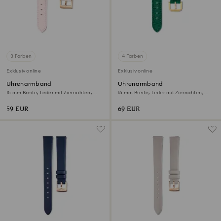
3 Farben
4 Farben
Exklusiv online
Exklusiv online
Uhrenarmband
Uhrenarmband
15 mm Breite, Leder mit Ziernähten,
16 mm Breite, Leder mit Ziernähten,
Rosa, Roségoldfarbenes Finish
Grün, Vergoldetes Finish
59 EUR
69 EUR