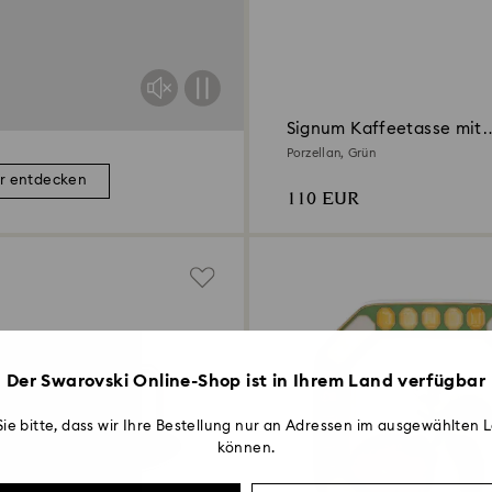
Signum Kaffeetasse mit
Untertasse
Porzellan, Grün
r entdecken
110 EUR
Der Swarovski Online-Shop ist in Ihrem Land verfügbar
ie bitte, dass wir Ihre Bestellung nur an Adressen im ausgewählten L
können.