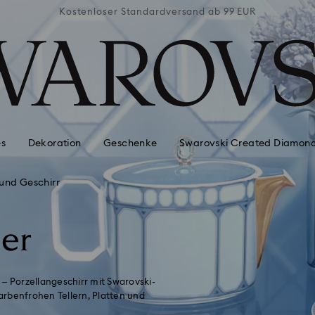
ab 99 EUR
Kostenloser Standardversand ab 99 EUR
Kostenlo
es
Dekoration
Geschenke
Swarovski Created Diamon
 und Geschirr
ser
 – Porzellangeschirr mit Swarovski-
farbenfrohen Tellern, Platten und