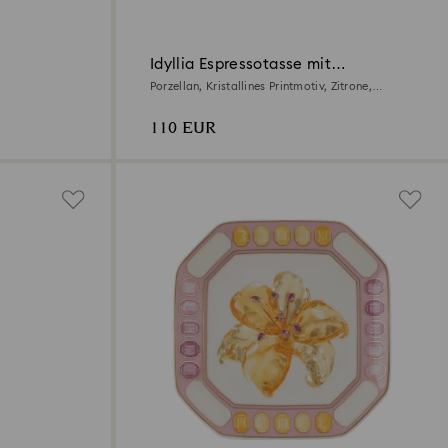
Idyllia Espressotasse mit
Untertasse
Porzellan, Kristallines Printmotiv, Zitrone,
Mehrfarbig
110 EUR