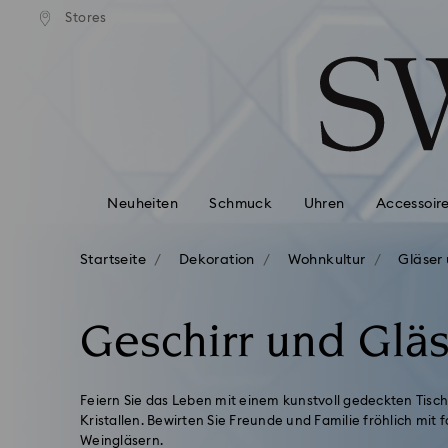
ser Standardversand ab 99 EUR
Kostenloser Standardversand 
Stores
Liste Tastaturkürzel
0 - Header
1 - Hauptinhalt
2 - Footer
3 - Filter
4 - Suchergebnisse
Neuheiten
Schmuck
Uhren
Accessoir
Startseite
Dekoration
Wohnkultur
Gläser
Geschirr und Glä
Feiern Sie das Leben mit einem kunstvoll gedeckten Tisch
Kristallen. Bewirten Sie Freunde und Familie fröhlich mit 
Weingläsern.