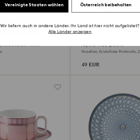
Vereinigte Staaten wählen
Österreich beibehalten
Wir liefern auch in andere Länder. Ihr Land ist hier nicht aufgelistet?
Alle Länder anzeigen
pressotasse mit
Idyllia Vide-poche
e
sa
Porzellan, Kristallines Printmotiv, Z
Mehrfarbig
49 EUR