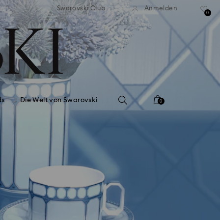
ser Standardversand ab 99 EUR
Kostenloser Standardversand 
Swarovski Club
Anmelden
0
ds
Die Welt von Swarovski
0