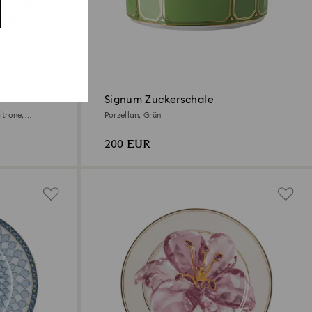
Signum Zuckerschale
itrone,
Porzellan, Grün
200 EUR