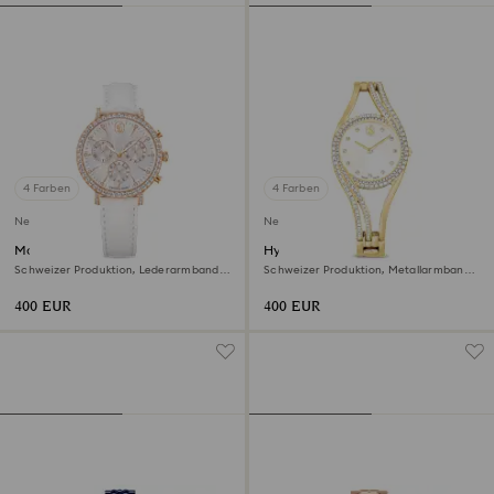
4 Farben
4 Farben
Neu
Neu
Matrix tennis chrono Uhr
Hyperbola bangle Uhr
Schweizer Produktion, Lederarmband,
Schweizer Produktion, Metallarmband,
Roséfarben, Roségoldfarbenes Finish
Goldfarben, Vergoldetes Finish
400 EUR
400 EUR