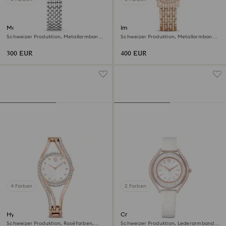
Matrix tennis 7-link Uhr
Imber Uhr
Schweizer Produktion, Metallarmband,
Schweizer Produktion, Metallarmband,
Silberfarben, Edelstahl
Roséfarben, Roségoldfarbenes Finish
300 EUR
400 EUR
4 Farben
2 Farben
Hyperbola Armreifuhr
Crystalline aura Uhr
Schweizer Produktion, Roséfarben,
Schweizer Produktion, Lederarmband,