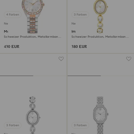
4 Farben
3 Farben
Neu
Neu
Matrix date Uhr
Imber oval Uhr
Schweizer Produktion, Metallarmband,
Schweizer Produktion, Metallarmband,
Roséfarben, Metallmix
Goldfarben, Vergoldetes Finish
430 EUR
380 EUR
3 Farben
3 Farben