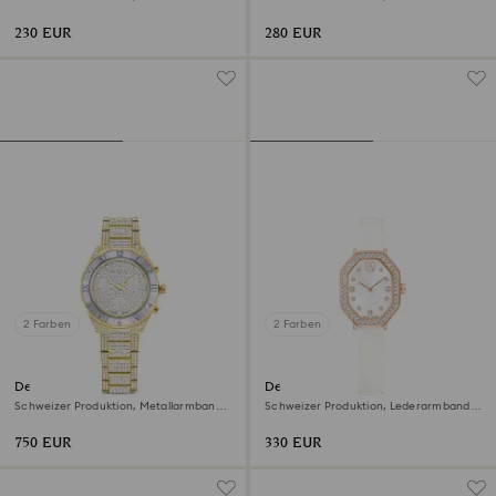
Silberfarben, Edelstahl
Silberfarben, Roségoldfarbenes Finish
230 EUR
280 EUR
2 Farben
2 Farben
Dextera lux Uhr
Dextera octagon Uhr
Schweizer Produktion, Metallarmband,
Schweizer Produktion, Lederarmband,
Goldfarben, Vergoldetes Finish
Weiß, Roségoldfarbenes Finish
750 EUR
330 EUR