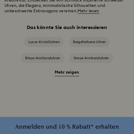
Kreativität. Entdecken Sie von Schmuck inspirierte Schweizer
Uhren, die Eleganz, minimalistische Silhouetten und
unbeschwerte Extravaganz vereinen.
Mehr lesen
Das könnte Sie auch interessieren
Luxus-Kristalluhren
Beigefarbene Uhren
Blaue Armbanduhren
Graue Armbanduhren
Mehr zeigen
Grüne Uhren
Rote Armbanduhren
Schwarze Armbanduhren
Silberfarbene Armbanduhren
Uhren in Pink
Weiße Uhren
Attract Uhrenkollektion
Cosmopolitan Kollektion
Crystal Rock Oval Kollektion
Anmelden und 10 % Rabatt* erhalten