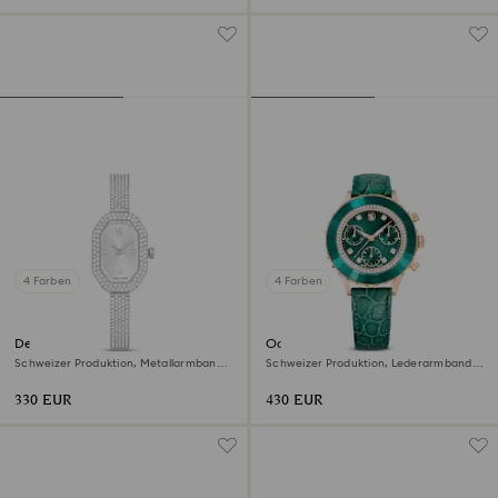
4 Farben
4 Farben
Dextera bangle Uhr
Octea chrono Uhr
Schweizer Produktion, Metallarmband,
Schweizer Produktion, Lederarmband,
Silberfarben, Edelstahl
Grün, Roségoldfarbenes Finish
330 EUR
430 EUR