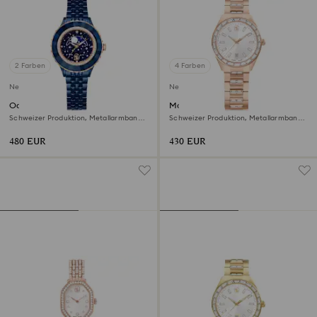
2 Farben
4 Farben
Neu
Neu
Octea moon Uhr
Matrix date Uhr
Schweizer Produktion, Metallarmband,
Schweizer Produktion, Metallarmband,
Blau, Blaues Finish
Roséfarben, Roségoldfarbenes Finish
480 EUR
430 EUR