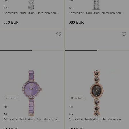
Neu
Neu
Imber oval Uhr
Dextera octagon Uhr
Schweizer Produktion, Metallarmband,
Schweizer Produktion, Metallarmband,
Silberfarben, Edelstahl
Silberfarben, Edelstahl
330 EUR
380 EUR
7 Farben
3 Farben
Neu
Neu
Matrix bangle Uhr
Imber oval Uhr
Schweizer Produktion, Kristallarmband,
Schweizer Produktion, Metallarmband,
Violett, Champagne-vergoldetes Finish
Schwarz, Roségoldfarbenes Finish