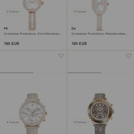
3 Farben
4 Farben
Matrix pearl Armreifuhr
Dextera bangle Uhr
Schweizer Produktion, Kristallarmband,
Schweizer Produktion, Metallarmband,
Roségoldfarbenes Finish
Goldfarben, Champagne-vergoldetes
Finish
380 EUR
380 EUR
4 Farben
4 Farben