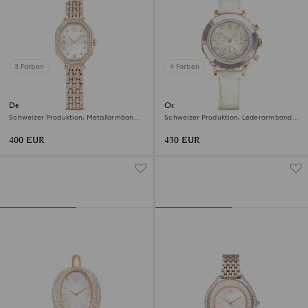
3 Farben
4 Farben
Dextera octagon Uhr
Octea chrono Uhr
Schweizer Produktion, Metallarmband,
Schweizer Produktion, Lederarmband,
Goldfarben, Roségoldfarbenes Finish
Weiß, Roségoldfarbenes Finish
400 EUR
430 EUR