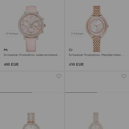
4 Farben
2 Farben
Matrix tennis chrono Uhr
Crystalline aura Uhr
Schweizer Produktion, Lederarmband,
Schweizer Produktion, Metallarmband,
Rosa, Roségoldfarbenes Finish
Roséfarben, Roségoldfarbenes Finish
400 EUR
430 EUR