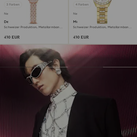
3 Farben
4 Farben
Neu
Neu
Dextera octagon Uhr
Matrix date Uhr
Schweizer Produktion, Metallarmband,
Schweizer Produktion, Metallarmband,
Roséfarben, Roségoldfarbenes Finish
Goldfarben, Vergoldetes Finish
430 EUR
430 EUR