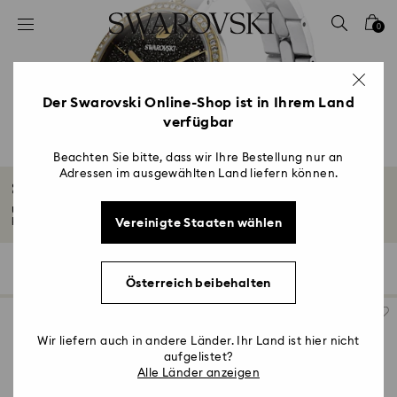
Liste Tastaturkürzel
0
0 - Header
1 - Hauptinhalt
2 - Footer
Der Swarovski Online-Shop ist in Ihrem Land
verfügbar
3 - Filter
4 - Suchergebnisse
Beachten Sie bitte, dass wir Ihre Bestellung nur an
Adressen im ausgewählten Land liefern können.
Schweizer Uhren
Unsere Kollektion an Schweizer Uhren für Damen und Herren vereint
Vereinigte Staaten wählen
kreatives...
Mehr lesen
71 Ergebnisse
Filter
Sortieren
Filter
Sortieren
Österreich beibehalten
Wir liefern auch in andere Länder. Ihr Land ist hier nicht
aufgelistet?
Alle Länder anzeigen