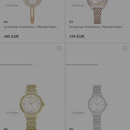
2 Farben
2 Farben
Imber bangle Uhr
Crystalline aura Uhr
Schweizer Produktion, Metallarmband,
Schweizer Produktion, Metallarmband,
Goldfarben, Champagne-vergoldetes
Roséfarben, Metallmix
Finish
400 EUR
430 EUR
3 Farben
2 Farben
Imber Uhr
Imber Uhr