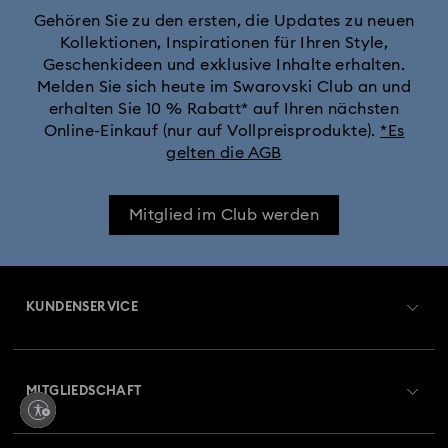
Crystalline Aura Uhrenkollektion
Gehören Sie zu den ersten, die Updates zu neuen
Kollektionen, Inspirationen für Ihren Style,
Geschenkideen und exklusive Inhalte erhalten.
Crystalline Bangle Armbanduhr Kollektion
Melden Sie sich heute im Swarovski Club an und
erhalten Sie 10 % Rabatt* auf Ihren nächsten
Dextera Bangle Kollektion
Online-Einkauf (nur auf Vollpreisprodukte).
*Es
gelten die AGB
Dextera Octagon Uhrenkollektion
Illumina Kollektion
Mitglied im Club werden
Imber Armreif-Uhrenkollektion
Imber Kristalluhren-Kollektion
Imber Oval Uhrenkollektion
KUNDENSERVICE
Matrix Bangle Kollektion
Matrix Octagon Uhrenkollektion
Übersicht zum Kundenservice
MITGLIEDSCHAFT
Matrix Pearl Bangle Uhrenkollektion
Auftragsstatus
Registrieren