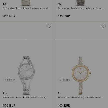
Matrix tennis chrono Uhr
Octea chrono Uhr
Schweizer Produktion, Lederarmband,
Schweizer Produktion, Lederarmband,
Beige, Roségoldfarbenes Finish
Grau, Roségoldfarbenes Finish
400 EUR
430 EUR
4 Farben
3 Farben
Hyperbola Armreifuhr
Sublima bangle Uhr
Schweizer Produktion, Silberfarben,
Schweizer Produktion, Metallarmband,
Edelstahl
Goldfarben, Champagne-vergoldetes
Finish
350 EUR
400 EUR