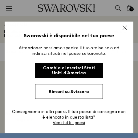
Accesskeys list
0
0 - Header
Magneti
1 - Main content
Farfalle, animali o splendidi fiori: scegli nella caleidoscopica varietà di...
2 - Footer
Swarovski è disponibile nel tuo paese
Leggi tutto
3 - Filter
Attenzione: possiamo spedire il tuo ordine solo ad
0 risultati
Filtri
Filtri
indirizzi situati nel paese selezionato.
4 - Search results
Cambia e inserisci Stati
Visualizzazione di 0 di 0 prodotti
Uniti d'America
Rimani su Svizzera
Consegniamo in altri paesi. Il tuo paese di consegna non
Pagina iniziale
Decorazioni
Decorazioni per la casa
è elencato in questa lista?
Magneti
Vedi tutti i paesi