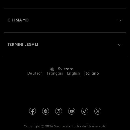
Registrati
Saldo Carta Regalo
CHI SIAMO
Swarovski Club
Spedizioni
A proposito di Swarovski
Swarovski Crystal Society (SCS)
Resi & Cambi
TERMINI LEGALI
Lavora con noi
Stato della riparazione
Condizioni D’Uso
Alumni Community
Svizzera
Contatto
Termini & Condizioni
Deutsch
Français
English
Italiano
For Professionals
Calcola la tua taglia
Informativa Sulla Privacy
Mappa Del Sito
Cerca il store più vicino
Informazioni Legali
Swarovski Created Diamonds
Prenota un appuntamento
Informazioni sul REACH
Kristallwelten
Copyright ⓒ 2026 Swarovski. Tutti i diritti riservati.