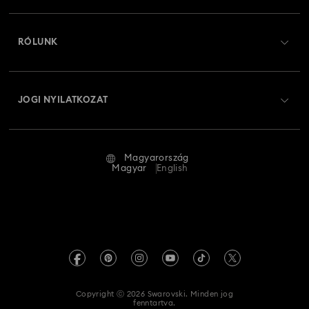
Regisztráció
Ajándékkártya egyenleg
RÓLUNK
Swarovski Club
Szállítás
A Swarovski bemutatása
Swarovski Crystal Society (SCS)
Visszaküldés és csere
JOGI NYILATKOZAT
Állás és karrier
Javítás állapota
Általános feltételek
Alumni Community
Magyarország
Kapcsolat
Általános feltételek
Magyar
English
Szakembereknek
Mérettáblázat
Adatvédelmi szabályzat
Oldaltérkép
Üzletkereső
Impresszum
Swarovski Created Diamonds
REACH-tájékoztató
Kristallwelten
Copyright ⓒ 2026 Swarovski. Minden jog
Akadálymentességi nyilatkozat
fenntartva.