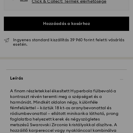
Click & Collect: Termék elérhetősége
Hozzáadás a kosárhoz
Ingyenes standard kiszállítás 39 960 forint feletti vásárlás
esetén.
Hagyományos szállítás - GLS
A hétfőtől péntekig 10:00 óráig leadott
megrendeléseket még aznap dolgozzuk fel majd
Leírás
szállítjuk ki.
Hagyományos kiszállítási: 3 munkanap a feldolgozás
és a szállítás után
A finom részletekkel ékesített Hyperbola fülbevaló a
Hagyományos kiszállítási költség: HUF 2'000
kontraszt révén teremti meg a szépséget és a
Ingyenes kiszállítás a rendelések felett: HUF 39 960
harmóniát. Mindkét oldalon négy, különféle
fémfelülettel – köztük 18 kt-os aranybevonattal és
ródiumbevonattal – ellátott minikarika látható, prong
Expressz kiszállítási -
FedEx
foglalatba helyezett kerek és négyszögletes
metszésű Swarovski Zirconia kristályokkal díszítve. A
hozzáillő karpereccel vagy nyaklánccal kombinálva