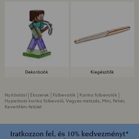
Dekorációk
Kiegészítők
Nyitóoldal
Ékszerek
Fülbevalók
Karika fülbevalók
Hyperbola karika fülbevaló, Vegyes metszés, Mini, Fehér,
Kevertfém-felület
Iratkozzon fel, és 10% kedvezményt*