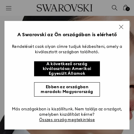
Hozzáférési-kulcs lista
0
0 - Fejléc
1 – Fő tartalom
2 - Lábléc
A Swarovski az Ön országában is elérhető
Rendelését csak olyan címre tudjuk kézbesíteni, amely a
kiválasztott országban található.
A következő ország
kiválasztása: Amerikai
Egyesült Államok
Ebben az országban
maradok: Magyarország
Más országokban is kiszállítunk. Nem találja az országot,
amelyben kiszállítást kérne?
Összes ország megtekintése