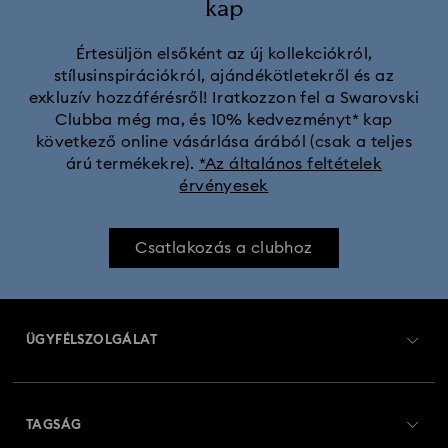
kap
Értesüljön elsőként az új kollekciókról,
stílusinspirációkról, ajándékötletekről és az
exkluzív hozzáférésről! Iratkozzon fel a Swarovski
Clubba még ma, és 10% kedvezményt* kap
következő online vásárlása árából (csak a teljes
árú termékekre).
*Az általános feltételek
érvényesek
Csatlakozás a clubhoz
ÜGYFÉLSZOLGÁLAT
Ügyfélszolgálat áttekintés
TAGSÁG
Rendelési állapot