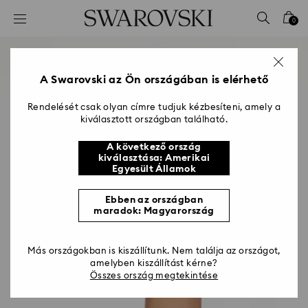
Hozzáférési-kulcs lista
0
0 - Fejléc
1 – Fő tartalom
2 - Lábléc
A Swarovski az Ön országában is elérhető
Rendelését csak olyan címre tudjuk kézbesíteni, amely a
kiválasztott országban található.
A következő ország
kiválasztása: Amerikai
Egyesült Államok
Ebben az országban
maradok: Magyarország
Más országokban is kiszállítunk. Nem találja az országot,
amelyben kiszállítást kérne?
Összes ország megtekintése