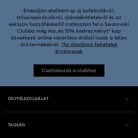
Értesüljön elsőként az új kollekciókról,
stílusinspirációkról, ajándékötletekről és az
exkluzív hozzáférésről! Iratkozzon fel a Swarovski
Clubba még ma, és 10% kedvezményt* kap
következő online vásárlása árából (csak a teljes
árú termékekre).
*Az általános feltételek
érvényesek
Csatlakozás a clubhoz
ÜGYFÉLSZOLGÁLAT
Ügyfélszolgálat áttekintés
TAGSÁG
Rendelési állapot