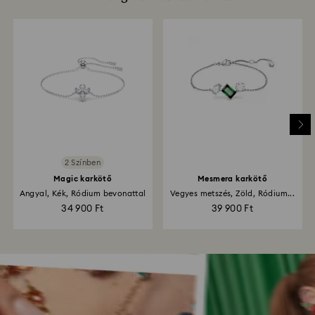
2 Színben
Magic karkötő
Mesmera karkötő
Angyal, Kék, Ródium bevonattal
Vegyes metszés, Zöld, Ródium...
34 900 Ft
39 900 Ft