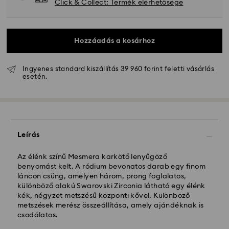
Click & Collect: Termék elérhetősége
Hozzáadás a kosárhoz
Ingyenes standard kiszállítás 39 960 forint feletti vásárlás
esetén.
Hagyományos szállítás - GLS
A hétfőtől péntekig 10:00 óráig leadott
megrendeléseket még aznap dolgozzuk fel majd
Leírás
szállítjuk ki.
Hagyományos kiszállítási: 3 munkanap a feldolgozás
és a szállítás után
Az élénk színű Mesmera karkötő lenyűgöző
Hagyományos kiszállítási költség: HUF 2'000
benyomást kelt. A ródium bevonatos darab egy finom
Ingyenes kiszállítás a rendelések felett: HUF 39 960
láncon csüng, amelyen három, prong foglalatos,
különböző alakú Swarovski Zirconia látható egy élénk
kék, négyzet metszésű központi kővel. Különböző
Expressz kiszállítási -
FedEx
metszések merész összeállítása, amely ajándéknak is
csodálatos.