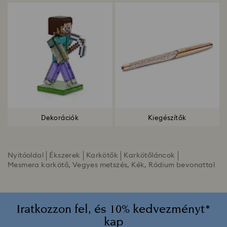
Dekorációk
Kiegészítők
Nyitóoldal
Ékszerek
Karkötők
Karkötőláncok
Mesmera karkötő, Vegyes metszés, Kék, Ródium bevonattal
Iratkozzon fel, és 10% kedvezményt*
kap