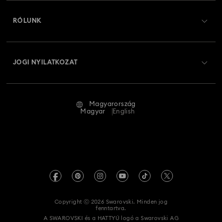
Regisztráció
Ajándékkártya egyenleg
RÓLUNK
Swarovski Club
Szállítás
A Swarovski bemutatása
Swarovski Crystal Society (SCS)
Visszaküldés és csere
JOGI NYILATKOZAT
Állás és karrier
Javítás állapota
Általános feltételek
Alumni Community
Magyarország
Kapcsolat
Általános feltételek
Magyar
English
Szakembereknek
Mérettáblázat
Adatvédelmi szabályzat
Oldaltérkép
Üzletkereső
Impresszum
Swarovski Created Diamonds
REACH-tájékoztató
Kristallwelten
Copyright ⓒ 2026 Swarovski. Minden jog
Akadálymentességi nyilatkozat
fenntartva.
Code of Conduct & Policies
A SWAROVSKI és a HATTYÚ logó a Swarovski AG