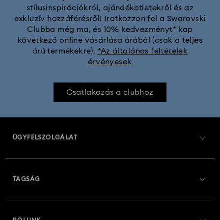
stílusinspirációkról, ajándékötletekről és az
exkluzív hozzáférésről! Iratkozzon fel a Swarovski
Clubba még ma, és 10% kedvezményt* kap
következő online vásárlása árából (csak a teljes
árú termékekre).
*Az általános feltételek
érvényesek
Csatlakozás a clubhoz
ÜGYFÉLSZOLGÁLAT
Ügyfélszolgálat áttekintés
TAGSÁG
Rendelési állapot
Regisztráció
Ajándékkártya egyenleg