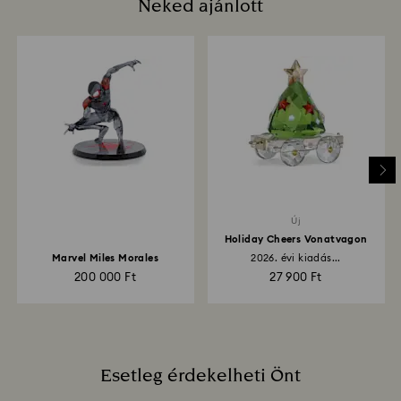
Neked ajánlott
Mennyi időt vesz igénybe a visszaküldött tételek
feldolgozása?
Amint beérkezik hozzánk a visszáru, regisztráljuk,
Önt pedig e-mailben értesítjük, ha a csomag
feldolgozásra került. A pénzvisszatérítés ezt követen
az Ön pénzügyi intézetének útmutatásától függően
akár 3-7 munkanapot is igénybe vehet. A jóváírás
ugyanazzal a módszerrel történik, ahogyan a
megrendelés. A feladás dátumától számítva a teljes
visszatérítési folyamat akár 3-4 hetet is igénybe
vehet.
Új
Holiday Cheers Vonatvagon
Marvel Miles Morales
2026. évi kiadás...
200 000 Ft
27 900 Ft
Esetleg érdekelheti Önt