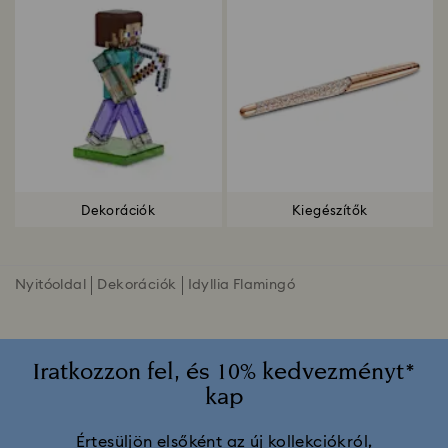
Dekorációk
Kiegészítők
Nyitóoldal
Dekorációk
Idyllia Flamingó
Iratkozzon fel, és 10% kedvezményt*
kap
Értesüljön elsőként az új kollekciókról,