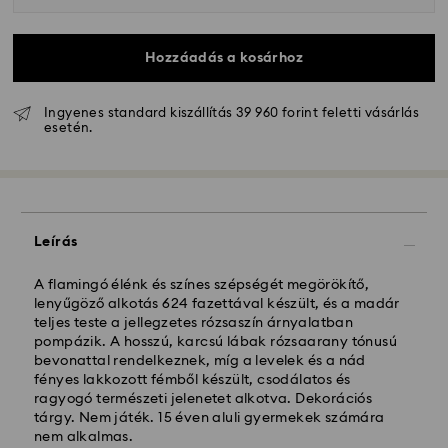
Hozzáadás a kosárhoz
Ingyenes standard kiszállítás 39 960 forint feletti vásárlás
esetén.
Hagyományos szállítás - GLS
A hétfőtől péntekig 10:00 óráig leadott
megrendeléseket még aznap dolgozzuk fel majd
Leírás
szállítjuk ki.
Hagyományos kiszállítási: 3 munkanap a feldolgozás
és a szállítás után
A flamingó élénk és színes szépségét megörökítő,
Hagyományos kiszállítási költség: HUF 2'000
lenyűgöző alkotás 624 fazettával készült, és a madár
Ingyenes kiszállítás a rendelések felett: HUF 39 960
teljes teste a jellegzetes rózsaszín árnyalatban
pompázik. A hosszú, karcsú lábak rózsaarany tónusú
bevonattal rendelkeznek, míg a levelek és a nád
Expressz kiszállítási -
FedEx
fényes lakkozott fémből készült, csodálatos és
ragyogó természeti jelenetet alkotva. Dekorációs
tárgy. Nem játék. 15 éven aluli gyermekek számára
A hétfőtől péntekig, CET 14:30 óráig leadott
nem alkalmas.
megrendeléseket még aznap feldolgozzuk és