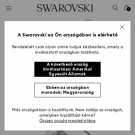
Hozzáférési-kulcs lista
0
0 - Fejléc
1 – Fő tartalom
2 - Lábléc
A Swarovski az Ön országában is elérhető
Rendelését csak olyan címre tudjuk kézbesíteni, amely a
kiválasztott országban található.
A következő ország
kiválasztása: Amerikai
Egyesült Államok
Ebben az országban
maradok: Magyarország
Más országokban is kiszállítunk. Nem találja az országot,
amelyben kiszállítást kérne?
Összes ország megtekintése