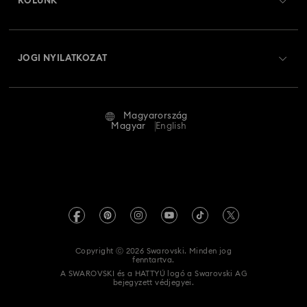
RÓLUNK
Swarovski Club
Szállítás
A Swarovski bemutatása
Swarovski Crystal Society (SCS)
Visszaküldés és csere
JOGI NYILATKOZAT
Állás és karrier
Javítás állapota
Általános feltételek
Alumni Community
Magyarország
Kapcsolat
Általános feltételek
Magyar
English
Szakembereknek
Mérettáblázat
Adatvédelmi szabályzat
Oldaltérkép
Üzletkereső
Impresszum
Swarovski Created Diamonds
REACH-tájékoztató
Kristallwelten
Copyright ⓒ 2026 Swarovski. Minden jog
Akadálymentességi nyilatkozat
fenntartva.
Code of Conduct & Policies
A SWAROVSKI és a HATTYÚ logó a Swarovski AG
bejegyzett védjegyei.
Adatvédelmi beleegyezési nyilatkozat