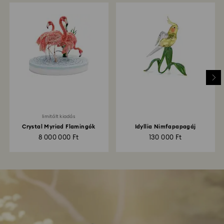
limitált kiadás
Crystal Myriad Flamingók
Idyllia Nimfapapagáj
8 000 000 Ft
130 000 Ft