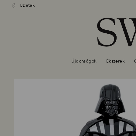
standard kiszállítás 39 960 Ft
Ingyenes standard kiszállítás 
Üzletek
Hozzáférési-kulcs lista
felett
felett
0 - Fejléc
1 – Fő tartalom
2 - Lábléc
Újdonságok
Ékszerek