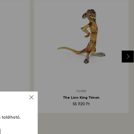
Outlet
dísz
The Lion King Timon
55 920 Ft
 található.