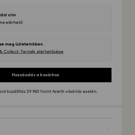
tási cím
ne elérhető
se meg üzleteinkben
 & Collect: Termék elérhetősége
Hozzáadás a kosárhoz
d kiszállítás 39 960 forint feletti vásárlás esetén.
ítás - GLS
ig 10:00 óráig leadott megrendeléseket még aznap