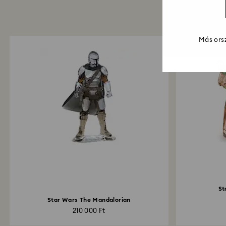
Más orsz
St
Star Wars The Mandalorian
210 000 Ft