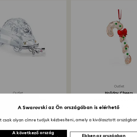
Outlet
Holiday Cheers
Outlet
Love Friss házasok autója
Mézeskalács cukorbot 
38 430 Ft
23 730 Ft
A Swarovski az Ön országában is elérhető
 csak olyan címre tudjuk kézbesíteni, amely a kiválasztott országban
A következő ország
Ebben az országban