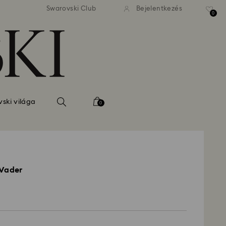
 standard kiszállítás 39 960 Ft
Ingyenes standard kiszállítás
Swarovski Club
Bejelentkezés
felett
felett
0
ski világa
0
 Vader