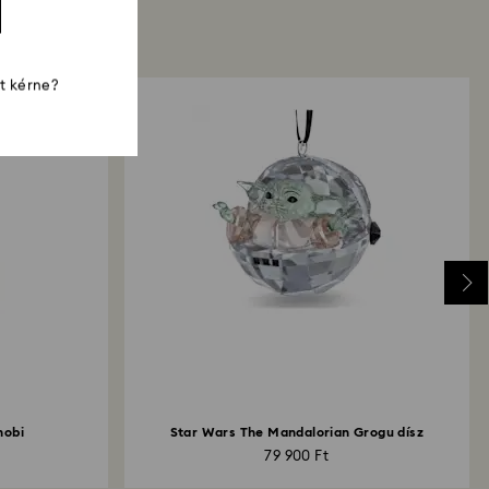
st kérne?
nobi
Star Wars The Mandalorian Grogu dísz
79 900 Ft