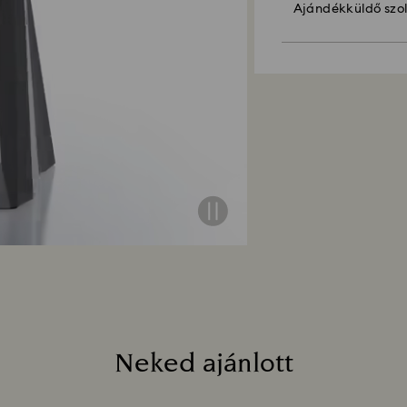
Ajándékküldő szo
Az ajándéklehetős
A Swarovski számá
ajándéktasakba c
átvételtől számíto
hozzáadni, megre
az online rendelt
ajándékokat). A v
Fenntarthatóság:
valamennyi tételr
Ajándékcsomagoló
is.
gyönyörű bolygónkr
Mennyi időt vesz 
Amint beérkezik ho
mailben értesítjük
pénzvisszatérítés
útmutatásától füg
jóváírás ugyanazz
A feladás dátumátó
4 hetet is igénybe
Neked ajánlott