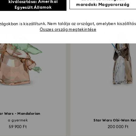
kiválasztása: Amerikai
Esetleg érdekelheti Önt
maradok: Magyarország
Egyesült Államok
ágokban is kiszállítunk. Nem találja az országot, amelyben kiszállítá
Összes ország megtekintése
ar Wars - Mandalorian
a gyermek
Star Wars Obi-Wan Ke
59 900 Ft
200 000 Ft