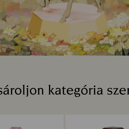
ároljon kategória sze
Title: