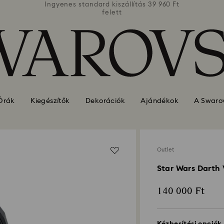
39 960 Ft
Ingyenes standard kiszállítás 39 960 Ft
Ingyenes
felett
Órák
Kiegészítők
Dekorációk
Ajándékok
A Swarov
Outlet
Star Wars Darth
140 000 Ft