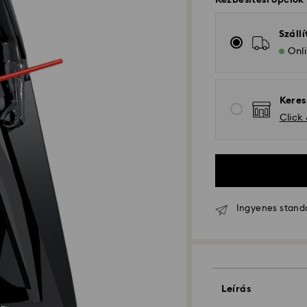
Kézbesítési opciók
Szállí
Onli
Keres
Click
Ingyenes standar
Hagyományos száll
Leírás
A hétfőtől péntek