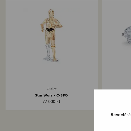
Outlet
Star Wars - C-3PO
With 
77 000 Ft
Rendelését