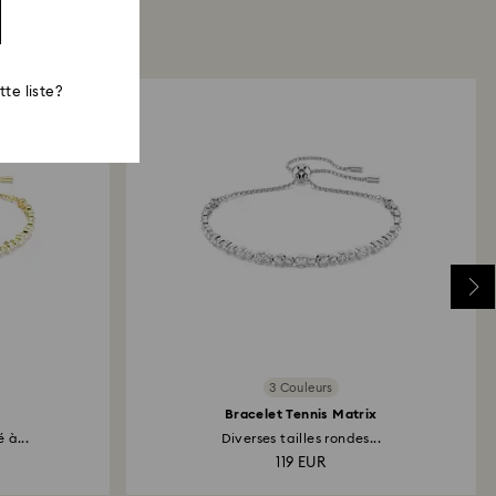
te liste?
3 Couleurs
Bracelet Tennis Matrix
 à...
Diverses tailles rondes...
119 EUR