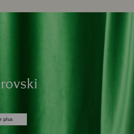
rovski
r plus