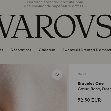
e pour
Livraison standard gratuite pour
Livra
 99 EUR
une commande supérieure à 99 EUR
une co
es
Décorations
Cadeaux
Swarovski Created Diamond
Outlet
Bracelet One
Cœur, Rose, Doré 
52,50 EUR