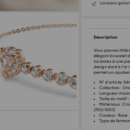
Livraison gratui
Livraison standar
Les commandes pa
seront traitées et
Description
Délai de livraison
expédition
Vous pouvez littér
Frais de livraison
élégant bracelet de
Livraison standard
incolores à une pi
design doré à l’or 
permet un ajusteme
Livraison express 
N° d'article: 5
Collection: On
Longueur maxi
Taille du motif 
Matériaux: Crist
(750/1000)
Couleur: Rose
Type de fermoir
Pour l’instant, Sw
livraisons vers le