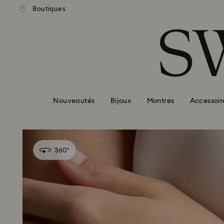
ison standard gratuite pour
Livraison standard gratuit
Boutiques
Accesskeys list
mmande supérieure à 99 EUR
une commande supérieure à
0 - Header
1 - Main content
2 - Footer
Nouveautés
Bijoux
Montres
Accessoir