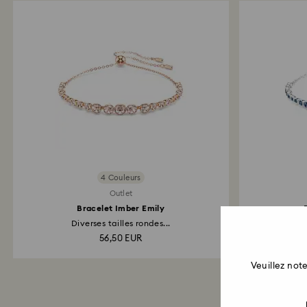
4 Couleurs
Outlet
Bracelet Imber Emily
Diverses tailles rondes...
Di
56,50 EUR
Veuillez no