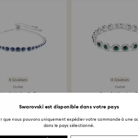
mode de paiement 
processus de reto
semaines à partir 
4 Couleurs
4 Couleurs
Outlet
Outlet
Bracelet Imber Emily
Bracelet Una Angeli
verses tailles rondes...
Taille ronde, Pavé..
Swarovski est disponible dans votre pays
56,50 EUR
86 EUR
ter que nous pouvons uniquement expédier votre commande à une ad
dans le pays sélectionné.