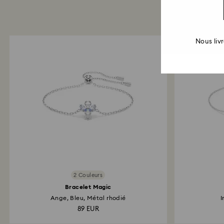
Nous liv
2 Couleurs
Bracelet Magic
Ange, Bleu, Métal rhodié
I
89 EUR