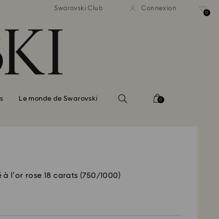
ison standard gratuite pour
Livraison standard gratuit
Swarovski Club
Connexion
mmande supérieure à 99 EUR
une commande supérieure à
0
s
Le monde de Swarovski
0
à l’or rose 18 carats (750/1000)