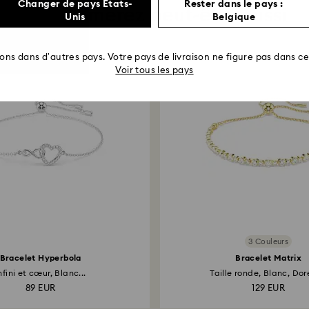
Changer de pays États-
Rester dans le pays :
Vous aimerez peut-être aussi
Unis
Belgique
rons dans d’autres pays. Votre pays de livraison ne figure pas dans cet
Voir tous les pays
3 Couleurs
Bracelet Hyperbola
Bracelet Matrix
nfini et cœur, Blanc...
Taille ronde, Blanc, Doré
89 EUR
129 EUR