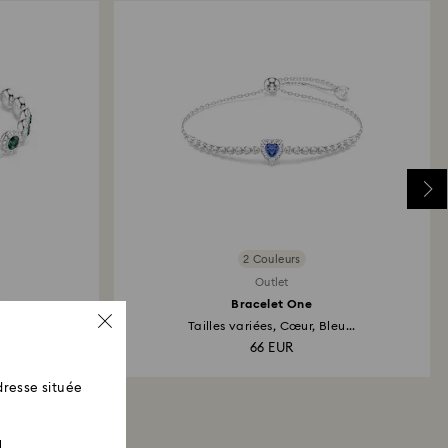
qui a servi à passer la commande. L’ensemble du
ur et de remboursement peut prendre jusqu’à 3 à 4
de la date d’envoi.
2 Couleurs
Outlet
c
Bracelet One
.
Tailles variées, Cœur, Bleu...
66 EUR
resse située