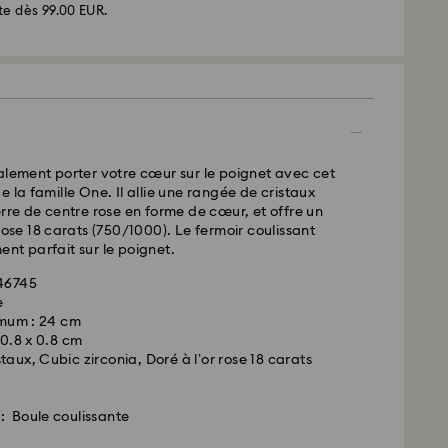
te dès 99.00 EUR.
d - GLS
ssées du lundi au vendredi avant 10:00 HEC
 expédiées le jour ouvrable même
 standard: 2 jour ouvrable après traitement et
alement porter votre cœur sur le poignet avec cet
 standard: EUR 6.95
 la famille One. Il allie une rangée de cristaux
 offerte à partir de : EUR 99
erre de centre rose en forme de cœur, et offre un
rose 18 carats (750/1000). Le fermoir coulissant
nt parfait sur le poignet.
- FedEx
646745
e
mum : 24 cm
: 0.8 x 0.8 cm
aux, Cubic zirconia, Doré à l’or rose 18 carats
: Boule coulissante
arovski n’est pas en mesure d’effectuer des
s boîtes postales ou les adresses APO/FPO. Les