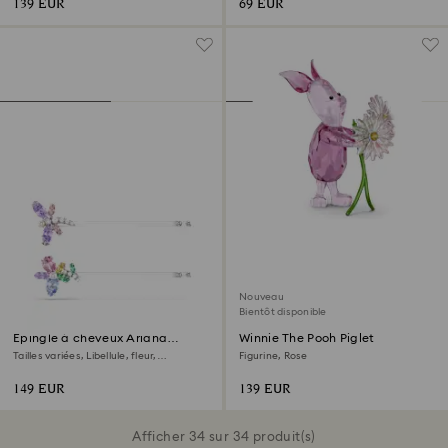
139 EUR
69 EUR
Nouveau
Bientôt disponible
Epingle à cheveux Ariana
Winnie The Pooh Piglet
Grande x Swarovski
Tailles variées, Libellule, fleur,
Figurine, Rose
Multicolore, Métal rhodié
149 EUR
139 EUR
Afficher 34 sur 34 produit(s)