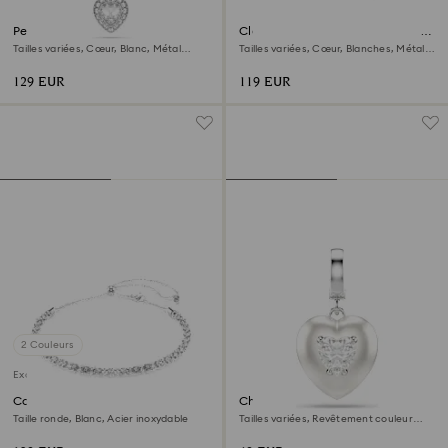
Pendentif Ariana Grande x
Clous d'oreilles Ariana Grande x
Swarovski
Swarovski
Tailles variées, Cœur, Blanc, Métal
Tailles variées, Cœur, Blanches, Métal
rhodié
rhodié
129 EUR
119 EUR
2 Couleurs
Exclusivité en ligne
Collier Dextera
Charm Idyllia
Taille ronde, Blanc, Acier inoxydable
Tailles variées, Revêtement couleur
perle, Cœur, Blanc, Métal rhodié