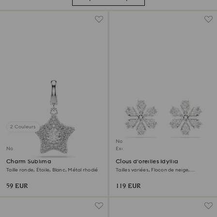
2 Couleurs
Nouveau
Nouveau
Exclusivité en ligne
Charm Sublima
Clous d'oreilles Idyllia
Taille ronde, Étoile, Blanc, Métal rhodié
Tailles variées, Flocon de neige,
Blanches, Métal rhodié
59 EUR
119 EUR