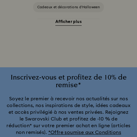
Cadeaux et décorations d’Halloween
Afficher plus
Accessoires et figurines Cheshire Cat
Cadeaux pour les 20 ans de mariage
Collection Alice in Wonderland
Collection Chroma
Collection Constella
Collection Curiosa
Inscrivez-vous et profitez de 10% de
remise*
Collection Dextera
Collection Dulcis
Soyez le premier à recevoir nos actualités sur nos
collections, nos inspirations de style, idées cadeaux
Collection Florere
Collection Gema
et accès privilégié à nos ventes privées. Rejoignez
le Swarovski Club et profitez de -10 % de
Collection Harmonia
Collection Holiday Cheers
réduction* sur votre premier achat en ligne (articles
non remisés).
*Offre soumise aux Conditions