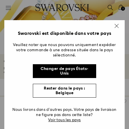
Accesskeys list
0
0 - Header
1 - Main content
2 - Footer
Swarovski est disponible dans votre pays
3 - Filter
Veuillez noter que nous pouvons uniquement expédier
votre commande à une adresse située dans le pays
4 - Search results
sélectionné.
Cadeaux de luxe pour bas de Noël
Rendez les fêtes encore plus mémorables avec nos cadeaux de luxe pour bas
Changer de pays États-
de...
Lire plus
Unis
34 Résultats
Filtres
Trier selon
Rester dans le pays :
Filtres
Trier
Belgique
selon
Nous livrons dans d’autres pays. Votre pays de livraison
ne figure pas dans cette liste?
Voir tous les pays