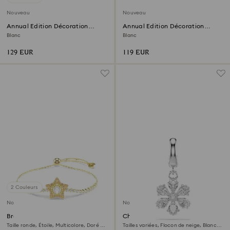
Nouveau
Nouveau
Annual Edition Décoration
Annual Edition Décoration
3D 2026
Boule 2026
Blanc
Blanc
129 EUR
119 EUR
2 Couleurs
Nouveau
Nouveau
Bracelet Sublima
Charm Idyllia
Taille ronde, Étoile, Multicolore, Doré à
Tailles variées, Flocon de neige, Blanc,