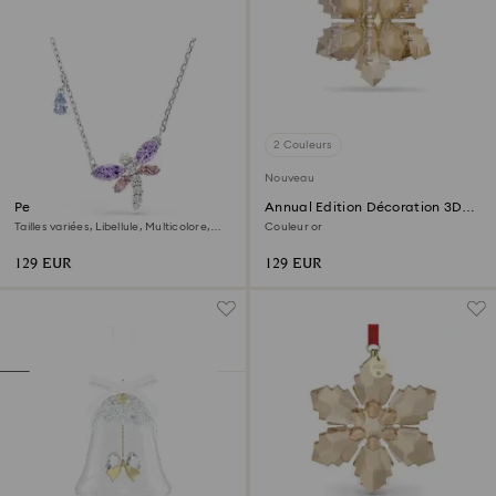
2 Couleurs
Nouveau
Pendentif Ariana Grande x
Annual Edition Décoration 3D
Swarovski
Festive 2026
Tailles variées, Libellule, Multicolore,
Couleur or
Métal rhodié
129 EUR
129 EUR