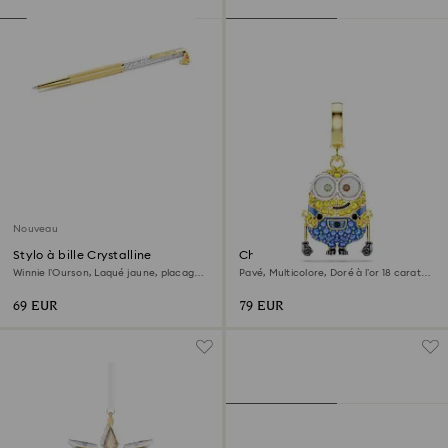
Nouveau
Stylo à bille Crystalline
Charm Minions Bob
Winnie l’Ourson, Laqué jaune, placage
Pavé, Multicolore, Doré à l’or 18 carats
de ton or
(750/1000)
69 EUR
79 EUR