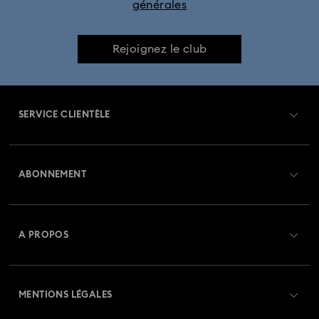
générales
Collection Holiday Magic
Collection Hyperbola
Collection Idyllia
Collection Idyllia Lilia
Rejoignez le club
Collection Imber
Collection Lucent
Collection Luna
SERVICE CLIENTÈLE
Collection Matrix
Collection Matrix Tennis
Aperçu du service clientèle
Collection Matrix Vittore
Collection Mesmera
ABONNEMENT
État de la commande
Collection Millenia
Collection Numina
Créer un compte
Solde de la carte cadeau
A PROPOS
Collection Orbita
Collection Signum
Swarovski Club
Livraisons
À propos de Swarovski
Collection Stilla
Collection Swan
Collection Una
Swarovski Crystal Society (SCS)
Retours et échanges
MENTIONS LÉGALES
Emploi & Carrières
Collection Una Angelic
Collection Vienna