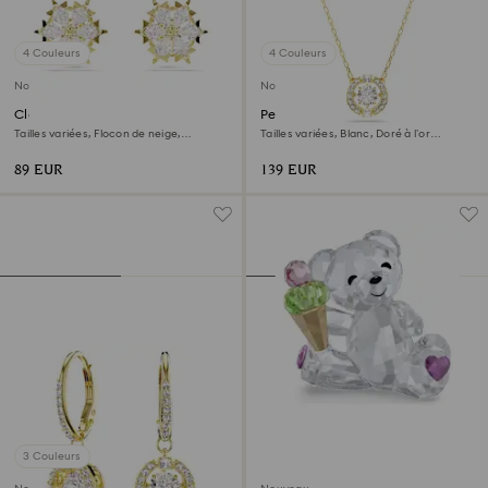
4 Couleurs
4 Couleurs
Nouveau
Nouveau
Clous d'oreilles Magic
Pendentif Una Angelic
Tailles variées, Flocon de neige,
Tailles variées, Blanc, Doré à l’or
Blanches, Doré à l’or 18 carats
18 carats (750/1000)
(750/1000)
89 EUR
139 EUR
3 Couleurs