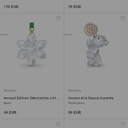
l’or 18 carats (750/1000)
Métal rhodié
139 EUR
59 EUR
Nouveau
Nouveau
Annual Edition Décoration Little
Ourson Kris Douce Sucette
Snowflake 2026
Blanc
Multicolore
49 EUR
99 EUR