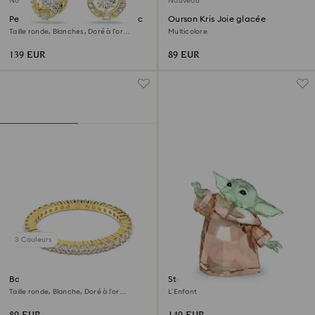
Nouveau
Nouveau
Pendants d'oreilles Una Angelic
Ourson Kris Joie glacée
Taille ronde, Blanches, Doré à l’or
Multicolore
18 carats (750/1000)
139 EUR
89 EUR
3 Couleurs
Bague Matrix Vittore
Star Wars – Mandalorian
Taille ronde, Blanche, Doré à l’or
L’Enfant
18 carats (750/1000)