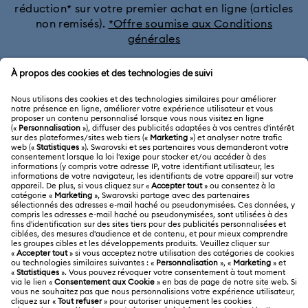
réduction* sur votre premier achat en ligne (articles
non remisés).
*Offre soumise aux Conditions
générales
Rejoignez le club
SERVICE CLIENTÈLE
Aperçu du service clientèle
A PROPOS
Solde de la carte cadeau
À propos de Swarovski
Statut de réparation
MENTIONS LÉGALES
Emploi & Carrières
Contactez-Nous
Conditions D’Utilisation
Alumni Community