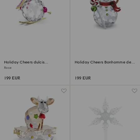
Holiday Cheers dulcis
Holiday Cheers Bonhomme de
Bonhomme de Neige
Neige Dulcis
Rose
199 EUR
199 EUR