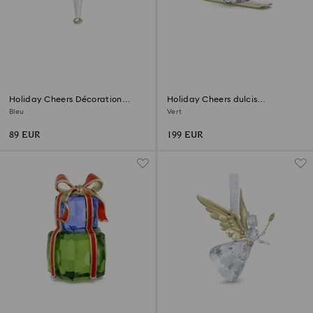
Holiday Cheers Décoration
Holiday Cheers dulcis
Casse-noisettes
Bonhomme de Neige
Bleu
Vert
89 EUR
199 EUR