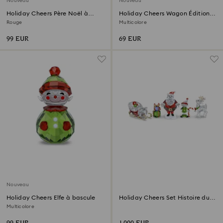
Nouveau
Nouveau
Holiday Cheers Père Noël à
Holiday Cheers Wagon Édition
bascule
Annuelle 2026
Rouge
Multicolore
99 EUR
69 EUR
Nouveau
Holiday Cheers Elfe à bascule
Holiday Cheers Set Histoire du
Père Noël
Multicolore