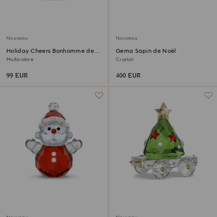
Nouveau
Nouveau
Holiday Cheers Bonhomme de
Gema Sapin de Noël
Neige à bascule
Multicolore
Crystal
99 EUR
400 EUR