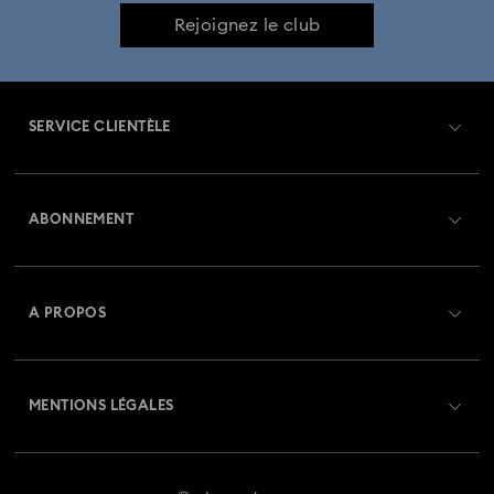
Rejoignez le club
SERVICE CLIENTÈLE
Aperçu du service clientèle
ABONNEMENT
État de la commande
Créer un compte
Solde de la carte cadeau
A PROPOS
Swarovski Club
Livraisons
À propos de Swarovski
Swarovski Crystal Society (SCS)
Retours et échanges
MENTIONS LÉGALES
Emploi & Carrières
Statut de réparation
Conditions D’Utilisation
Alumni Community