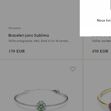
2 Couleurs
Nous liv
Nouveau
Nouveau
Bracelet-jonc Sublima
Bracelet-
Taille octogonale, Vert, Doré à l’or 18 carats
Tailles variée
(750/1000)
159 EUR
450 EUR