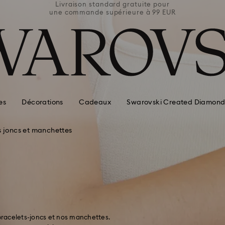
e pour
Livraison standard gratuite pour
Livra
 99 EUR
une commande supérieure à 99 EUR
une co
es
Décorations
Cadeaux
Swarovski Created Diamond
s joncs et manchettes
 bracelets-joncs et nos manchettes.