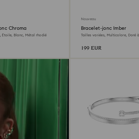
Nouveau
jonc Chroma
Bracelet-jonc Imber
s, Étoile, Blanc, Métal rhodié
Tailles variées, Multicolore, Doré à
(750/1000)
199 EUR