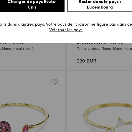
Changer de pays États-
Rester dans le pays :
Unis
Luxembourg
rons dans d’autres pays. Votre pays de livraison ne figure pas dans cet
Voir tous les pays
Nouveau
jonc Vienna
Bracelet-jonc Vienna
s, Blanc, Métal rhodié
Tailles variées, Plume, Blanc, Méta
220 EUR