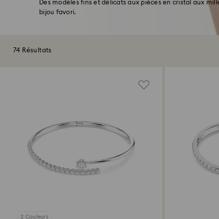
Des modèles fins et délicats aux pièces en cristal aux mill
bijou favori.
74 Résultats
2 Couleurs