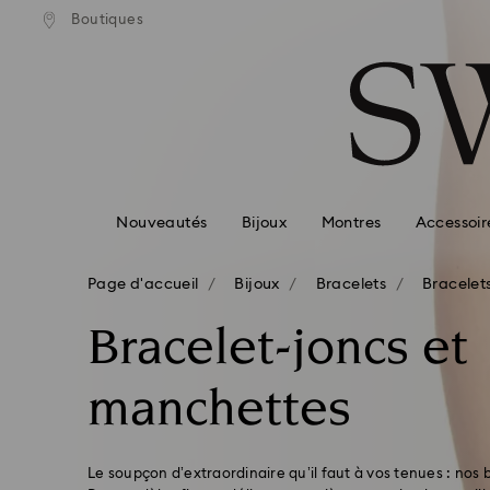
ison standard gratuite pour
Livraison standard gratuit
Boutiques
Accesskeys list
mmande supérieure à 99 EUR
une commande supérieure à
0 - Header
1 - Main content
2 - Footer
3 - Filter
4 - Search results
Nouveautés
Bijoux
Montres
Accessoir
Page d'accueil
Bijoux
Bracelets
Bracelet
Bracelet-joncs et
manchettes
Le soupçon d’extraordinaire qu’il faut à vos tenues : nos