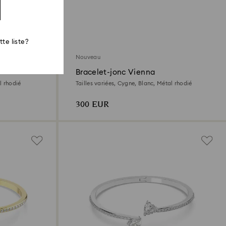
te liste?
Nouveau
Bracelet-jonc Vienna
l rhodié
Tailles variées, Cygne, Blanc, Métal rhodié
300 EUR