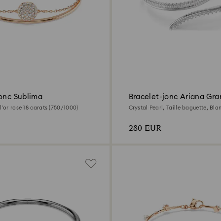
jonc Sublima
Bracelet-jonc Ariana Gra
Swarovski
l’or rose 18 carats (750/1000)
Crystal Pearl, Taille baguette, Bla
rhodié
280 EUR