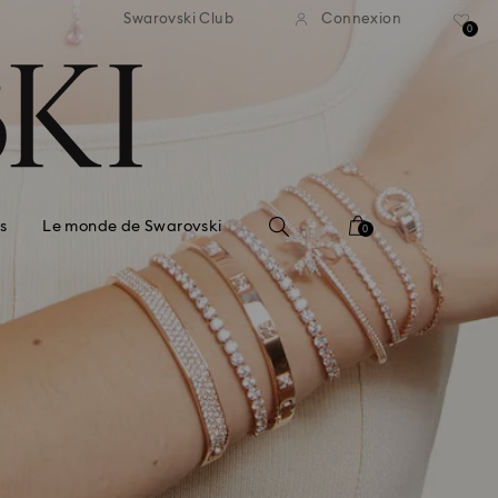
ison standard gratuite pour
Livraison standard gratuit
Swarovski Club
Connexion
mmande supérieure à 99 EUR
une commande supérieure à
0
s
Le monde de Swarovski
0