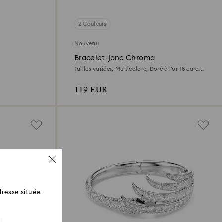
2 Couleurs
Nouveau
Bracelet-jonc Chroma
Tailles variées, Multicolore, Doré à l’or 18 carats
(750/1000)
119 EUR
resse située