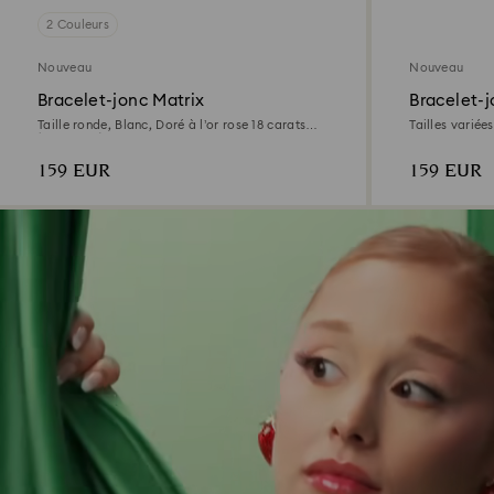
2 Couleurs
Nouveau
Nouveau
Bracelet-jonc Matrix
Bracelet-
Taille ronde, Blanc, Doré à l’or rose 18 carats
Tailles variée
(750/1000)
159 EUR
159 EUR