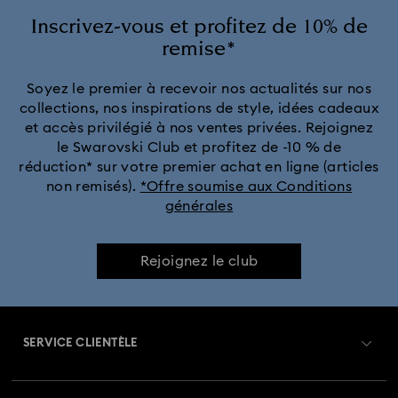
Collection Cosmopolitan
Collection Crystal Rock Oval
Inscrivez-vous et profitez de 10% de
remise*
Collection Dextera Bangle
Collection Illumina
Soyez le premier à recevoir nos actualités sur nos
collections, nos inspirations de style, idées cadeaux
Collection Matrix Bangle
Collection Octea Chrono
et accès privilégié à nos ventes privées. Rejoignez
le Swarovski Club et profitez de -10 % de
Collection de montres Attract
réduction* sur votre premier achat en ligne (articles
non remisés).
*Offre soumise aux Conditions
générales
Collection de montres Crystalline Aura
Collection de montres Dextera Octagon
Rejoignez le club
Collection de montres Imber Bangle
SERVICE CLIENTÈLE
Collection de montres Imber Oval
Aperçu du service clientèle