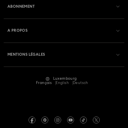
Collection de montres Matrix
ABONNEMENT
État de la commande
Collection de montres Matrix Octagon
Créer un compte
Solde de la carte cadeau
A PROPOS
Collection de montres Matrix Pearl Bangle
Swarovski Club
Livraisons
À propos de Swarovski
Collection de montres Matrix Tennis
Swarovski Crystal Society (SCS)
Retours et échanges
MENTIONS LÉGALES
Emploi & Carrières
Collection de montres Sublima
Statut de réparation
Conditions D’Utilisation
Alumni Community
Collection de montres en cristal Imber
Luxembourg
Contactez-Nous
Conditions Générales
Français
English
Deutsch
Pour les professionnels
Collection de montres inspirée de Millenia
Calculer votre taille
Politique De Confidentialité
Sitemap
Collection de montres-bracelets Sublima
Rechercher une boutique
Mention Légale
Swarovski Created Diamonds
Réservez un rendez-vous
Crystalline bangle collection de montres
Informations sur REACH