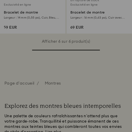
En rupture de stock
Exclusivité en ligne
Exclusivité en ligne
Bracelet de montre
Bracelet de montre
Largeur : 14 mm (0,55 po), Cuir, Bleu,
Largeur : 16 mm (0,63 po), Cuir avec
Finition or rose
coutures, Bleu, Acier inoxydable
59 EUR
69 EUR
Afficher 6 sur 6 produit(s)
Page d'accueil
Montres
Explorez des montres bleues intemporelles
Une palette de couleurs rafraîchissantes n’attend plus que
votre garde-robe. Tranquillité et puissance émanent de ces
montres aux teintes bleues qui combleront toutes vos envies