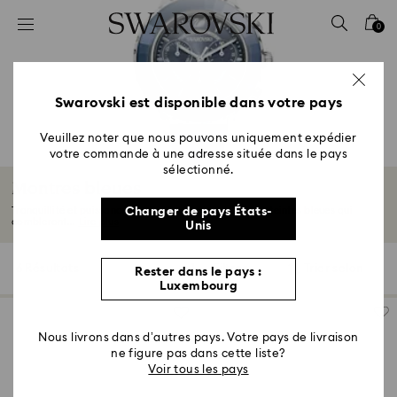
Accesskeys list
0
0 - Header
1 - Main content
2 - Footer
Swarovski est disponible dans votre pays
3 - Filter
Veuillez noter que nous pouvons uniquement expédier
votre commande à une adresse située dans le pays
4 - Search results
sélectionné.
Montres bleues
Tranquillité et puissance émanent de ces montres aux teintes bleues qui
Changer de pays États-
combleront...
Lire plus
Unis
6 Résultats
Filtres
Trier selon
Rester dans le pays :
Filtres
Trier
Luxembourg
selon
Nous livrons dans d’autres pays. Votre pays de livraison
ne figure pas dans cette liste?
Voir tous les pays