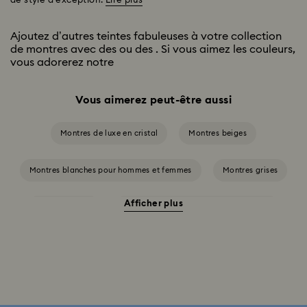
de style d’exception.
Lire plus
Ajoutez d’autres teintes fabuleuses à votre collection
de montres avec des
ou des
. Si vous aimez les couleurs,
vous adorerez notre
Vous aimerez peut-être aussi
Montres de luxe en cristal
Montres beiges
Montres blanches pour hommes et femmes
Montres grises
Afficher plus
Montres noires
Montres roses pour hommes et femmes
Montres rouges
Montres ton argenté
Montres vertes pour hommes et femmes