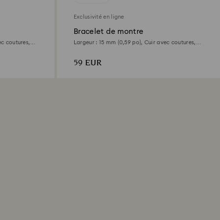
Exclusivité en ligne
Bracelet de montre
ec coutures,
Largeur : 15 mm (0,59 po), Cuir avec coutures,
Gris, Finition or rose
59 EUR