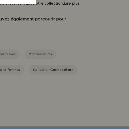
se préférée dans notre collection.
Lire plus
uvez également parcourir
pour
res bleues
Montres noires
es et femmes
Collection Cosmopolitan
angle
Collection Octea Chrono
Collection de montres Imber Bangle
Collection de montres Matrix Pearl Bangle