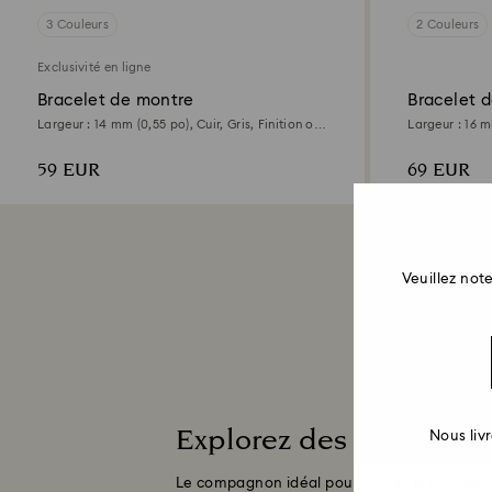
3 Couleurs
2 Couleurs
Exclusivité en ligne
Bracelet de montre
Bracelet 
Largeur : 14 mm (0,55 po), Cuir, Gris, Finition or
Largeur : 16 m
rose
Gris, Finition 
59 EUR
69 EUR
Veuillez no
Explorez des montres gr
Nous liv
Le compagnon idéal pour toutes les occasions