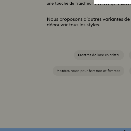
une touche de fraîcheur discrète qui s’acco
Nous proposons d’autres variantes de
découvrir tous les styles.
Montres de luxe en cristal
Montres roses pour hommes et femmes
Collection Crystal Rock Oval
Collection de montres Attract
Collec
Collection de montres Imber Oval
C