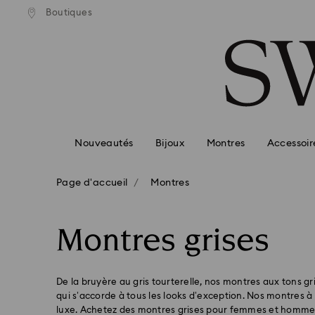
ison standard gratuite pour
Livraison standard gratuit
Boutiques
Accesskeys list
mmande supérieure à 99 EUR
une commande supérieure à
0 - Header
1 - Main content
2 - Footer
3 - Filter
4 - Search results
Nouveautés
Bijoux
Montres
Accessoir
Page d'accueil
Montres
Montres grises
De la bruyère au gris tourterelle, nos montres aux tons gr
qui s’accorde à tous les looks d’exception. Nos montres 
luxe. Achetez des montres grises pour femmes et homme