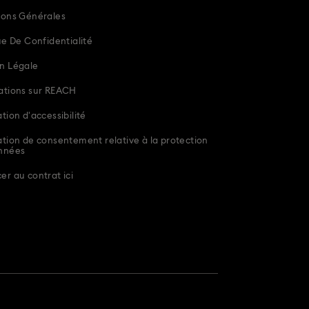
ions Générales
ue De Confidentialité
n Légale
ations sur REACH
tion d'accessibilité
tion de consentement relative à la protection
nnées
r au contrat ici