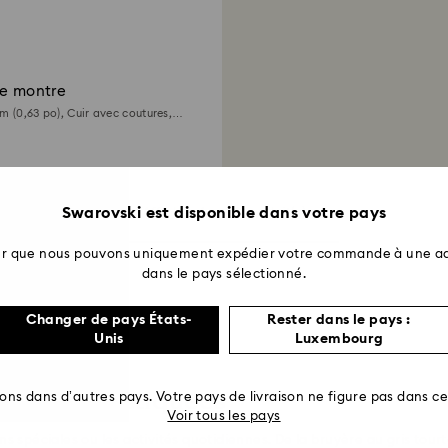
de montre
m (0,63 po), Cuir avec coutures,
or rose
Swarovski est disponible dans votre pays
Afficher 6 sur 6 produit(s)
ter que nous pouvons uniquement expédier votre commande à une ad
dans le pays sélectionné.
Changer de pays États-
Rester dans le pays :
Unis
Luxembourg
ises sophistiquées
rons dans d’autres pays. Votre pays de livraison ne figure pas dans cet
Voir tous les pays
 spéciales ou les activités quotidiennes. De la bruyère au gris tourt