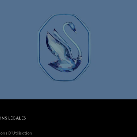
Collection de montres inspirée de Millenia
s Chrono collection de montres
agne
Montres de ton or rose
ristaux
Montres avec bracelet en métal
Montres suisses pour hommes et femmes
ONS LÉGALES
ons D’Utilisation