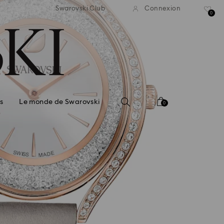
ison standard gratuite pour
Livraison standard gratuit
Swarovski Club
Connexion
mmande supérieure à 99 EUR
une commande supérieure à
0
s
Le monde de Swarovski
0