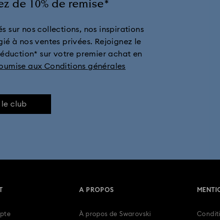
tez de 10% de remise*
ollection de montres Sublima
Collection de montres en cristal Imber
s sur nos collections, nos inspirations
ets Sublima
Crystalline bangle collection de montres
Matrix Tenni
gié à nos ventes privées. Rejoignez le
réduction* sur votre premier achat en
ge
Cadeaux pour un premier anniversaire
Montres couleur champ
soumise aux Conditions générales
plaquées ton or
Montres à bracelet en cuir
Bracelet de montre à c
 le club
homme
Montres intemporelles
Montres joaillères et à bracelet
T
A PROPOS
MENTI
pte
À propos de Swarovski
Conditi