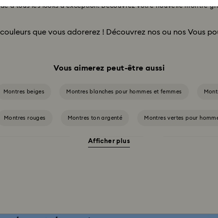
rde à tous les looks d’exception. Découvrez votre nouvelle montre gri
 couleurs que vous adorerez ! Découvrez nos
ou nos
Vous po
Vous aimerez peut-être aussi
Montres beiges
Montres blanches pour hommes et femmes
Mont
Montres rouges
Montres ton argenté
Montres vertes pour homm
Afficher plus
Collection Dextera Bangle
Collection Illumina
Collection Matrix B
tion de montres Crystalline Aura
Collection de montres Dextera Octagon
ollection de montres Matrix
Collection de montres Matrix Octagon