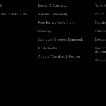
ub
Emploi & Carrières
Condit
stal Society (SCS)
Alumni Community
Politiq
Pour les professionnels
Mentio
Sitemap
Inform
Swarovski Created Diamonds
Déclara
Kristallwelten
Déclara
des do
Code of Conduct & Policies
Renonce