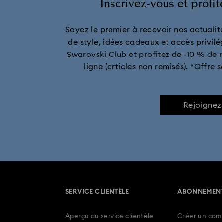
Inscrivez-vous et profi
Collection de montres Matrix Tennis
C
Soyez le premier à recevoir nos actualité
Collection de montres-bracel
de style, idées cadeaux et accès privilé
Swarovski Club et profitez de -10 % de 
Cadeaux pour les 11 ans de maria
ligne (articles non remisés).
*Offre 
Montres en acier inoxydable
Montres 
Rejoignez
Montres chronographes
Montres 
SERVICE CLIENTÈLE
ABONNEMEN
Aperçu du service clientèle
Créer un com