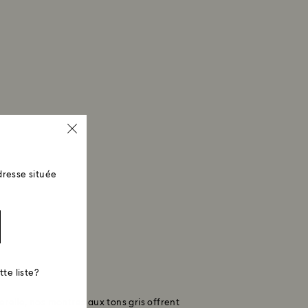
resse située
te liste?
erelle, nos montres aux tons gris offrent