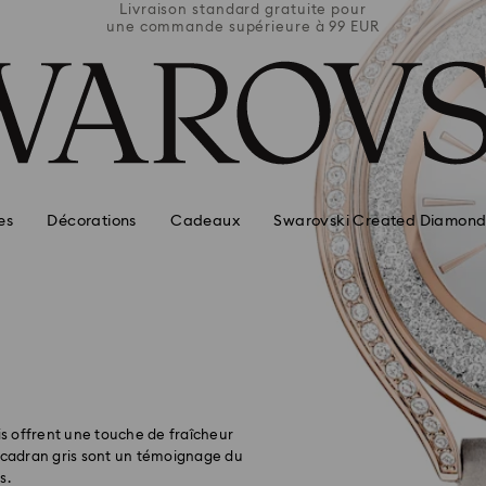
e pour
Livraison standard gratuite pour
Livra
 99 EUR
une commande supérieure à 99 EUR
une co
es
Décorations
Cadeaux
Swarovski Created Diamond
is offrent une touche de fraîcheur
à cadran gris sont un témoignage du
s.