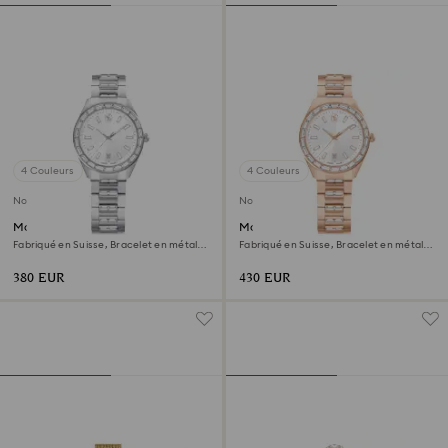
4 Couleurs
4 Couleurs
Nouveau
Nouveau
Montre Matrix date
Montre Matrix date
Fabriqué en Suisse, Bracelet en métal,
Fabriqué en Suisse, Bracelet en métal,
Ton argenté, Acier inoxydable
Ton or rose, Finition or rose
380 EUR
430 EUR