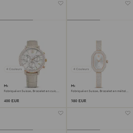
4 Couleurs
4 Couleurs
Montre Matrix tennis chrono
Montre Dextera bangle
Fabriqué en Suisse, Bracelet en cuir,
Fabriqué en Suisse, Bracelet en métal,
Beige, Finition or rose
Ton doré, Finition champagne doré
400 EUR
380 EUR