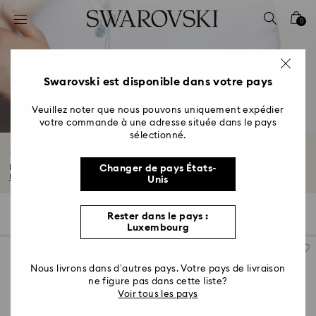
Accesskeys list
0
0 - Header
1 - Main content
2 - Footer
Swarovski est disponible dans votre pays
3 - Filter
Veuillez noter que nous pouvons uniquement expédier
votre commande à une adresse située dans le pays
4 - Search results
sélectionné.
Montres Femme
Nos montres femme allient ornements impressionnants et finitions luxueuses...
Changer de pays États-
Lire plus
Unis
92 Résultats
Filtres
Trier selon
Rester dans le pays :
Filtres
Trier
Luxembourg
selon
Nous livrons dans d’autres pays. Votre pays de livraison
ne figure pas dans cette liste?
Voir tous les pays