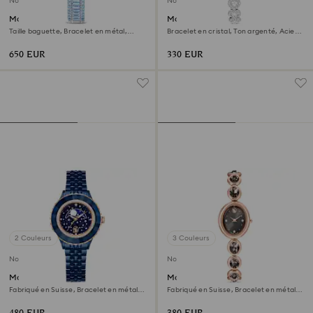
Nouveau
Nouveau
Montre Matrix octagon
Montre Una Angelic
Taille baguette, Bracelet en métal,
Bracelet en cristal, Ton argenté, Acier
Bleues, Acier inoxydable
inoxydable
650 EUR
330 EUR
2 Couleurs
3 Couleurs
Nouveau
Nouveau
Montre Octea moon
Montre Imber oval
Fabriqué en Suisse, Bracelet en métal,
Fabriqué en Suisse, Bracelet en métal,
Bleues, Finition bleue
Noir, Finition or rose