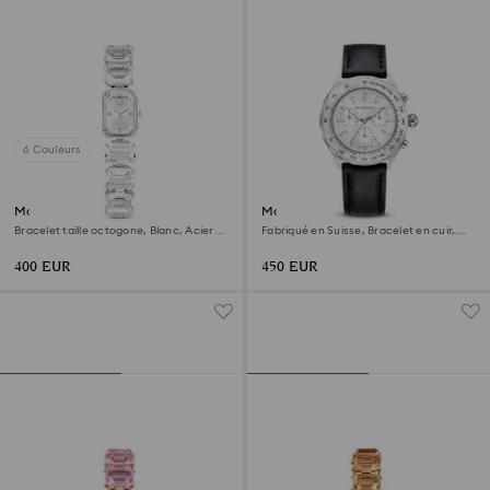
6 Couleurs
Montre
Montre Dextera tachymetre
Bracelet taille octogone, Blanc, Acier
Fabriqué en Suisse, Bracelet en cuir,
inoxydable
Ton argenté, Acier inoxydable
400 EUR
450 EUR