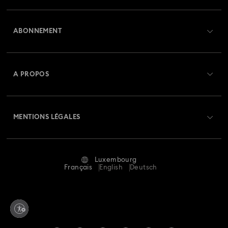
Aperçu du service clientèle
ABONNEMENT
État de la commande
Créer un compte
Solde de la carte cadeau
A PROPOS
Swarovski Club
Livraisons
À propos de Swarovski
Swarovski Crystal Society (SCS)
Retours et échanges
MENTIONS LÉGALES
Emploi & Carrières
Statut de réparation
Conditions D’Utilisation
Alumni Community
Luxembourg
Contactez-Nous
Conditions Générales
Français
English
Deutsch
Pour les professionnels
Calculer votre taille
Politique De Confidentialité
Sitemap
Rechercher une boutique
Mention Légale
Swarovski Created Diamonds