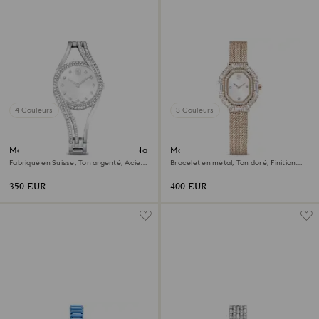
4 Couleurs
3 Couleurs
Montre bracelet-jonc Hyperbola
Montre Matrix octagon
Fabriqué en Suisse, Ton argenté, Acier
Bracelet en métal, Ton doré, Finition
inoxydable
champagne doré
350 EUR
400 EUR