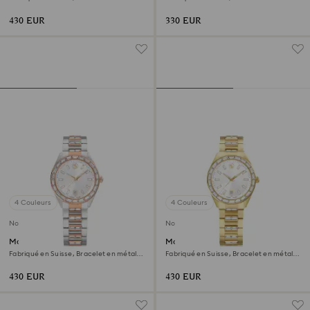
Ton or rose, Finition or rose
Ton argenté, Acier inoxydable
430 EUR
330 EUR
4 Couleurs
4 Couleurs
Nouveau
Nouveau
Montre Matrix date
Montre Matrix date
Fabriqué en Suisse, Bracelet en métal,
Fabriqué en Suisse, Bracelet en métal,
Ton or rose, Finition mix de métal
Ton doré, Finition ton doré
430 EUR
430 EUR