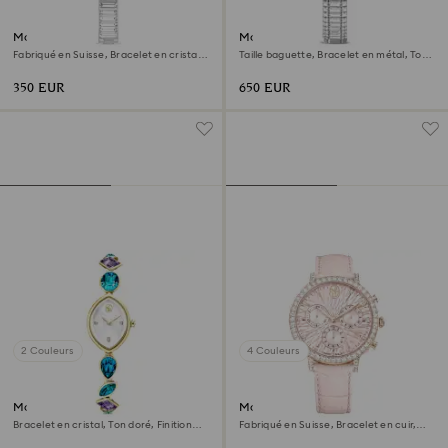
Montre Matrix bangle
Montre Matrix octagon
Fabriqué en Suisse, Bracelet en cristal,
Taille baguette, Bracelet en métal, Ton
Blanc, Acier inoxydable
argenté, Acier inoxydable
350 EUR
650 EUR
2 Couleurs
4 Couleurs
Montre Gema
Montre Matrix tennis chrono
Bracelet en cristal, Ton doré, Finition
Fabriqué en Suisse, Bracelet en cuir,
ton doré
Roses, Finition or rose