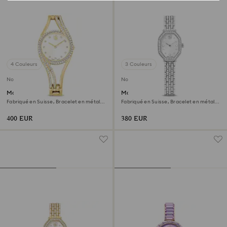
4 Couleurs
3 Couleurs
Nouveau
Nouveau
Montre Hyperbola bangle
Montre Dextera octagon
Fabriqué en Suisse, Bracelet en métal,
Fabriqué en Suisse, Bracelet en métal,
Ton doré, Finition ton doré
Ton argenté, Acier inoxydable
400 EUR
380 EUR