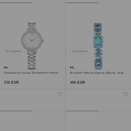
3 Couleurs
6 Couleurs
Montre Matrix 3-link
Montre
Fabriqué en Suisse, Bracelet en métal,
Bracelet taille octogone, Bleues, Acier
Ton argenté, Acier inoxydable
inoxydable
230 EUR
400 EUR