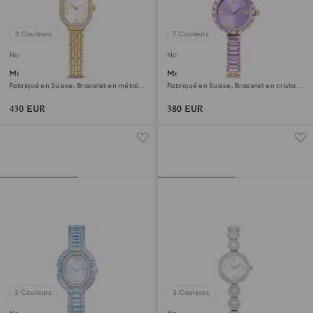
3 Couleurs
7 Couleurs
Nouveau
Nouveau
Montre Dextera octagon
Montre Matrix bangle
Fabriqué en Suisse, Bracelet en métal,
Fabriqué en Suisse, Bracelet en cristal,
Ton doré, Finition ton doré
Violette, Finition champagne doré
430 EUR
380 EUR
2 Couleurs
3 Couleurs