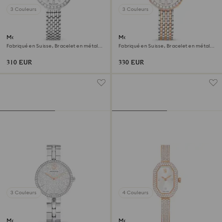
3 Couleurs
3 Couleurs
Montre Matrix tennis 7-link
Montre Matrix tennis 7-link
Fabriqué en Suisse, Bracelet en métal,
Fabriqué en Suisse, Bracelet en métal,
Ton argenté, Acier inoxydable
Ton or rose, Finition mix de métal
310 EUR
330 EUR
3 Couleurs
4 Couleurs
Montre Cosmopolitan
Montre Dextera bangle