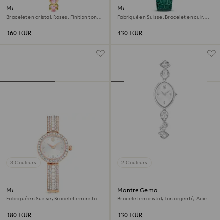
Montre Idyllia Heart
Montre Octea chrono
Bracelet en cristal, Roses, Finition ton
Fabriqué en Suisse, Bracelet en cuir,
doré
Verte, Finition or rose
360 EUR
430 EUR
3 Couleurs
2 Couleurs
Montre bracelet-jonc Matrix
Montre Gema
pearl
Fabriqué en Suisse, Bracelet en cristal,
Bracelet en cristal, Ton argenté, Acier
Finition or rose
inoxydable
380 EUR
330 EUR