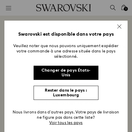
Accesskeys list
0
0 - Header
1 - Main content
Ma Wishlist
2 - Footer
Swarovski est disponible dans votre pays
Veuillez noter que nous pouvons uniquement expédier
Envie d’avoir tous vos produits préférés à portée de
votre commande à une adresse située dans le pays
main ?
sélectionné.
Changer de pays États-
Inscription
Unis
Déjà membre ?
Connexion
Rester dans le pays :
Luxembourg
Votre liste cadeaux est vide.
Nous livrons dans d’autres pays. Votre pays de livraison
ne figure pas dans cette liste?
Voir tous les pays