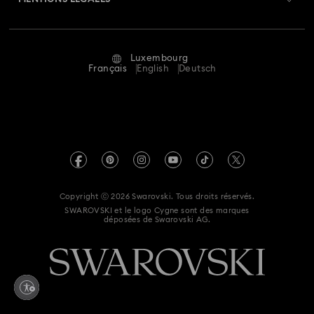
Emploi & Carrières
Statut de réparation
Conditions D’Utilisation
Alumni Community
Luxembourg
Contactez-Nous
Conditions Générales
Français
English
Deutsch
Pour les professionnels
Calculer votre taille
Politique De Confidentialité
Sitemap
Rechercher une boutique
Mention Légale
Swarovski Created Diamonds
Réservez un rendez-vous
Informations sur REACH
Kristallwelten
Copyright ⓒ 2026 Swarovski. Tous droits réservés.
Déclaration d'accessibilité
SWAROVSKI et le logo Cygne sont des marques
Code of Conduct & Policies
déposées de Swarovski AG.
Déclaration de consentement relative à la protection des
données
Renoncer au contrat ici