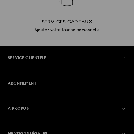
SERVICES CADEAUX
Ajoutez votre touche personnelle
SERVICE CLIENTÈLE
Aperçu du service clientèle
ABONNEMENT
État de la commande
Créer un compte
Solde de la carte cadeau
A PROPOS
Swarovski Club
Livraisons
À propos de Swarovski
Swarovski Crystal Society (SCS)
Retours et échanges
MENTIONS LÉGALES