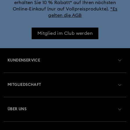
erhalten Sie 10 % Rabatt* auf Ihren nächsten
Online-Einkauf (nur auf Vollpreisprodukte).
*Es
gelten die AGB
Mitglied im Club werden
KUNDENSERVICE
Übersicht zum Kundenservice
MITGLIEDSCHAFT
Auftragsstatus
Registrieren
Geschenkkarten-Guthaben
ÜBER UNS
Swarovski Club
Versand
Über Swarovski
Swarovski Crystal Society (SCS)