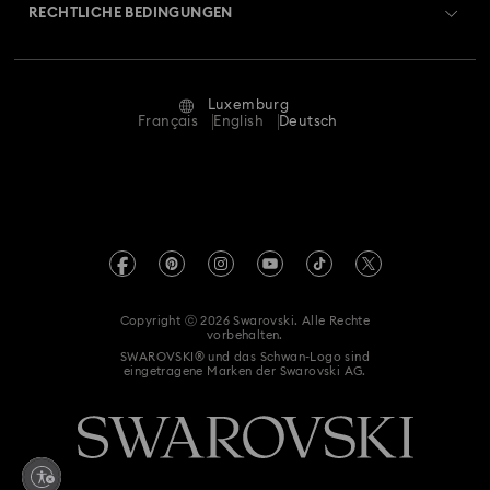
Retouren und Umtausch
RECHTLICHE BEDINGUNGEN
Stellen & Karriere
Reparaturstatus
Nutzungsbedingungen
Alumni Community
Luxemburg
Kontakt
AGB
Français
English
Deutsch
Für Geschäftskunden
Größe berechnen
Datenschutz
Sitemap
Store-Finder
Impressum
Swarovski Created Diamonds
Termin buchen
REACH-Informationen
Kristallwelten
Copyright ⓒ 2026 Swarovski. Alle Rechte
Erklärung zur Barrierefreiheit
vorbehalten.
Code of Conduct & Policies
SWAROVSKI® und das Schwan-Logo sind
eingetragene Marken der Swarovski AG.
Einwilligungserklärung zum Datenschutz
Vertrag widerrufen