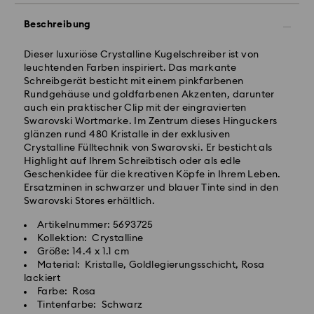
Beschreibung
Bestellungen, die montags bis freitags bis spätestens
10:00 Uhr MEZ eingehen, werden am gleichen
Dieser luxuriöse Crystalline Kugelschreiber ist von
Werktag bearbeitet und versendet.
leuchtenden Farben inspiriert. Das markante
Lieferzeit bei Standardversand: 2 Werktag nach
Schreibgerät besticht mit einem pinkfarbenen
Bearbeitung und Versand
Rundgehäuse und goldfarbenen Akzenten, darunter
Standard Versandkosten: EUR 6.95
auch ein praktischer Clip mit der eingravierten
Kostenloser Standardversand bei einem Einkauf über:
Swarovski Wortmarke. Im Zentrum dieses Hinguckers
EUR 99
glänzen rund 480 Kristalle in der exklusiven
Crystalline Fülltechnik von Swarovski. Er besticht als
Highlight auf Ihrem Schreibtisch oder als edle
Expressversand - FedEx
Geschenkidee für die kreativen Köpfe in Ihrem Leben.
Swarovski Kristall ist ein empfindliches Material, das
Bestellungen, die montags bis freitags bis spätestens
Ersatzminen in schwarzer und blauer Tinte sind in den
besondere Achtsamkeit erfordert und gemäß den
14:30 Uhr MEZ eingehen, werden am gleichen
Swarovski Stores erhältlich.
folgenden Pflegehinweisen zu behandeln ist. Um Ihr
Werktag bearbeitet und versendet.
Swarovski Produkt lange schön zu halten, beachten
Artikelnummer: 5693725
Lieferzeit bei Expressversand: 1 Werktag nach
Sie bitte Folgendes:
Kollektion: Crystalline
Bearbeitung und Versand
Größe: 14.4 x 1.1 cm
Express Versandkosten: EUR 17.50
Schmuck & Uhren:
Material: Kristalle, Goldlegierungsschicht, Rosa
Bewahren Sie Ihren Schmuck in der
lackiert
Originalverpackung oder einem weichen Samtbeutel
Postfächer, APO- und FPO-Adressen können nicht
Farbe: Rosa
auf, um Kratzer zu vermeiden.
beliefert werden. Bis zum Eingang der
Tintenfarbe: Schwarz