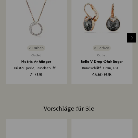
Rücksendung bearbeitet wurde. Die Erstattung des
Kaufpreises hängt von den Richtlinien Ihres
Finanzinstituts ab. Sie kann bis zu 3–7 Werktage
dauern und erfolgt über die Zahlungsmethode, die Sie
auch für Ihre Bestellung verwendet haben. Insgesamt
kann der Rücksende- und Erstattungsprozess bis zu
3–4 Wochen ab dem Versanddatum in Anspruch
nehmen.
2 Farben
8 Farben
Outlet
Outlet
Matrix Anhänger
Bella V Drop-Ohrhänger
Kristallperle, Rundschliff...
Rundschliff, Grau, 18K...
71 EUR
45,50 EUR
Vorschläge für Sie