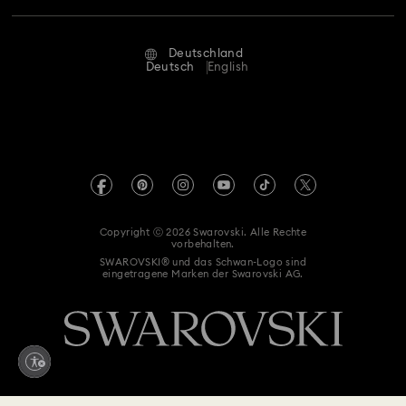
Reparaturstatus
Nutzungsbedingungen
Alumni Community
Deutschland
Kontakt
AGB
Deutsch
English
Für Geschäftskunden
Größe berechnen
Datenschutz
Sitemap
Store-Finder
Impressum
Swarovski Created Diamonds
Termin buchen
REACH-Informationen
Kristallwelten
Copyright ⓒ 2026 Swarovski. Alle Rechte
Erklärung zur Barrierefreiheit
vorbehalten.
Code of Conduct & Policies
SWAROVSKI® und das Schwan-Logo sind
eingetragene Marken der Swarovski AG.
Einwilligungserklärung zum Datenschutz
Vertrag widerrufen