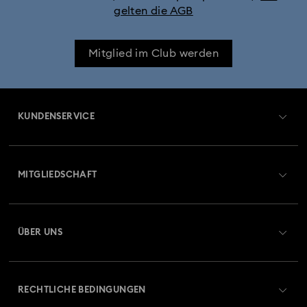
gelten die AGB
Mitglied im Club werden
KUNDENSERVICE
Übersicht zum Kundenservice
MITGLIEDSCHAFT
Auftragsstatus
Registrieren
Geschenkkarten-Guthaben
ÜBER UNS
Swarovski Club
Versand
Über Swarovski
Swarovski Crystal Society (SCS)
Retouren und Umtausch
RECHTLICHE BEDINGUNGEN
Stellen & Karriere