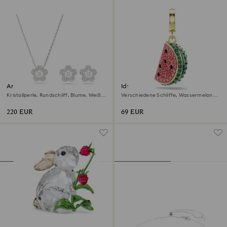
Ariana Grande x Swarovski Set
Idyllia Charm
Kristallperle, Rundschliff, Blume, Weiß,
Verschiedene Schliffe, Wassermelone,
Rhodiniert
Mehrfarbig, 18K Goldbeschichtet
220 EUR
69 EUR