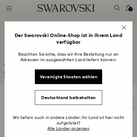
Liste Tastaturkürzel
0
0 - Header
1 - Hauptinhalt
2 - Footer
Der Swarovski Online-Shop ist in Ihrem Land
verfügbar
3 - Filter
4 - Suchergebnisse
Beachten Sie bitte, dass wir Ihre Bestellung nur an
Adressen im ausgewählten Land liefern können.
Geschenke zum 4. Hochzeitstag
Entdecken Sie unsere Auswahl an Geschenken zum 4. Hochzeitstag. Stöbern
Vereinigte Staaten wählen
Sie...
Mehr lesen
112 Ergebnisse
Filter
Sortieren
Filter
Sortieren
Deutschland beibehalten
Wir liefern auch in andere Länder. Ihr Land ist hier nicht
aufgelistet?
Alle Länder anzeigen