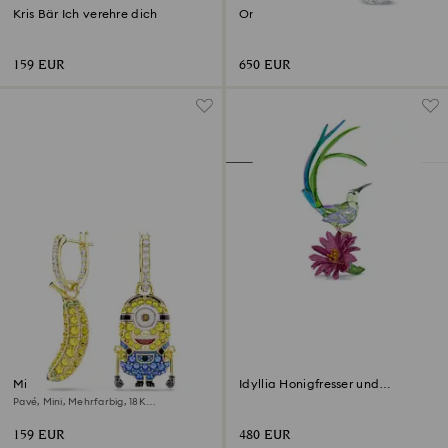
Kris Bär Ich verehre dich
Orchidee
159 EUR
650 EUR
Minions Stuart and Banana
Idyllia Honigfresser und
Drop-Ohrhänger
Kaktusblume
Pavé, Mini, Mehrfarbig, 18K
Goldbeschichtet
159 EUR
480 EUR