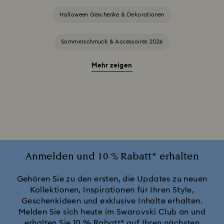
Halloween Geschenke & Dekorationen
Sommerschmuck & Accessoires 2026
Mehr zeigen
Alice in Wonderland Kollektion
Annual Edition Ornamente 2025-2026
Ariana Grande x Swarovski Capsule Collection
Black Panther Figurinen- und Schmuckkollektion
Anmelden und 10 % Rabatt* erhalten
Captain Marvel Figurinen- und Schmuckkollektion
Gehören Sie zu den ersten, die Updates zu neuen
Kollektionen, Inspirationen für Ihren Style,
Geschenkideen und exklusive Inhalte erhalten.
Cheshire Cat Accessoires und Figurinen
Chroma Kollektion
Melden Sie sich heute im Swarovski Club an und
erhalten Sie 10 % Rabatt* auf Ihren nächsten