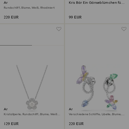
Ariana Grande x Swarovski
Kris Bär Ein Gänseblümchen für
Armband
Dich
Rundschliff, Blume, Weiß, Rhodiniert
220 EUR
99 EUR
Ariana Grande x Swarovski
Ariana Grande x Swarovski
Anhänger
Drop-Ohrhänger mit Ohrring
Kristallperle, Rundschliff, Blume, Weiß,
Verschiedene Schliffe, Libelle, Blume,
Jacket
Rhodiniert
Mehrfarbig, Rhodiniert
129 EUR
220 EUR