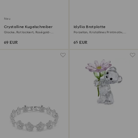
Neu
Crystalline Kugelschreiber
Idyllia Brotplatte
Glocke, Rot lackiert, Roségold-
Porzellan, Kristallines Printmotiv,
Legierungsschicht
Kronenbekarde, Mehrfarbig
69 EUR
65 EUR