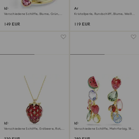
Idyllia Offener Ring
Ariana Grande x Swarovski
Ohrstecker
Verschiedene Schliffe, Blume, Grün,
Kristallperle, Rundschliff, Blume, Weiß,
18K Goldbeschichtet
Rhodiniert
149 EUR
119 EUR
Idyllia Anhänger
Idyllia Ohrclips
Verschiedene Schliffe, Erdbeere, Rot,
Verschiedene Schliffe, Mehrfarbig, 18K
18K Goldbeschichtet
Goldbeschichtet