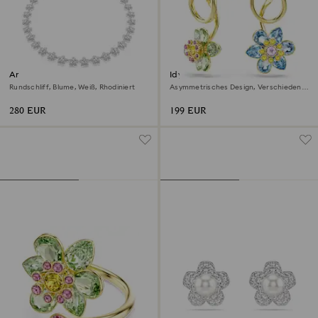
Ariana Grande x Swarovski
Idyllia Drop-Ohrhänger
Halskette
Rundschliff, Blume, Weiß, Rhodiniert
Asymmetrisches Design, Verschiedene
Schliffe, Blume, Mehrfarbig, 18K
Goldbeschichtet
280 EUR
199 EUR