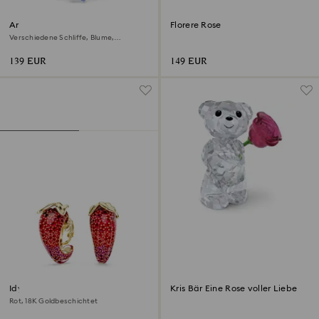
Ariana Grande x Swarovski
Florere Rose
Armband
Verschiedene Schliffe, Blume,
Mehrfarbig, Rhodiniert
139 EUR
149 EUR
Idyllia Ohrclips
Kris Bär Eine Rose voller Liebe
Rot, 18K Goldbeschichtet