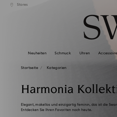
ser Standardversand ab 99 EUR
Kostenloser Standardversand 
Stores
Liste Tastaturkürzel
0 - Header
1 - Hauptinhalt
2 - Footer
3 - Filter
4 - Suchergebnisse
Neuheiten
Schmuck
Uhren
Accessoir
Startseite
Kategorien
Harmonia Kollekt
Elegant, makellos und einzigartig feminin, das ist die Swa
Entdecken Sie Ihren Favoriten noch heute.