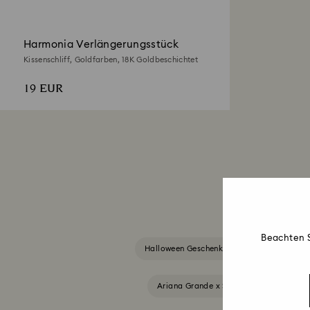
Harmonia Verlängerungsstück
Kissenschliff, Goldfarben, 18K Goldbeschichtet
19 EUR
Beachten S
Halloween Geschenke & Dekorationen
Ariana Grande x Swarovski Capsule Col