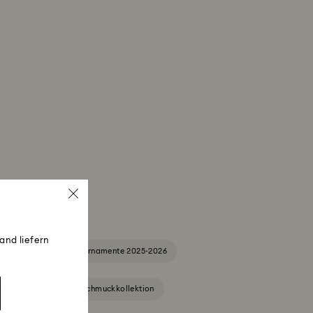
and liefern
Annual Edition Ornamente 2025-2026
arvel Figurinen- und Schmuckkollektion