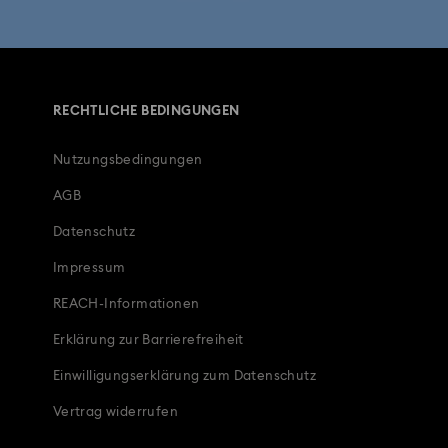
Geschenke zum 10. Jahrestag
hlussgeschenke
Apák Napi Ajándékok
RECHTLICHE BEDINGUNGEN
sgeschenke
Geburtstagsgeschenke
Nutzungsbedingungen
ür ihn
Geschenke zum 4. Hochzeitstag
AGB
utjungfern & Geschenke für die Braut
Datenschutz
Impressum
len
Osterdeko & Hasen-Figuren
REACH-Informationen
iac Schmuck, Figurinen und Accessoires
Erklärung zur Barrierefreiheit
Einwilligungserklärung zum Datenschutz
Vertrag widerrufen