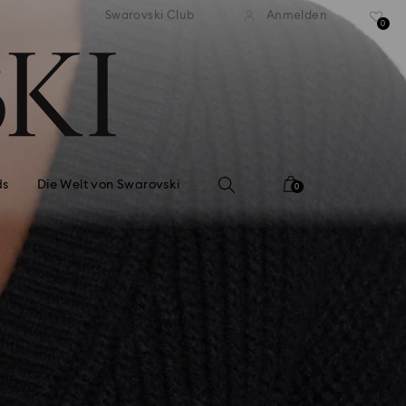
ser Standardversand ab 99 EUR
Kostenloser Standardversand 
Swarovski Club
Anmelden
0
ds
Die Welt von Swarovski
0