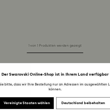
1 von 1 Produkten werden gezeigt
Der Swarovski Online-Shop ist in Ihrem Land verfügbar
Das könnte Sie auch interessieren
ie bitte, dass wir Ihre Bestellung nur an Adressen im ausgewählten L
Sommerschmuck & Accessoires 2026
Alice in Wonderland Kollektion
können.
lection
Black Panther Figurinen- und Schmuckkollektion
Captain M
Vereinigte Staaten wählen
Deutschland beibehalten