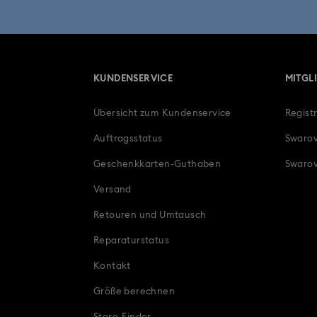
Symbolica Collection
Una A
Geschenke zum 15. Hochzeitstag
Gesch
KUNDENSERVICE
MITGL
Beliebteste Geschenke
Buchstabe
Übersicht zum Kundenservice
Regist
Geschenke für Paare
Geschenke für Si
Auftragsstatus
Swarov
Geschenkideen zum Muttertag
Geschenkkarten-Guthaben
Swarov
Versand
Infinity Kollektion
Jubiläumss
Retouren und Umtausch
Papageienfigurinen
Romantisch
Reparaturstatus
Kontakt
Größe berechnen