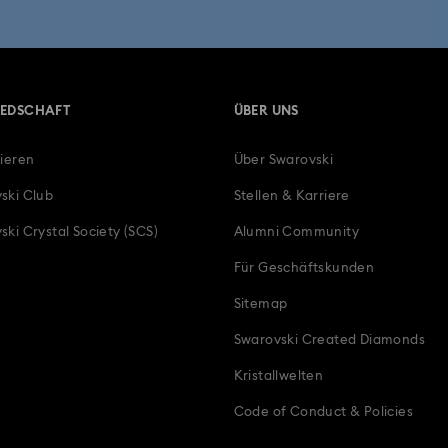
ngelic Kollektion
Una Kollektion
Wicked Figurinen & Ornamente
enke zum 30. Hochzeitstag
Geschenke zum 50. Hochzeitstag
Absc
IEDSCHAFT
ÜBER UNS
n Anhänger für Armbänder & Ketten
Exklusive Geschenke
Festtag
rieren
Über Swarovski
e
Geschenke für frischgebackene und werdende Eltern
Geschenke f
ski Club
Stellen & Karriere
Herzschmuck, Figuren & Charms
Hochzeitsgeschenke, Geschenke für Bra
ski Crystal Society (SCS)
Alumni Community
Für Geschäftskunden
chmuck & Geschenke
Marienkäfer-Schmuck, Figuren & Charms mit Kristal
Sitemap
e Geschenke
Teddybär-Schmuck, Figuren, Anhänger & Charms
Zod
Swarovski Created Diamonds
Kristallwelten
Code of Conduct & Policies