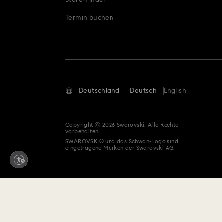
Store-Finder
Termin buchen
Deutschland
Deutsch
English
Copyright ⓒ 2026 Swarovski. Alle Rechte
vorbehalten.
SWAROVSKI® und das Schwan-Logo sind
eingetragene Marken der Swarovski AG.