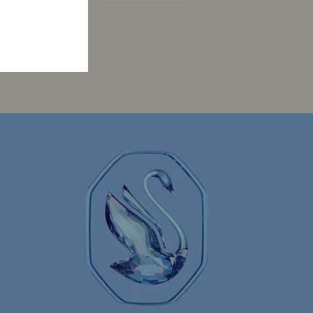
Dextera Kollektion
Die Vienna Collection
 Kollektion
Gema Kollektion
 Schmuckkollektion
Hyperbola Kollektion
Lucent Kollektion
Luna Kollektion
re Kollektion
Mesmera Kollektion
Minions Schmuck und Figuren Kollektion
Signum Kollektion
ssica
Swarovski Swan Kollektion