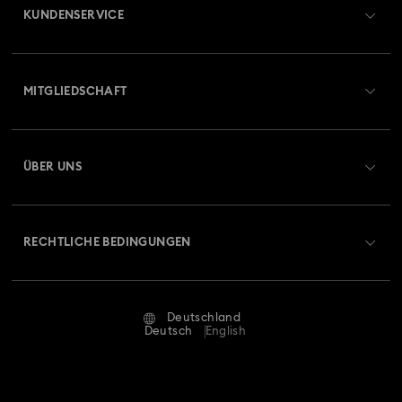
KUNDENSERVICE
Übersicht zum Kundenservice
MITGLIEDSCHAFT
Auftragsstatus
Registrieren
Geschenkkarten-Guthaben
ÜBER UNS
Swarovski Club
Versand
Über Swarovski
Swarovski Crystal Society (SCS)
Retouren und Umtausch
RECHTLICHE BEDINGUNGEN
Stellen & Karriere
Reparaturstatus
Nutzungsbedingungen
Alumni Community
Deutschland
Kontakt
AGB
Deutsch
English
Für Geschäftskunden
Größe berechnen
Datenschutz
Sitemap