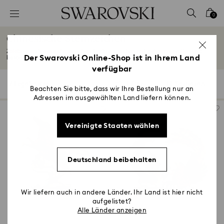
Liste Tastaturkürzel
0
0 - Header
Chinesische Sternzeichen
1 - Hauptinhalt
Zelebrieren Sie die chinesischen Tierkreiszeichen mit geheimnisvollen und
2 - Footer
Der Swarovski Online-Shop ist in Ihrem Land
betörenden...
Mehr lesen
verfügbar
3 - Filter
7 Ergebnisse
Filter
Sortieren
Filter
Sortieren
4 - Suchergebnisse
Beachten Sie bitte, dass wir Ihre Bestellung nur an
Adressen im ausgewählten Land liefern können.
Vereinigte Staaten wählen
Deutschland beibehalten
Wir liefern auch in andere Länder. Ihr Land ist hier nicht
aufgelistet?
Alle Länder anzeigen