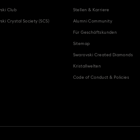
eschenke
Geschenke für Paare
Geschenke für Sie
Geschenke
ski Club
Stellen & Karriere
eschenke zum 4. Hochzeitstag
Geschenkideen zum Muttertag
Herz
ski Crystal Society (SCS)
Alumni Community
Für Geschäftskunden
n & Geschenke für die Braut
Infinity Kollektion
Jubiläumsschmuck
Sitemap
e Geschenke
Teddybär-Schmuck, Figuren, Anhänger & Charms
Zod
Swarovski Created Diamonds
Kristallwelten
Code of Conduct & Policies