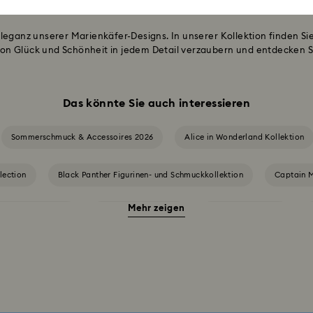
Eleganz unserer Marienkäfer-Designs. In unserer Kollektion finden 
on Glück und Schönheit in jedem Detail verzaubern und entdecken S
Das könnte Sie auch interessieren
Sommerschmuck & Accessoires 2026
Alice in Wonderland Kollektion
lection
Black Panther Figurinen- und Schmuckkollektion
Captain M
Mehr zeigen
Chroma Kollektion
Constella Kollektion
Curiosa Kollektion
chenke
Disney Classics Kollektion
Dulcis Kollektion
Florere
ia Kollektion
Holiday Cheers Kollektion
Holiday Magic Kollektio