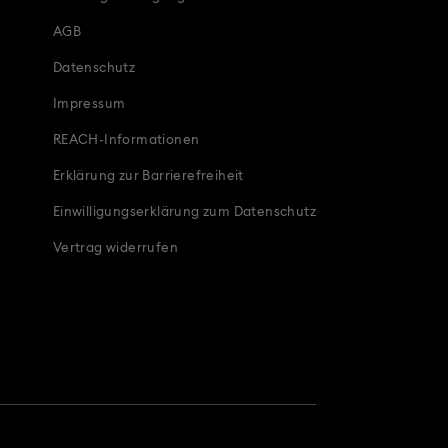
 für frischgebackene und werdende Eltern
AGB
schmuck, Figuren & Charms
Datenschutz
Impressum
 & Geschenke
Osterdeko & Hasen-Figuren
REACH-Informationen
iac Schmuck, Figurinen und Accessoires
Erklärung zur Barrierefreiheit
Einwilligungserklärung zum Datenschutz
Vertrag widerrufen