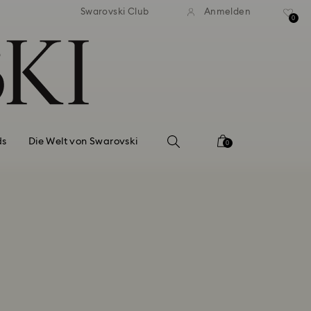
ser Standardversand ab 99 EUR
Kostenloser Standardversand 
Swarovski Club
Anmelden
0
ds
Die Welt von Swarovski
0