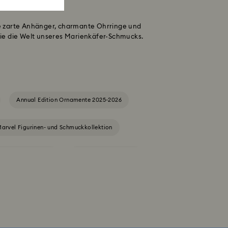
Sie zarte Anhänger, charmante Ohrringe und
ie die Welt unseres Marienkäfer-Schmucks.
Annual Edition Ornamente 2025-2026
arvel Figurinen- und Schmuckkollektion
Dextera Kollektion
Die Vienna Collection
 Kollektion
Gema Kollektion
n
Hulk Figurinen- und Schmuckkollektion