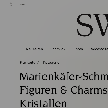
ser Standardversand ab 99 EUR
Kostenloser Standardversand 
Stores
Liste Tastaturkürzel
0 - Header
1 - Hauptinhalt
2 - Footer
3 - Filter
4 - Suchergebnisse
Neuheiten
Schmuck
Uhren
Accessoir
Startseite
Kategorien
Marienkäfer-Schm
Figuren & Charms
Kristallen