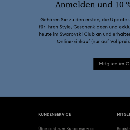
Anmelden und 10 %
Hyperbola Kollektion
Idylli
Gehören Sie zu den ersten, die Updates
Lucent Kollektion
Luna Koll
für Ihren Style, Geschenkideen und exklu
heute im Swarovski Club an und erhalte
Matrix Vittore Kollektion
Online-Einkauf (nur auf Vollprei
Minecraft Figuren und Dekorationen
Mitglied im 
Orbita Kollektion
Signum Kollektion
Swarovski Swan Kollektion
Geschenke zum 10. Jahrestag
KUNDENSERVICE
MITGL
Abschlussgeschenke
Apák Napi A
Übersicht zum Kundenservice
Regist