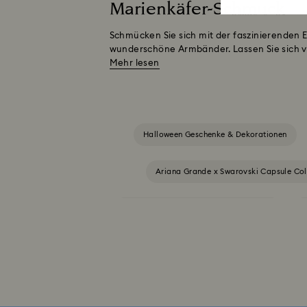
Marienkäfer-Schmuck
Schmücken Sie sich mit der faszinierenden 
wunderschöne Armbänder. Lassen Sie sich v
Mehr lesen
Halloween Geschenke & Dekorationen
Ariana Grande x Swarovski Capsule Col
Cheshire Cat Accessoires und Figurinen
Disney Charaktere und Disney Ges
Geschenke zum 20. Hochzeitstag
Harmon