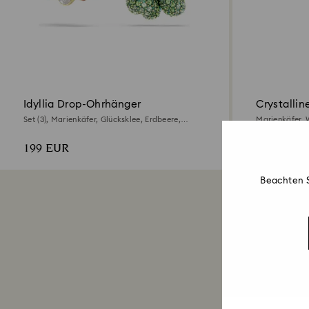
Idyllia Drop-Ohrhänger
Crystallin
Set (3), Marienkäfer, Glücksklee, Erdbeere,
Marienkäfer, 
Mehrfarbig, 18K Goldbeschichtet
Legierungssch
199 EUR
59 EUR
Beachten S