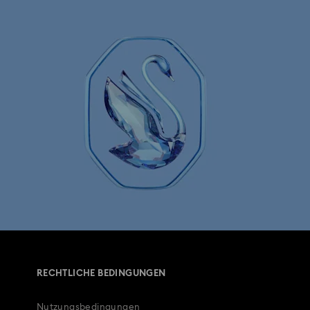
an Figurinen- und Schmuckkollektion
ion
Matrix Tennis Kollektion
n
Millenia Kollektion
chmuckkollektion
Numina Kollektion
Sublima Collection
Swarovski Classica
Wicked Figurinen & Ornamente
Geschenke zum 50. Hochzeitstag
RECHTLICHE BEDINGUNGEN
der & Ketten
Exklusive Geschenke
Nutzungsbedingungen