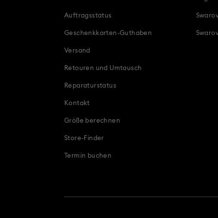
Festtagsgeschenke
Geburtstagsg
Auftragsstatus
Swarov
Geschenke für ihn
G
Geschenkkarten-Guthaben
Swarov
Versand
Hochzeitsgeschenke, Geschenke für Brautjungfer
Retouren und Umtausch
Papageienfigurinen
Romantisch
Reparaturstatus
Kontakt
Größe berechnen
Store-Finder
Termin buchen