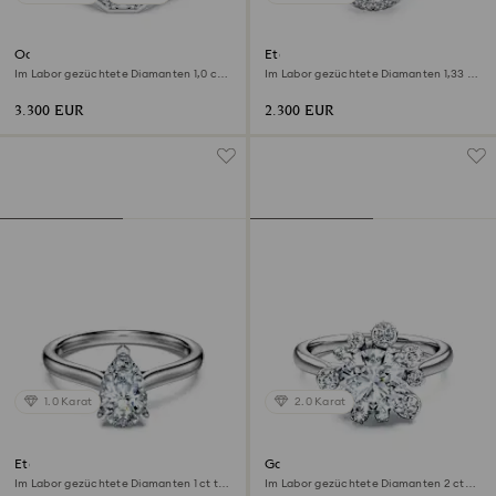
Octagon Bandring
Eternity Strahlenkranz-
Solitärring
Im Labor gezüchtete Diamanten 1,0 ct
Im Labor gezüchtete Diamanten 1,33 ct
tw, Achteckform, 18K Weißgold
tw, Runde Form, 18K Weißgold
3.300 EUR
2.300 EUR
1.0 Karat
2.0 Karat
Eternity Solitärring
Galaxy Ring
Im Labor gezüchtete Diamanten 1 ct tw,
Im Labor gezüchtete Diamanten 2 ct