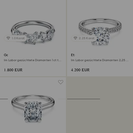
1.0 Karat
2.25 Karat
Galaxy Ring
Eternity Solitärring
Im Labor gezüchtete Diamanten 1 ct tw,
Im Labor gezüchtete Diamanten 2,25
Verschiedene Formen, 18K Weißgold
ct tw, Runde Form, 18K Weißgold
1.800 EUR
4.200 EUR