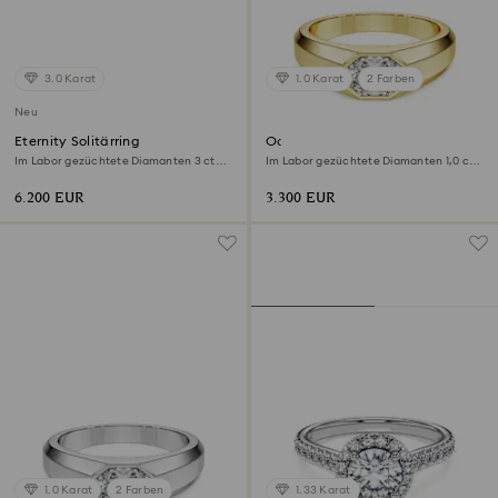
3.0 Karat
1.0 Karat
2 Farben
Neu
Eternity Solitärring
Octagon Bandring
Im Labor gezüchtete Diamanten 3 ct
Im Labor gezüchtete Diamanten 1,0 ct
tw, Runde Form, 18K Weißgold
tw, Achteckform, 18K Gelbgold
6.200 EUR
3.300 EUR
1.0 Karat
2 Farben
1.33 Karat