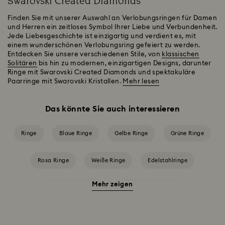
Swarovski Created Diamonds
Finden Sie mit unserer Auswahl an Verlobungsringen für Damen
und Herren ein zeitloses Symbol Ihrer Liebe und Verbundenheit.
Jede Liebesgeschichte ist einzigartig und verdient es, mit
einem wunderschönen Verlobungsring gefeiert zu werden.
Entdecken Sie unsere verschiedenen Stile, von
klassischen
Solitären
bis hin zu modernen, einzigartigen Designs, darunter
Ringe mit Swarovski Created Diamonds und spektakuläre
Paarringe mit Swarovski Kristallen.
Mehr lesen
Das könnte Sie auch interessieren
Ringe
Blaue Ringe
Gelbe Ringe
Grüne Ringe
Rosa Ringe
Weiße Ringe
Edelstahlringe
Mehr zeigen
Rhodinierte Ringe
Ringe im Metallmix
Ringe mit Kristallperlen
Roségold glänzende Ringe