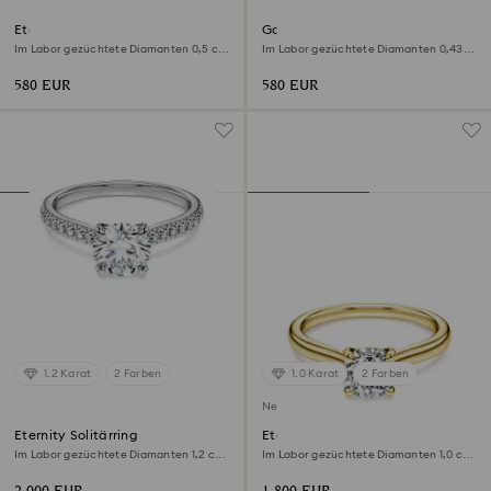
Eternity Solitärring
Galaxy Ring
Im Labor gezüchtete Diamanten 0,5 ct
Im Labor gezüchtete Diamanten 0,43
tw, Herzform, Sterlingsilber
ct tw, Verschiedene Formen,
Sterlingsilber
580 EUR
580 EUR
1.2 Karat
2 Farben
1.0 Karat
2 Farben
Neu
Eternity Solitärring
Eternity Solitärring
Im Labor gezüchtete Diamanten 1,2 ct
Im Labor gezüchtete Diamanten 1,0 ct
tw, Runde Form, 18K Weißgold
tw, Runde Form, 18K Gelbgold