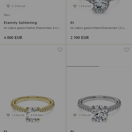
2.0 Karat
1.3 Karat
Neu
Eternity Solitärring
Eternity Strahlenkranz-
Solitärring
Im Labor gezüchteter Diamanten 2 ct
Im Labor gezüchtete Diamanten 1,3 ct
tw, Tropfenschliff, 18K Weißgold
tw, Tropfenform, 18K Weißgold
4.000 EUR
2.300 EUR
1.2 Karat
2 Farben
1.7 Karat
Eternity Solitärring
Eternity Solitärring