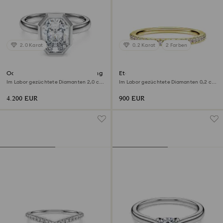
2.0 Karat
0.2 Karat
2 Farben
Octagon Ring mit Kesselfassung
Eternity Bandring
Im Labor gezüchtete Diamanten 2,0 ct
Im Labor gezüchtete Diamanten 0,2 ct
tw, Achteckform, 18K Weißgold
tw, Runde Form, 18K Gelbgold
4.200 EUR
900 EUR