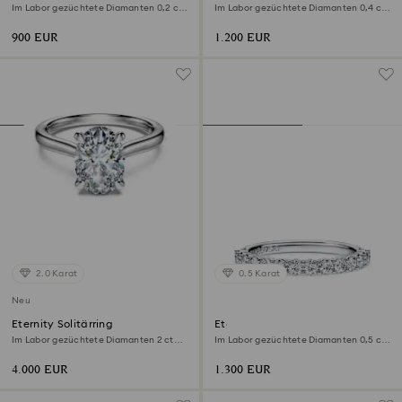
Im Labor gezüchtete Diamanten 0,2 ct
Im Labor gezüchtete Diamanten 0,4 ct
tw, Runde Form, 18K Weißgold
tw, Runde Form, 18K Gelbgold
900 EUR
1.200 EUR
2.0 Karat
0.5 Karat
Neu
Eternity Solitärring
Eternity Bandring
Im Labor gezüchtete Diamanten 2 ct
Im Labor gezüchtete Diamanten 0,5 ct
tw, Ovale Form, 18K Weißgold
tw, Runde Form, 18K Weißgold
4.000 EUR
1.300 EUR