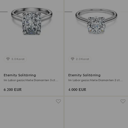
3.0 Karat
2.0 Karat
Eternity Solitärring
Eternity Solitärring
Im Labor gezüchtete Diamanten 3 ct
Im Labor gezüchtete Diamanten 2 ct
tw, Achteckform, 18K Weißgold
tw, Runde Form, 18K Weißgold
6.200 EUR
4.000 EUR