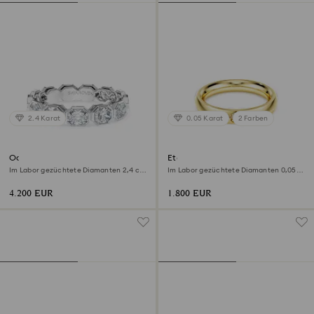
2.4 Karat
0.05 Karat
2 Farben
Octagon Bandring
Eternity Bandring
Im Labor gezüchtete Diamanten 2,4 ct
Im Labor gezüchtete Diamanten 0,05
tw, Octagon-Form, 18K Weißgold
ct tw, Runde Form, 18K Gelbgold
4.200 EUR
1.800 EUR