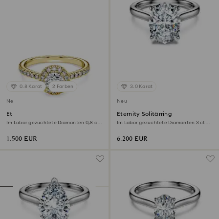
0.8 Karat
2 Farben
3.0 Karat
Neu
Neu
Eternity Strahlenkranz-
Eternity Solitärring
Solitärring
Im Labor gezüchtete Diamanten 0,8 ct
Im Labor gezüchtete Diamanten 3 ct
tw, Runde Form, 18K Gelbgold
tw, Ovale Form, 18K Weißgold
1.500 EUR
6.200 EUR