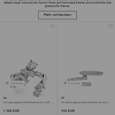
heben unser innovatives Savoir-faire auf eine neue Ebene und erstrahlen wie
glanzvolle Sterne.
Mehr entdecken
1.25 Karat
0.2 Karat
Galaxy Bypass-Ring
Eternity Offener Bandring
Im Labor gezüchtete Diamanten 1,25 ct
Im Labor gezüchtete Diamanten 0,2 ct
tw, Verschiedene Formen, 18K Weißgold
tw, Runde Form, 18K Weißgold
2.300 EUR
950 EUR