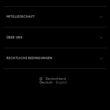
Übersicht zum Kundenservice
MITGLIEDSCHAFT
Auftragsstatus
Registrieren
Geschenkkarten-Guthaben
ÜBER UNS
Swarovski Club
Versand
Über Swarovski
Swarovski Crystal Society (SCS)
Retouren und Umtausch
RECHTLICHE BEDINGUNGEN
Stellen & Karriere
Reparaturstatus
Nutzungsbedingungen
Alumni Community
Deutschland
Kontakt
AGB
Deutsch
English
Für Geschäftskunden
Größe berechnen
Datenschutz
Sitemap
Store-Finder
Impressum
Swarovski Created Diamonds