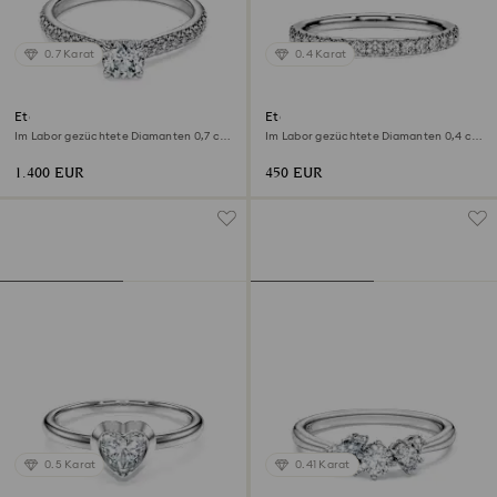
0.7 Karat
0.4 Karat
Eternity Solitärring
Eternity Bandring
Im Labor gezüchtete Diamanten 0,7 ct
Im Labor gezüchtete Diamanten 0,4 ct
tw, Runde Form, 18K Weißgold
tw, Runde Form, Sterlingsilber
1.400 EUR
450 EUR
0.5 Karat
0.41 Karat