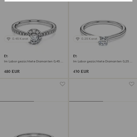
0.45 Karat
0.25 Karat
Eternity Strahlenkranz-
Eternity Solitärring
Solitärring
Im Labor gezüchtete Diamanten 0,45
Im Labor gezüchtete Diamanten 0,25
ct tw, Runde Form, Sterlingsilber
ct tw, Runde Form, Sterlingsilber
480 EUR
430 EUR