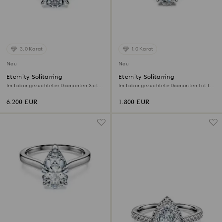
3.0 Karat
1.0 Karat
Neu
Neu
Eternity Solitärring
Eternity Solitärring
Im Labor gezüchteter Diamanten 3 ct
Im Labor gezüchtete Diamanten 1 ct tw,
tw, Tropfenschliff, 18K Weißgold
Ovale Form, 18K Weißgold
6.200 EUR
1.800 EUR