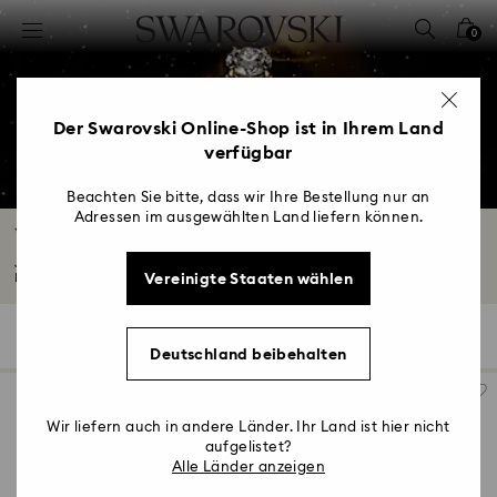
Liste Tastaturkürzel
0
0 - Header
1 - Hauptinhalt
2 - Footer
Der Swarovski Online-Shop ist in Ihrem Land
verfügbar
3 - Filter
4 - Suchergebnisse
Beachten Sie bitte, dass wir Ihre Bestellung nur an
Adressen im ausgewählten Land liefern können.
Verlobungsringe und Promiseringe
Jede Liebesgeschichte verdient es, mit einem schönen und bedeutungsvollen
Vereinigte Staaten wählen
Ring...
Mehr lesen
47 Ergebnisse
Filter
Sortieren
Filter
Sortieren
Deutschland beibehalten
Wir liefern auch in andere Länder. Ihr Land ist hier nicht
aufgelistet?
Alle Länder anzeigen