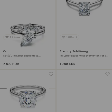
1.4 Karat
1.0 Karat
Galaxy Ring
Eternity Solitärring
Set (2), Im Labor gezüchtete
Im Labor gezüchtete Diamanten 1 ct tw,
Diamanten 1,4 ct tw, Tropfenform, 18K
Achteckform, 18K Weißgold
Weißgold
2.800 EUR
1.800 EUR