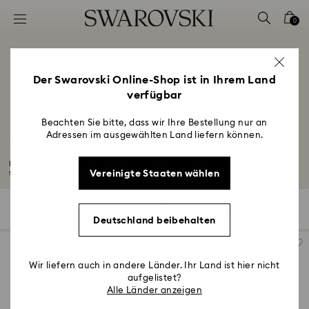
Liste Tastaturkürzel
0
0 - Header
1 - Hauptinhalt
2 - Footer
Der Swarovski Online-Shop ist in Ihrem Land
verfügbar
3 - Filter
4 - Suchergebnisse
Beachten Sie bitte, dass wir Ihre Bestellung nur an
Adressen im ausgewählten Land liefern können.
Katzen- und Hundefiguren
Mit verspielten Katzen- und Hundefiguren wecken Sie Erinnerungen. Vom
Vereinigte Staaten wählen
süßen...
Mehr lesen
2 Ergebnisse
Filter
Sortieren
Filter
Sortieren
Deutschland beibehalten
Wir liefern auch in andere Länder. Ihr Land ist hier nicht
aufgelistet?
Alle Länder anzeigen