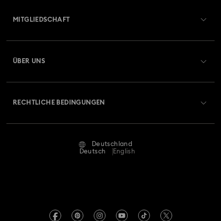
Übersicht zum Kundenservice
MITGLIEDSCHAFT
Auftragsstatus
Registrieren
Geschenkkarten-Guthaben
ÜBER UNS
Swarovski Club
Versand
Über Swarovski
Swarovski Crystal Society (SCS)
Retouren und Umtausch
RECHTLICHE BEDINGUNGEN
Stellen & Karriere
Reparaturstatus
Nutzungsbedingungen
Alumni Community
Deutschland
Kontakt
AGB
Deutsch
English
Für Geschäftskunden
Größe berechnen
Datenschutz
Sitemap
Store-Finder
Impressum
Swarovski Created Diamonds
Termin buchen