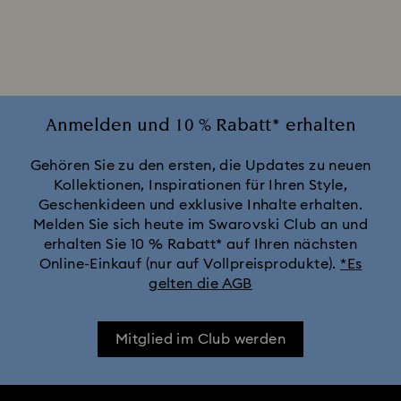
Halsketten und Anhänger im Metallmix
Kristall Perlenkette & Anhänger
Roségold glänzende Halsketten
Anmelden und 10 % Rabatt* erhalten
Silberfarbene und rhodinierte Halsketten und Anhänger
Gehören Sie zu den ersten, die Updates zu neuen
Kollektionen, Inspirationen für Ihren Style,
Geschenkideen und exklusive Inhalte erhalten.
Vergoldete Halsketten
Melden Sie sich heute im Swarovski Club an und
erhalten Sie 10 % Rabatt* auf Ihren nächsten
Online-Einkauf (nur auf Vollpreisprodukte).
*Es
gelten die AGB
Mitglied im Club werden