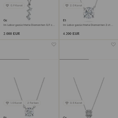
0.9 Karat
2.0 Karat
Galaxy Anhänger
Eternity Solitär-Anhänger
Im Labor gezüchtete Diamanten 0,9 ct
Im Labor gezüchtete Diamanten 2 ct
tw, Verschiedene Formen, 18K Weißgold
tw, Runde Form, 18K Weißgold
2.000 EUR
4.200 EUR
1.0 Karat
2 Farben
0.5 Karat
Eternity Solitär-Anhänger
Octagon Anhänger