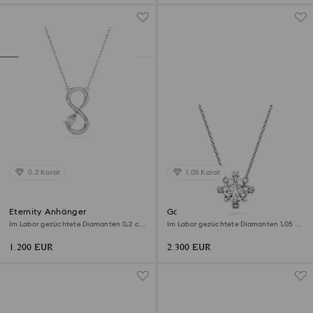
0.2 Karat
1.05 Karat
Eternity Anhänger
Galaxy Anhänger
Im Labor gezüchtete Diamanten 0,2 ct
Im Labor gezüchtete Diamanten 1,05 ct
tw, Tropfenform, Unendlichkeit, 18K
tw, Runde Form, 18K Weißgold
Weißgold
1.200 EUR
2.300 EUR