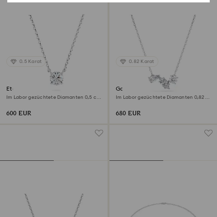
0.5 Karat
0.82 Karat
Eternity Anhänger
Galaxy Anhänger
Im Labor gezüchtete Diamanten 0,5 ct
Im Labor gezüchtete Diamanten 0,82
tw, Runde Form, Sterlingsilber
ct tw, Verschiedene Formen,
Sterlingsilber
600 EUR
680 EUR