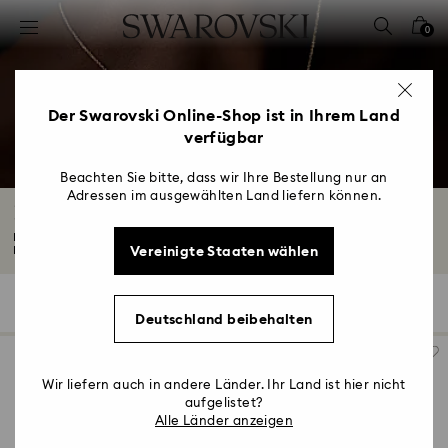
Liste Tastaturkürzel
0
0 - Header
1 - Hauptinhalt
2 - Footer
Der Swarovski Online-Shop ist in Ihrem Land
verfügbar
3 - Filter
4 - Suchergebnisse
Beachten Sie bitte, dass wir Ihre Bestellung nur an
Adressen im ausgewählten Land liefern können.
Ketten mit Labordiamanten
Mit der einzigartigen Diamantketten-Kollektion aus im Labor gezüchteten
Vereinigte Staaten wählen
Diamanten...
Mehr lesen
22 Ergebnisse
Filter
Sortieren
Filter
Sortieren
Deutschland beibehalten
Wir liefern auch in andere Länder. Ihr Land ist hier nicht
aufgelistet?
Alle Länder anzeigen