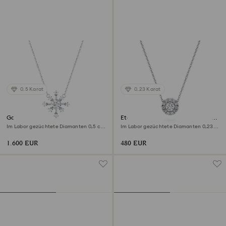
0.5 Karat
0.23 Karat
Galaxy Anhänger
Eternity Strahlenkranz Solitär-
Anhänger
Im Labor gezüchtete Diamanten 0,5 ct
Im Labor gezüchtete Diamanten 0,23
tw, Runde Form, 18K Weißgold
ct tw, Runde Form, Sterlingsilber
1.600 EUR
480 EUR