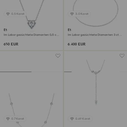
0.5 Karat
3.0 Karat
Eternity Anhänger
Eternity Tennis Halskette
Im Labor gezüchtete Diamanten 0,5 ct
Im Labor gezüchtete Diamanten 3 ct
tw, Herzform, Sterlingsilber
tw, Runde Form, 18K Weißgold
650 EUR
6.400 EUR
0.7 Karat
0.69 Karat