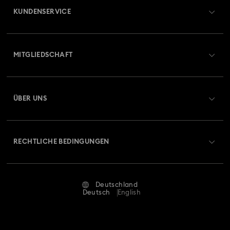
KUNDENSERVICE
Übersicht zum Kundenservice
MITGLIEDSCHAFT
Auftragsstatus
Registrieren
Geschenkkarten-Guthaben
ÜBER UNS
Swarovski Club
Versand
Über Swarovski
Swarovski Crystal Society (SCS)
Retouren und Umtausch
RECHTLICHE BEDINGUNGEN
Stellen & Karriere
Reparaturstatus
Nutzungsbedingungen
Alumni Community
Deutschland
Kontakt
AGB
Deutsch
English
Für Geschäftskunden
Größe berechnen
Datenschutz
Sitemap