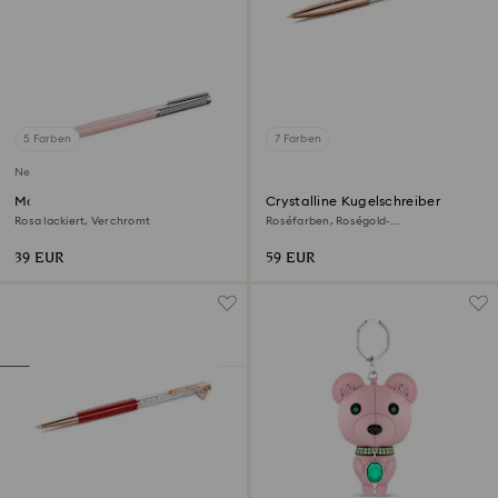
5 Farben
7 Farben
Neu
Matrix Tennis Kugelschreiber
Crystalline Kugelschreiber
Rosa lackiert, Verchromt
Roséfarben, Roségold-
Legierungsschicht
39 EUR
59 EUR