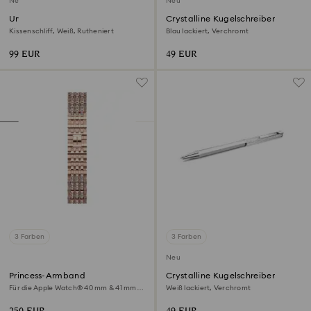
Neu
Neu
Una Angelic
Crystalline Kugelschreiber
Manschettenknöpfe
Kissenschliff, Weiß, Rutheniert
Blau lackiert, Verchromt
99 EUR
49 EUR
3 Farben
3 Farben
Neu
Princess-Armband
Crystalline Kugelschreiber
Für die Apple Watch® 40 mm & 41 mm,
Weiß lackiert, Verchromt
Roséfarben, Roségoldfarbenes Finish