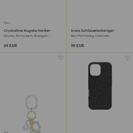
Neu
Crystalline Kugelschreiber
Icons Schlüsselanhänger
Glocke, Rot lackiert, Roségold-
Bär, Mehrfarbig, Edelstahl
Legierungsschicht
69 EUR
99 EUR
Neu