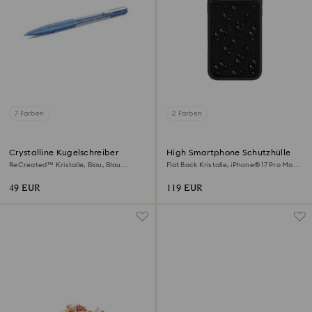
7 Farben
2 Farben
Crystalline Kugelschreiber
High Smartphone Schutzhülle
ReCreated™ Kristalle, Blau, Blau
Flat Back Kristalle, iPhone® 17 Pro Max,
lackiert, verchromt
Schwarz
49 EUR
119 EUR