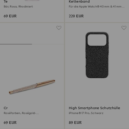
Teddy Schlüsselanhänger
Kettenband
Bär, Rosa, Rhodiniert
Für die Apple Watch® 40 mm & 41 mm,
Roségoldfarbenes Finish
69 EUR
220 EUR
Crystalline Tintenroller
High Smartphone Schutzhülle
Roséfarben, Roségold-
iPhone® 17 Pro, Schwarz
Legierungsschicht
69 EUR
89 EUR