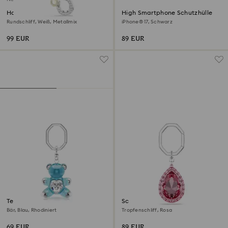
Handtaschen-Charm
High Smartphone Schutzhülle
Rundschliff, Weiß, Metallmix
iPhone® 17, Schwarz
99 EUR
89 EUR
Teddy Schlüsselanhänger
Schlüsselanhänger
Bär, Blau, Rhodiniert
Tropfenschliff, Rosa
69 EUR
89 EUR