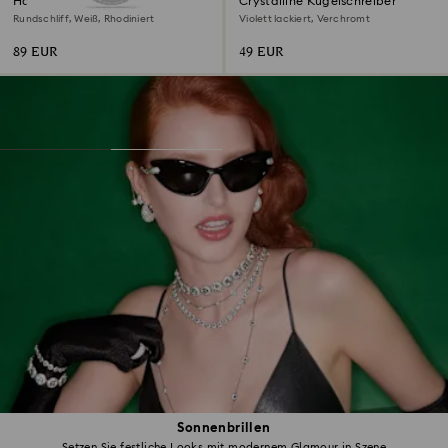
Handtaschen-Charm
Crystalline Kugelschreiber
Rundschliff, Weiß, Rhodiniert
Violett lackiert, Verchromt
89 EUR
49 EUR
Sonnenbrillen
Setzen Sie festliche Looks mit modernem Glamour in Szene