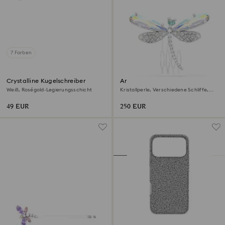
7 Farben
Crystalline Kugelschreiber
Ariana Grande x Swarovski
Brosche und Haar-Accessoire
Weiß, Roségold-Legierungsschicht
Kristallperle, Verschiedene Schliffe,
Libelle, Weiß, Rhodiniert
49 EUR
250 EUR