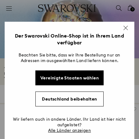
Liste Tastaturkürzel
0
0 - Header
1 - Hauptinhalt
2 - Footer
Der Swarovski Online-Shop ist in Ihrem Land
verfügbar
3 - Filter
4 - Suchergebnisse
Beachten Sie bitte, dass wir Ihre Bestellung nur an
Adressen im ausgewählten Land liefern können.
Accessoires mit Kristallen
Entdecken Sie Accessoires für den Alltag, die mit wunderschönen Kristallen
Vereinigte Staaten wählen
verziert...
Mehr lesen
172 Ergebnisse
Filter
Sortieren
Filter
Sortieren
Deutschland beibehalten
Wir liefern auch in andere Länder. Ihr Land ist hier nicht
aufgelistet?
Alle Länder anzeigen