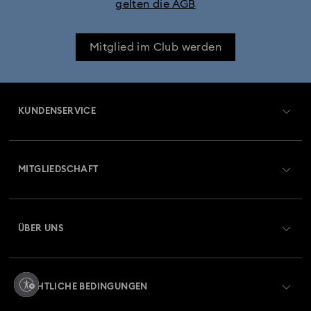
gelten die AGB
Mitglied im Club werden
KUNDENSERVICE
Übersicht zum Kundenservice
MITGLIEDSCHAFT
Auftragsstatus
Registrieren
Geschenkkarten-Guthaben
ÜBER UNS
Swarovski Club
Versand
Über Swarovski
Swarovski Crystal Society (SCS)
Retouren und Umtausch
RECHTLICHE BEDINGUNGEN
Stellen & Karriere