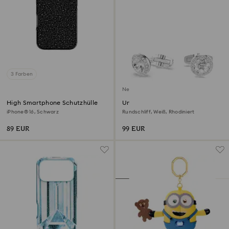
3 Farben
Neu
High Smartphone Schutzhülle
Una Angelic
Manschettenknöpfe
iPhone® 16, Schwarz
Rundschliff, Weiß, Rhodiniert
89 EUR
99 EUR