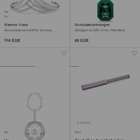
Neu
Exklusiv online
Vienna Tiara
Schlüsselanhänger
Verschiedene Schliffe, Schwan,
Oktagon-Schliff, Grün, Metallmix
Rhodiniert
550 EUR
89 EUR
2 Farben
Neu
Neu