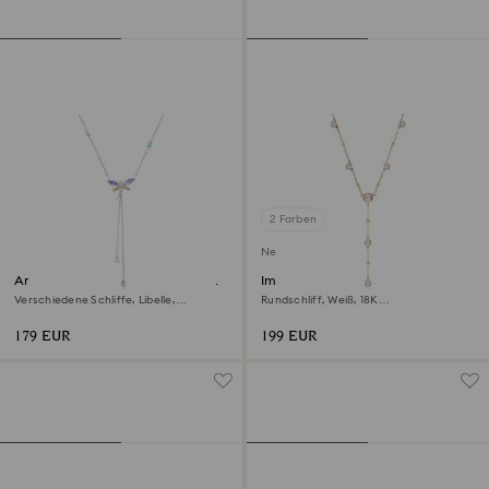
2 Farben
Neu
Ariana Grande x Swarovski Y-
Imber Y-Halskette
Halskette
Verschiedene Schliffe, Libelle,
Rundschliff, Weiß, 18K
Mehrfarbig, Rhodiniert
roségoldbeschichtet
179 EUR
199 EUR