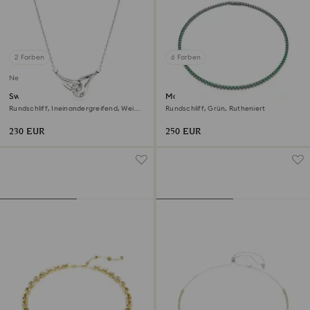
2 Farben
6 Farben
Neu
Swarovski Classica Anhänger
Matrix Tennis Halskette
Rundschliff, Ineinandergreifend, Weiß,
Rundschliff, Grün, Rutheniert
Sterlingsilber
230 EUR
250 EUR