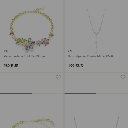
Idyllia Halskette
Constella Y-Halskette
Verschiedene Schliffe, Blume,
Kristallperle, Rundschliffe, Weiß,
Mehrfarbig, 18K Goldbeschichtet
Rhodiniert
580 EUR
199 EUR