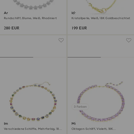
Ariana Grande x Swarovski
Idyllia Halskette
Halskette
Rundschliff, Blume, Weiß, Rhodiniert
Kristallperle, Weiß, 18K Goldbeschichtet
280 EUR
199 EUR
3 Farben
Imber Halskette
Millenia Halskette
Verschiedene Schliffe, Mehrfarbig, 18K
Oktagon-Schliff, Violett, 18K
Goldbeschichtet
Goldbeschichtet