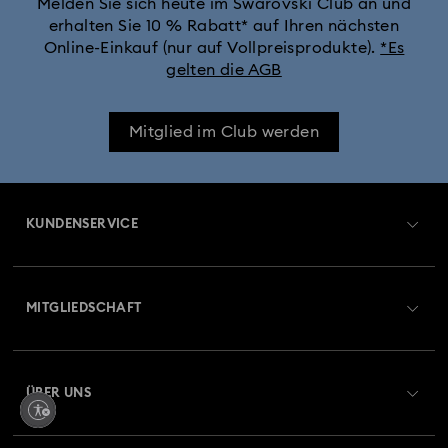
Melden Sie sich heute im Swarovski Club an und
erhalten Sie 10 % Rabatt* auf Ihren nächsten
Online-Einkauf (nur auf Vollpreisprodukte).
*Es
gelten die AGB
Mitglied im Club werden
KUNDENSERVICE
Übersicht zum Kundenservice
MITGLIEDSCHAFT
Auftragsstatus
Registrieren
Geschenkkarten-Guthaben
ÜBER UNS
Swarovski Club
Versand
Über Swarovski