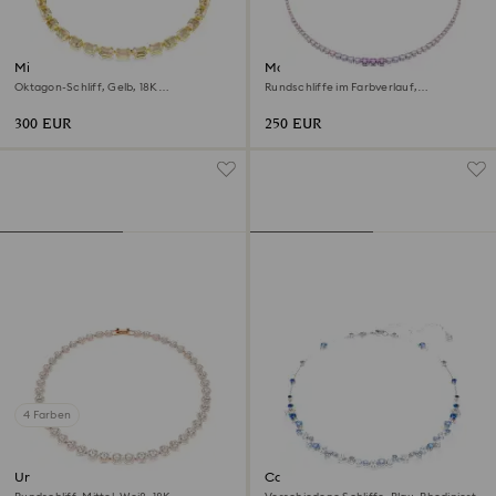
Millenia Halskette
Matrix Halskette
Oktagon-Schliff, Gelb, 18K
Rundschliffe im Farbverlauf,
Goldbeschichtet
Mehrfarbig, Rhodiniert
300 EUR
250 EUR
4 Farben
Una Angelic Halskette
Constella Halskette