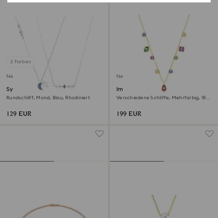
2 Farben
Neu
Neu
Symbolica Halskette
Imber Halskette
Rundschliff, Mond, Blau, Rhodiniert
Verschiedene Schliffe, Mehrfarbig, 18K
goldbeschichtet
129 EUR
199 EUR