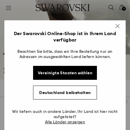
Liste Tastaturkürzel
0
0 - Header
1 - Hauptinhalt
2 - Footer
Der Swarovski Online-Shop ist in Ihrem Land
verfügbar
3 - Filter
4 - Suchergebnisse
Beachten Sie bitte, dass wir Ihre Bestellung nur an
Adressen im ausgewählten Land liefern können.
Halsketten
Finden Sie Ihren neuen täglichen Favoriten mit unserer Kollektion von
Vereinigte Staaten wählen
Halsketten...
Mehr lesen
117 Ergebnisse
Filter
Sortieren
Filter
Sortieren
Deutschland beibehalten
Wir liefern auch in andere Länder. Ihr Land ist hier nicht
aufgelistet?
Alle Länder anzeigen