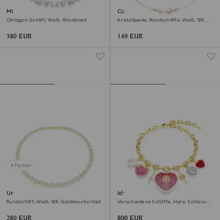
Millenia Halskette
Constella Halskette
Oktagon-Schliff, Weiß, Rhodiniert
Kristallperle, Rundschliffe, Weiß, 18K
Roségoldbeschichtet
380 EUR
149 EUR
4 Farben
Una Angelic Halskette
Idyllia Halskette
Rundschliff, Weiß, 18K Goldbeschichtet
Verschiedene Schliffe, Herz, Schlüssel,
Mehrfarbig, 18K Goldbeschichtet
280 EUR
800 EUR