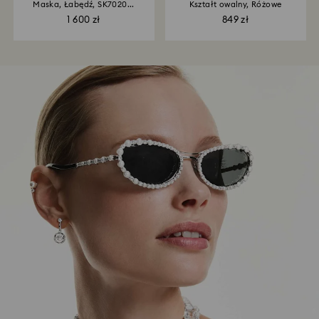
Maska, Łabędź, SK7020...
Kształt owalny, Różowe
1 600 zł
849 zł