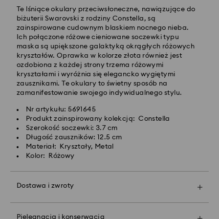
przetworzeniu i wysyłce
Te lśniące okulary przeciwsłoneczne, nawiązujące do
Koszt dostawy standardowej: 25 PLN
biżuterii Swarovski z rodziny Constella, są
Bezpłatna standardowa wysyłka dla zamówień
zainspirowane cudownym blaskiem nocnego nieba.
powyżej 420 PLN
Ich połączone różowe cieniowane soczewki typu
maska są upiększone galaktyką okrągłych różowych
kryształów. Oprawka w kolorze złota również jest
Dostawy ekspresowej -
FedEx
ozdobiona z każdej strony trzema różowymi
kryształami i wyróżnia się elegancko wygiętymi
zausznikami. Te okulary to świetny sposób na
Zamówienia złożone of poniedziałku do piątku do
zamanifestowanie swojego indywidualnego stylu.
godziny 14:30 czasu CET zostaną przetworzone i
wysłane tego samego dnia.
Nr artykułu: 5691645
Czas dostawy ekspresowej: 1-2 dni robocze po
Produkt zainspirowany kolekcją: Constella
przetworzeniu i wysyłce
Szerokość soczewki: 3.7 cm
Koszt dostawy ekspresowej: 90 PLN
Długość zauszników: 12.5 cm
Materiał: Kryształy, Metal
Kolor: Różowy
Firma Swarovski nie oferuje dostaw do skrytek
pocztowych ani na adresy poczty polowej. Produkty
pozostają własnością firmy Swarovski do momentu
Dostawa i zwroty
otrzymania ostatecznej płatności.
Spraw, by Twój podarunek stał się jeszcze bardziej
wyjątkowy dzięki markowej torbie premium i
kolorowej kokardzie. Możesz też dodać do niego
W przypadku zakupu produktów Crystal Myriad,
Pielęgnacja i konserwacja
spersonalizowaną wiadomość.