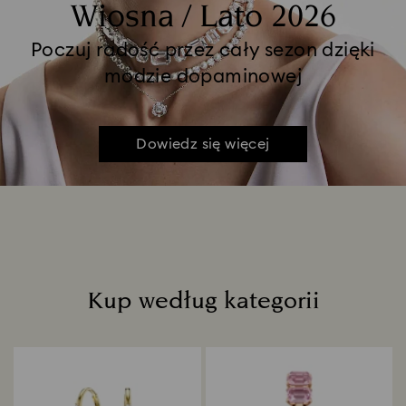
Wiosna / Lato 2026
Poczuj radość przez cały sezon dzięki
modzie dopaminowej
Dowiedz się więcej
Kup według kategorii
Title: