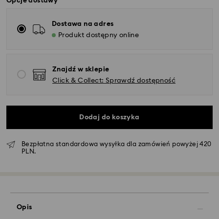
Opcje dostawy
Dostawa na adres
Produkt dostępny online
Znajdź w sklepie
Click & Collect: Sprawdź dostępność
Dodaj do koszyka
Bezpłatna standardowa wysyłka dla zamówień powyżej 420
PLN.
Standardowy dostawy - GLS
Zamówienia złożone of poniedziałku do piątku do
godziny 10:00 czasu CET zostaną przetworzone i
Opis
wysłane tego samego dnia.
Standardowy czas dostawy: 3 dni robocze po