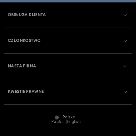
OBSŁUGA KLIENTA
Obsługa klienta — przegląd
CZŁONKOSTWO
Stan zamówienia
Zarejestruj się
Saldo karty podarunkowej
NASZA FIRMA
Swarovski Club
Dostawa
O firmie Swarovski
Swarovski Crystal Society (SCS)
Zwroty i wymiana towaru
KWESTIE PRAWNE
Oferty pracy
Status naprawy
Warunki użytkowania
Alumni Community
Polska
Kontakt
Regulamin
Polski
English
Dla profesjonalistów
Tabele rozmiarów