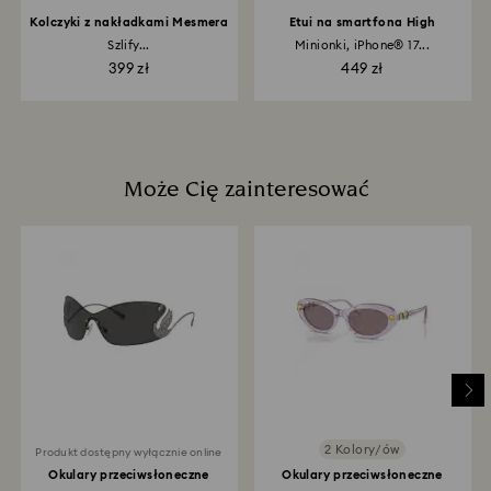
zająć do 3–4 tygodni od daty wysłania przesyłki.
Kolczyki z nakładkami Mesmera
Etui na smartfona High
Szlify...
Minionki, iPhone® 17...
399 zł
449 zł
Może Cię zainteresować
2 Kolory/ów
Produkt dostępny wyłącznie online
Okulary przeciwsłoneczne
Okulary przeciwsłoneczne