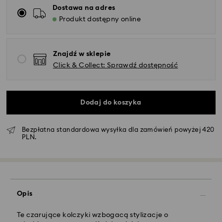
Dostawa na adres
Produkt dostępny online
Znajdź w sklepie
Click & Collect: Sprawdź dostępność
Dodaj do koszyka
Bezpłatna standardowa wysyłka dla zamówień powyżej 420
PLN.
Standardowy dostawy - GLS
Zamówienia złożone of poniedziałku do piątku do
godziny 10:00 czasu CET zostaną przetworzone i
wysłane tego samego dnia.
Opis
Standardowy czas dostawy: 3 dni robocze po
przetworzeniu i wysyłce
Koszt dostawy standardowej: 25 PLN
Te czarujące kolczyki wzbogacą stylizacje o