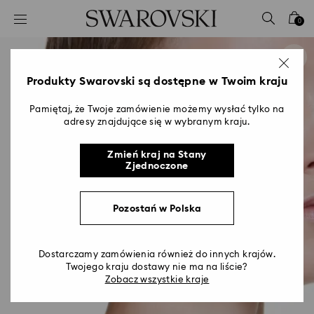
Lista kluczy dostępu
0
0 - Nagłówek
1 - Główna treść
2 - Stopka
Produkty Swarovski są dostępne w Twoim kraju
Pamiętaj, że Twoje zamówienie możemy wysłać tylko na
adresy znajdujące się w wybranym kraju.
Zmień kraj na Stany
Zjednoczone
Pozostań w Polska
Dostarczamy zamówienia również do innych krajów.
Twojego kraju dostawy nie ma na liście?
Zobacz wszystkie kraje