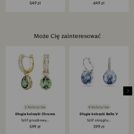
z...
549 zł
649 zł
Może Cię zainteresować
2 Kolory/ów
8 Kolory/ów
Długie kolczyki Chroma
Długie kolczyki Bella V
Szlif gruszkowy...
Szlif okrągły...
599 zł
399 zł