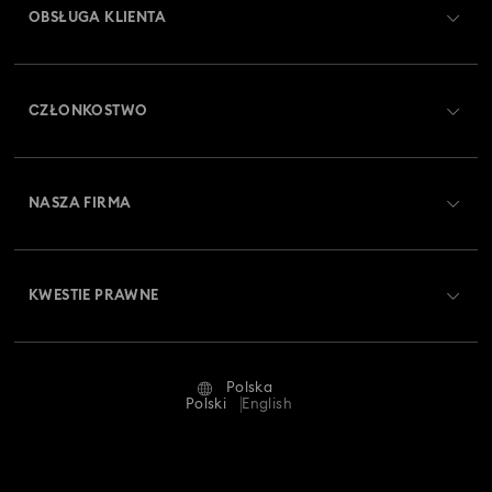
OBSŁUGA KLIENTA
Obsługa klienta — przegląd
CZŁONKOSTWO
Stan zamówienia
Zarejestruj się
Saldo karty podarunkowej
NASZA FIRMA
Swarovski Club
Dostawa
O firmie Swarovski
Swarovski Crystal Society (SCS)
Zwroty i wymiana towaru
KWESTIE PRAWNE
Oferty pracy
Status naprawy
Warunki użytkowania
Alumni Community
Polska
Kontakt
Regulamin
Polski
English
Dla profesjonalistów
Tabele rozmiarów
Polityka prywatności
Mapa strony