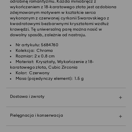
Bezpłatna standardowa wysyłka dla zamówień
odrobinę romantyzmu. Każda miniobręcz z
powyżej 420 PLN
wykończeniem z 18-karatowego złota jest ozdobiona
zdejmowanym motywem w kształcie serca
wykonanym z czerwonej cyrkonii Swarovskiego z
Dostawy ekspresowej -
FedEx
kwadratowymi bezbarwnymi kryształami wzdłuż
krawędzi. Tę uniwersalną parę można nosić w
dowolny sposób, zależnie od nastroju.
Zamówienia złożone of poniedziałku do piątku do
godziny 14:30 czasu CET zostaną przetworzone i
Nr artykułu: 5684760
wysłane tego samego dnia.
Kolekcja: Chroma
Czas dostawy ekspresowej: 1-2 dni robocze po
Rozmiar: 2 x 0.8 cm
przetworzeniu i wysyłce
Materiał: Kryształy, Wykończenie z 18-
Koszt dostawy ekspresowej: 90 PLN
karatowego złota, Cubic Zirconia
Kolor: Czerwony
Masa (pojedynczy element): 1.5 g
Firma Swarovski nie oferuje dostaw do skrytek
pocztowych ani na adresy poczty polowej. Produkty
pozostają własnością firmy Swarovski do momentu
Dostawa i zwroty
otrzymania ostatecznej płatności.
Spraw, by Twój podarunek stał się jeszcze bardziej
wyjątkowy dzięki markowej torbie premium i
kolorowej kokardzie. Możesz też dodać do niego
W przypadku zakupu produktów Crystal Myriad,
Pielęgnacja i konserwacja
spersonalizowaną wiadomość.
Licensed-in i Creators Lab, prosimy pamiętać, że
wysłanie paczki może potrwać do 2 tygodni i
Uwaga:
powiadomienie zostanie wysłane drogą mailową.