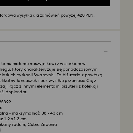
dardowa wysyłka dla zamówień powyżej 420 PLN.
awy - GLS
e of poniedziałku do piątku do godziny 10:00
 przetworzone i wysłane tego samego dnia.
dostawy: 3 dni robocze po przetworzeniu i
 temu małemu naszyjnikowi z wisiorkiem w
śniegu, który charakteryzuje się ponadczasowym
andardowej: 25 PLN
ieskich cyrkonii Swarovski. Ta biżuteria z powłoką
rdowa wysyłka dla zamówień powyżej 420 PLN
likatny łańcuszek i bez wysiłku przeniesie Cię z
aj i łącz z innymi elementami biżuterii z kolekcji
ślić splendor.
wej -
FedEx
735399
ic
e of poniedziałku do piątku do godziny 14:30
alna - maksymalna): 38 - 43 cm
 przetworzone i wysłane tego samego dnia.
 1.9 x 1.3 cm
resowej: 1-2 dni robocze po przetworzeniu i
ekany rodem, Cubic Zirconia
i
spresowej: 90 PLN