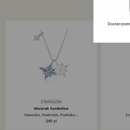
Dostarczamy
2 Kolory/ów
Wisiorek Symbolica
Gwiazda, Niebieski, Powłoka...
Sz
549 zł