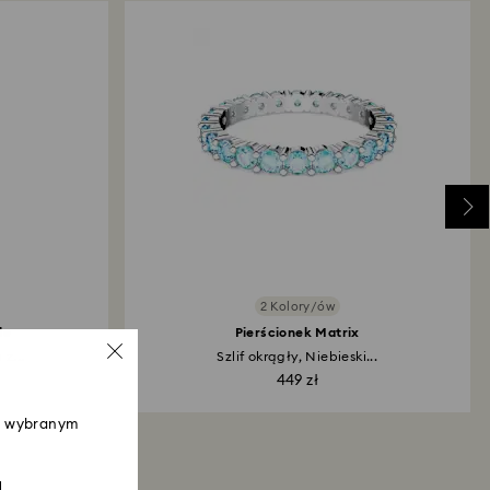
 pośrednictwem formy płatności wybranej podczas
nia, a przetworzenie zwrotu może zająć 3–7 dni
roces zwrotu towaru i zwrotu pieniędzy może
dni od daty wysłania przesyłki.
2 Kolory/ów
le
Pierścionek Matrix
z...
Szlif okrągły, Niebieski...
449 zł
 w wybranym