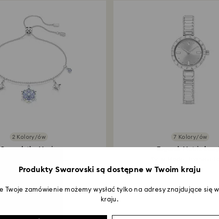
jest zwracana za
składania zamówie
roboczych. Cały p
zająć do 3–4 tygo
2 Kolory/ów
7 Kolory/ów
Bransoletka Magic
Zegarek Matrix bang
tek śniegu, Niebieska...
Swiss Made, Bransoleta 
Produkty Swarovski są dostępne w Twoim kraju
449 zł
1 500 zł
że Twoje zamówienie możemy wysłać tylko na adresy znajdujące się
kraju.