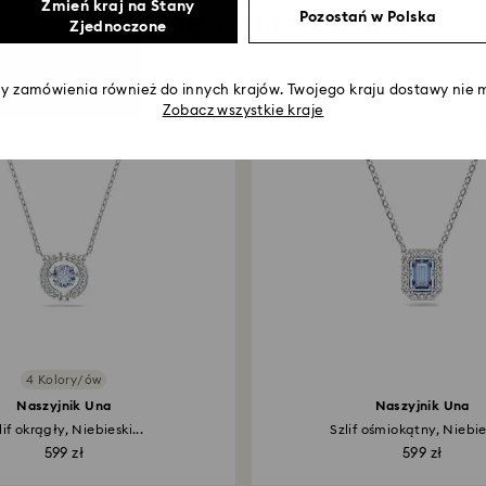
Zmień kraj na Stany
Może Cię zainteresować
Pozostań w Polska
Zjednoczone
 zamówienia również do innych krajów. Twojego kraju dostawy nie m
Zobacz wszystkie kraje
4 Kolory/ów
Naszyjnik Una
Naszyjnik Una
lif okrągły, Niebieski...
Szlif ośmiokątny, Niebies
599 zł
599 zł