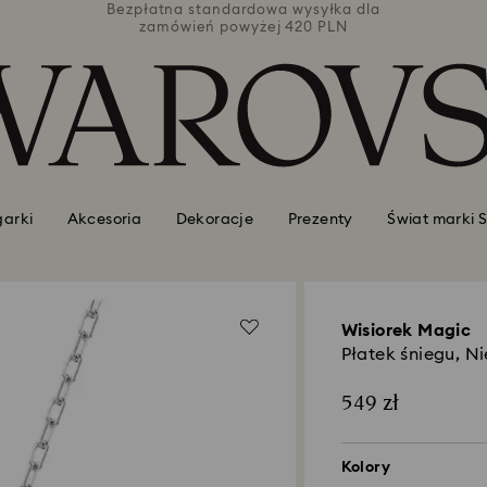
łka dla
Bezpłatna standardowa wysyłka dla
Bezpła
PLN
zamówień powyżej 420 PLN
za
garki
Akcesoria
Dekoracje
Prezenty
Świat marki 
Wisiorek Magic
Płatek śniegu, Ni
549 zł
Kolory