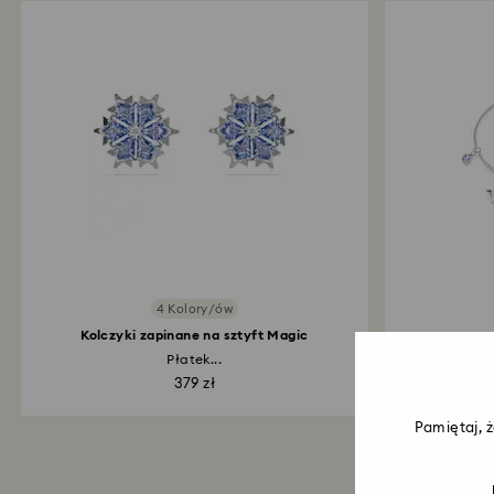
4 Kolory/ów
Kolczyki zapinane na sztyft Magic
Płatek...
Pła
379 zł
Pamiętaj, 