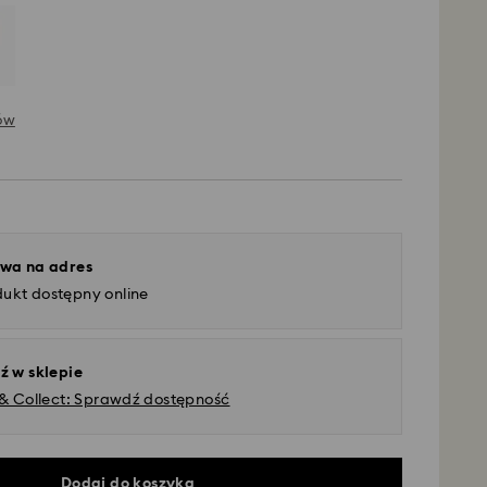
ów
wa na adres
dukt dostępny online
ź w sklepie
 & Collect: Sprawdź dostępność
Dodaj do koszyka