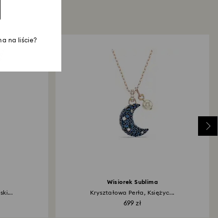
a na liście?
Wisiorek Sublima
ki...
Kryształowa Perła, Księżyc...
699 zł