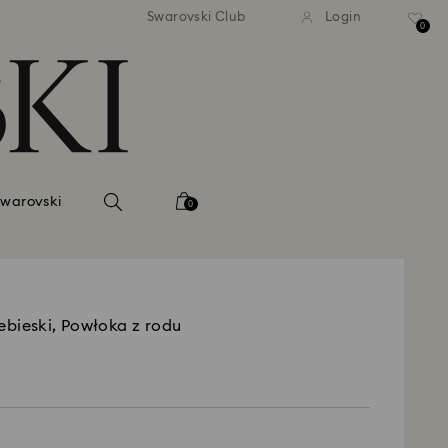
tna standardowa wysyłka dla
Bezpłatna standardowa wys
Swarovski Club
Login
mówień powyżej 420 PLN
zamówień powyżej 420 
0
Swarovski
0
ebieski, Powłoka z rodu