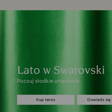
Lato w Swarovski
Poczuj słodkie uniesienie
Kup teraz
Dowiedz się 