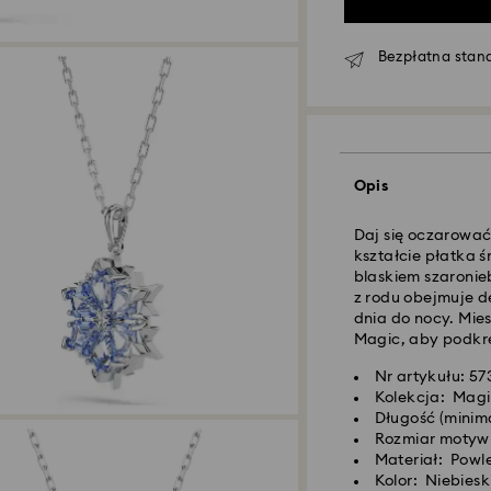
Bezpłatna stan
Standardowy dost
Zamówienia złożon
Opis
czasu CET zostaną
Standardowy czas 
Daj się oczarować
wysyłce
kształcie płatka 
Koszt dostawy st
blaskiem szaronieb
Bezpłatna standa
z rodu obejmuje de
dnia do nocy. Miesz
Magic, aby podkre
Dostawy ekspreso
Nr artykułu: 5
Kolekcja: Mag
Zamówienia złożon
Długość (minim
czasu CET zostaną
Rozmiar motywu:
Czas dostawy eksp
Materiał: Powl
wysyłce
Kolor: Niebiesk
Koszt dostawy ek