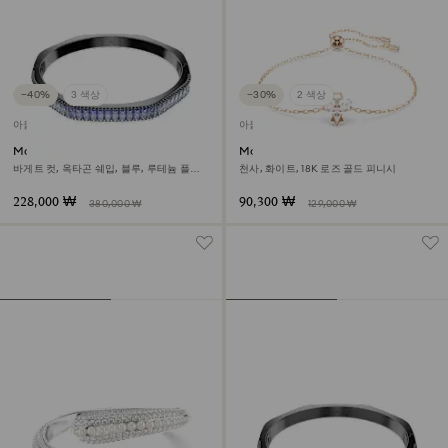
−40%
3 색상
−30%
2 색상
아울렛
아울렛
Matrix 뱅글
Magic 브레이슬릿
바게트 컷, 옥타곤 쉐입, 블루, 루테늄 플래
천사, 화이트, 18K 로즈 골드 피니시
팅
228,000 ₩
90,300 ₩
380,000 ₩
129,000 ₩