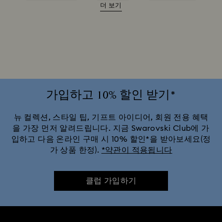
더 보기
핑크 크리스털 팔찌
화이트 팔찌
골드 톤 도금 팔찌
로듐 플래팅 브레이슬릿
로즈 골드 플레이팅 팔찌
믹스 메탈 마감 브레이슬릿
크리스털 진주 팔찌
가입하고 10% 할인 받기*
뉴 컬렉션, 스타일 팁, 기프트 아이디어, 회원 전용 혜택
을 가장 먼저 알려드립니다. 지금 Swarovski Club에 가
입하고 다음 온라인 구매 시 10% 할인*을 받아보세요(정
가 상품 한정).
*약관이 적용됩니다
클럽 가입하기