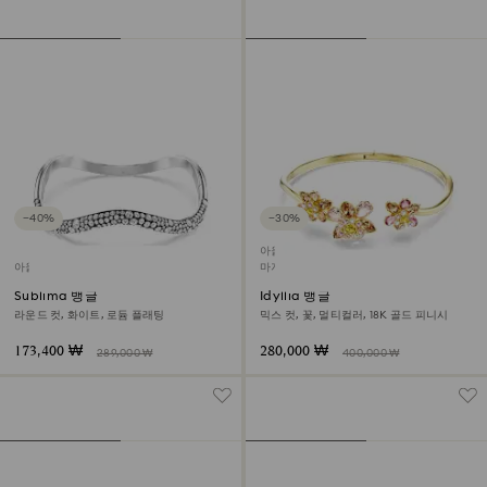
−40%
−30%
아울렛
아울렛
마지막 구입 기회
Sublima 뱅글
Idyllia 뱅글
라운드 컷, 화이트, 로듐 플래팅
믹스 컷, 꽃, 멀티컬러, 18K 골드 피니시
173,400 ₩
280,000 ₩
289,000 ₩
400,000 ₩