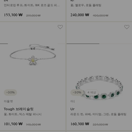
Dextera 브레이슬릿
Idyllia 뱅글
인터로킹 루프, 화이트, 18K 로즈 골드 피니
꽃, 옐로우, 로듐 플래팅
시
153,300 ₩
240,000 ₩
219,000 ₩
400,000 ₩
−30%
−30%
4 색상
아울렛
아울렛
Tough 브레이슬릿
Una Angelic 브레이슬릿
꽃, 화이트, 믹스 메탈 피니시
라운드 컷, 파베, 미디엄, 그린, 로듐 플래팅
101,500 ₩
160,300 ₩
145,000 ₩
229,000 ₩