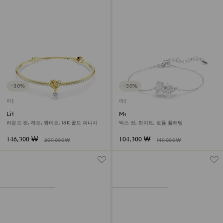
−30%
−30%
아울렛
아울렛
Lifelong 뱅글
Mesmera 브레이슬릿
라운드 컷, 하트, 화이트, 18K 골드 피니시
믹스 컷, 화이트, 로듐 플래팅
146,300 ₩
104,300 ₩
209,000 ₩
149,000 ₩