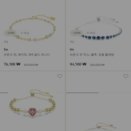
−30%
3 색상
−30%
4 색상
아울렛
아울렛
Swarovski Remix Collection
Imber Emily 브레이슬릿
Strand
라운드 컷, 화이트, 18K 골드 피니시
라운드 컷 믹스, 블루, 로듐 플래팅
76,300 ₩
94,500 ₩
109,000 ₩
135,000 ₩