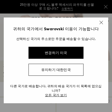
25만원 이상 구매 시, 블루 액세서리 파우치를 선물
로 드립니다.*
쇼핑하기
25만원 이상 구매 시, 블루 액세서리 파우치를 선물
Accesskeys list
0
로 드립니다.*
쇼핑하기
0 - Header
귀하의 국가에서 Swarovski 이용이 가능합니다
25만원 이상 구매 시, 블루 액세서리 파우치를 선물
1 - Main content
로 드립니다.*
쇼핑하기
선택하신 국가의 주소로만 주문을 배송할 수 있습니다.
2 - Footer
3 - Filter
변경하기 미국
4 - Search results
팔찌 세일
유지하기 대한민국
이번 여름 세일 시즌에 가까운 친구나 자신에게 선물을 주고 싶다면 Swarovski는 모
든 상황에 맞는 팔찌와 뱅글을 준비하고 있습니다...
자세히 보기
다른 국가로 배송합니다. 귀하의 배송 국가가 이 목록에 없으십
85 결과
필터
정렬
필
니까?
정
터
렬
모든 국가 보기