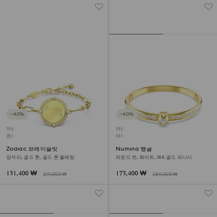
−40%
−40%
아울렛
아울렛
온라인 단독
마지막 구입 기회
Zodiac 브레이슬릿
Numina 뱅글
양자리, 골드 톤, 골드 톤 플래팅
라운드 컷, 화이트, 18K 골드 피니시
131,400 ₩
173,400 ₩
219,000 ₩
289,000 ₩