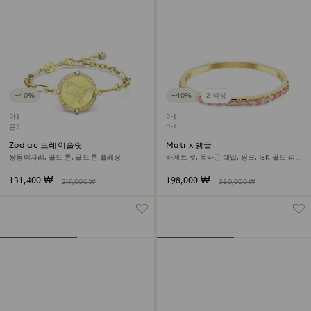
−40%
−40%
2 색상
아울렛
아울렛
온라인 단독
마지막 구입 기회
Zodiac 브레이슬릿
Matrix 뱅글
쌍둥이자리, 골드 톤, 골드 톤 플래팅
바게트 컷, 옥타곤 쉐입, 핑크, 18K 골드 피니
시
131,400 ₩
198,000 ₩
219,000 ₩
330,000 ₩