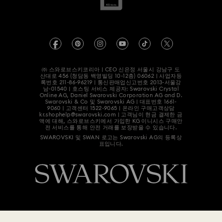
매장 검색
회사 정보
Swarovski Created Diamonds
예약하기
REACH 정보
Kristallwelten
정보보호 동의서
Code of Conduct & Policies
㈜ 스와로브스키코리아 | CEO 신은정 서울시 강남구 도
산대로 456 (청담동 백영빌딩 10-12층) 06062 | 사업자등
록번호
211-86-96219
| 통신판매업신고번호 2013-서울강
남-01540 | 호스팅 서비스 제공자: Swarovski Crystal
Online AG, Daniel Swarovski Corporation AG and D.
Swarovski & Co 및 Swarovski AG | 대표번호 1661-
9060 | 고객센터 1522-9065 | 온라인 구매고객상담
kr.shophelp@swarovski.com | 고객님이 현금 결제한 금
액에 대해, 스와로브스키에서 가입한 KG 이니시스 구매안
전 서비스를 통해 안전 거래를 보장받을 수 있습니다.
SWAROVSKI 및 SWAN 로고는 Swarovski AG의 등록상
표입니다.