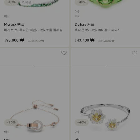
−40%
2 색상
−40%
아울렛
아울렛
마지막 구입 기회
Matrix 뱅글
Dulcis 커프
바게트 컷, 옥타곤 쉐입, 그린, 로듐 플래팅
옥타곤 컷, 그린, 18K 골드 피니시
198,000 ₩
143,400 ₩
330,000 ₩
239,000 ₩
−30%
−40%
아울렛
아울렛