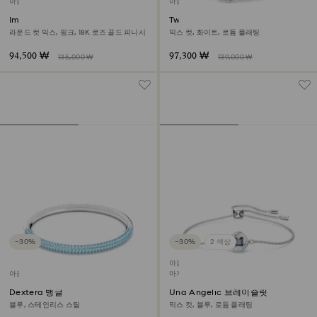
아울렛
아울렛
Imber Emily 브레이슬릿
Twisty 커프
라운드 컷 믹스, 핑크, 18K 로즈 골드 피니시
믹스 컷, 화이트, 로듐 플래팅
94,500 ₩
97,300 ₩
135,000 ₩
139,000 ₩
−30%
−30%
2 색상
아울렛
아울렛
마지막 구입 기회
Dextera 뱅글
Una Angelic 브레이슬릿
블루, 스테인리스 스틸
믹스 컷, 블루, 로듐 플래팅