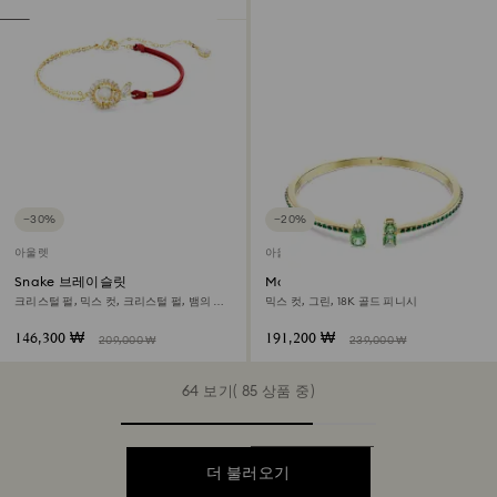
−30%
−20%
아울렛
아울렛
Snake 브레이슬릿
Matrix 커프
크리스털 펄, 믹스 컷, 크리스털 펄, 뱀의 해,
믹스 컷, 그린, 18K 골드 피니시
레드, 18K 골드 피니시
146,300 ₩
191,200 ₩
209,000 ₩
239,000 ₩
64 보기( 85 상품 중)
더 불러오기