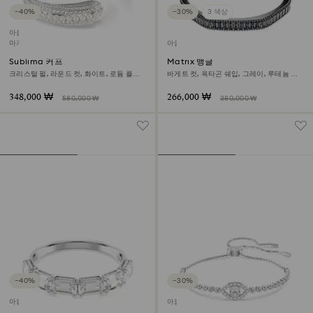
−40%
−30%
3 색상
아울렛
마지막 구입 기회
아울렛
Sublima 커프
Matrix 뱅글
크리스털 펄, 라운드 컷, 화이트, 로듐 플래
바게트 컷, 옥타곤 쉐입, 그레이, 루테늄 플
팅
래팅
348,000 ₩
266,000 ₩
580,000 ₩
380,000 ₩
−40%
−30%
아울렛
아울렛