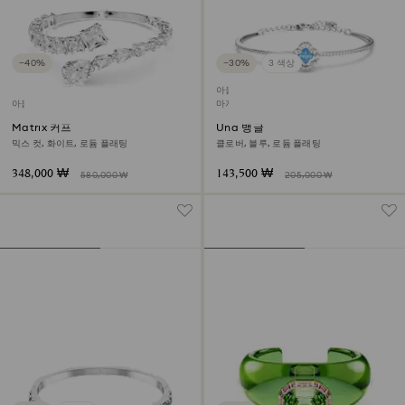
−40%
−30%
3 색상
아울렛
아울렛
마지막 구입 기회
Matrix 커프
Una 뱅글
믹스 컷, 화이트, 로듐 플래팅
클로버, 블루, 로듐 플래팅
348,000 ₩
143,500 ₩
580,000 ₩
205,000 ₩