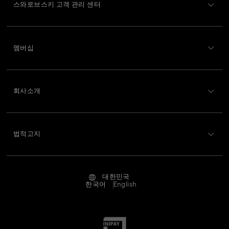
스와로브스키 고객 관리 센터
고객 서비스 개요
멤버십
주문 상태
회원가입
기프트 카드 잔액
회사소개
Swarovski Club
배송
Swarovski 소개
Swarovski Crystal Society (SCS)
반품 및 교환
법적고지
채용 정보
온라인 수선 문의
저작권
Alumni Community
대한민국
문의
이용약관
한국어
English
프로페셔널
사이즈 참조
개인정보 보호
사이트 맵