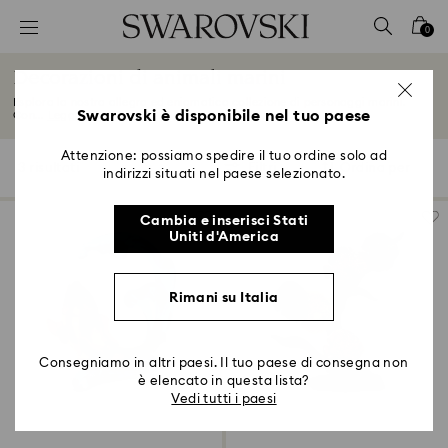
Accesskeys list
0
0 - Header
Decorazioni di animali marini
1 - Main content
Esplora la nostra allegra ed enigmatica collezione di personaggi marini.
2 - Footer
Swarovski è disponibile nel tuo paese
Con...
Leggi tutto
3 - Filter
Attenzione: possiamo spedire il tuo ordine solo ad
3 risultati
Filtri
Ordina per
Filtri
indirizzi situati nel paese selezionato.
Ordina
4 - Search results
per
Cambia e inserisci Stati
Uniti d'America
Rimani su Italia
Consegniamo in altri paesi. Il tuo paese di consegna non
è elencato in questa lista?
Vedi tutti i paesi