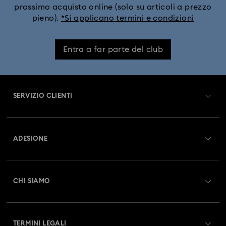
prossimo acquisto online (solo su articoli a prezzo
pieno).
*Si applicano termini e condizioni
Entra a far parte del club
SERVIZIO CLIENTI
Panoramica Servizio clienti
ADESIONE
Stato dell'ordine
Registrati
Saldo Carta Regalo
CHI SIAMO
Swarovski Club
Spedizioni
A proposito di Swarovski
Swarovski Crystal Society (SCS)
Resi & Cambi
TERMINI LEGALI