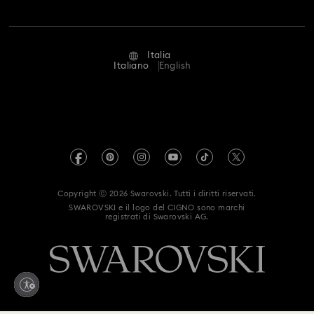
Lavora con noi
Stato della riparazione
Condizioni D’Uso
Alumni Community
Italia
Contatto
Termini & Condizioni
Italiano
English
For Professionals
Calcola la tua taglia
Informativa Sulla Privacy
Mappa Del Sito
Cerca il store più vicino
Informazioni Legali
Swarovski Created Diamonds
Prenota un appuntamento
Informazioni sul REACH
Kristallwelten
Copyright ⓒ 2026 Swarovski. Tutti i diritti riservati.
Dichiarazione di accessibilità
SWAROVSKI e il logo del CIGNO sono marchi
Code of Conduct & Policies
registrati di Swarovski AG.
Autorizzazione alla raccolta e trattamento dei dati
Whistleblowing
Modello Organizzativo 231