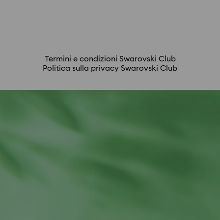
Romania, Singapore, Corea del Sud, Spagna,
Svizzera, regione di Taiwan, Thailandia, Turchia e
Stati Uniti. Tuttavia, i seguenti acquisti non
vengono conteggiati ai fini della tua iscrizione:
accessori (prodotti per la cura e la pulizia); parti
di ricambio; servizi di riparazione; l’acquisto e il
Termini e condizioni Swarovski Club
Politica sulla privacy Swarovski Club
riscatto di carte regalo, la tua quota d’iscrizione
SCS; gli acquisti effettuati in paesi diversi dal
paese di residenza collegato al tuo account; e i
resi.