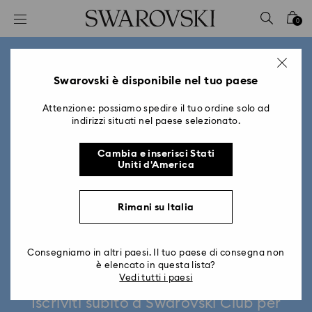
Accesskeys list
0
0 - Header
1 - Main content
2 - Footer
Swarovski è disponibile nel tuo paese
Attenzione: possiamo spedire il tuo ordine solo ad
indirizzi situati nel paese selezionato.
Cambia e inserisci Stati
Uniti d'America
Rimani su Italia
Consegniamo in altri paesi. Il tuo paese di consegna non
Swarovski Club
è elencato in questa lista?
Vedi tutti i paesi
Iscriviti subito a Swarovski Club per