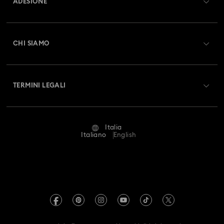
ADESIONE
Stato dell'ordine
Registrati
Saldo Carta Regalo
CHI SIAMO
Swarovski Club
Spedizioni
A proposito di Swarovski
Swarovski Crystal Society (SCS)
Resi & Cambi
TERMINI LEGALI
Lavora con noi
Stato della riparazione
Condizioni D’Uso
Alumni Community
Italia
Contatto
Termini & Condizioni
Italiano
English
For Professionals
Calcola la tua taglia
Informativa Sulla Privacy
Mappa Del Sito
Cerca il store più vicino
Informazioni Legali
Swarovski Created Diamonds
Prenota un appuntamento
Informazioni sul REACH
Kristallwelten